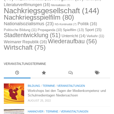
Literaturverfilmungen
(16)
Mentalitäten
(8)
Nachkriegsgesellschaft
(144)
Nachkriegsspielfilm
(80)
Nationalsozialismus
(23)
Politik
(16)
NS-Kontinuität
(7)
Sport
(15)
Spielfilm
(13)
Politische Bildung
(11)
Propaganda
(10)
Stadtentwicklung
(51)
Unterricht
(14)
Verkehr
(11)
Wiederaufbau
(56)
Weimarer Republik
(16)
Wirtschaft
(75)
VERANSTALTUNGSTERMINE
BILDUNG
/
TERMINE
/
VERANSTALTUNGEN
Workshops bei den Tagen der Medienkompetenz und
Schulmedientagen Niedersachsen
AUGUST 25, 2022
HANNOVER
/
TERMINE
/
VERANSTALTUNGEN