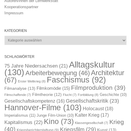
Autoren/innen der Lernwerkstatt
Kooperationspartner
Impressum
KATEGORIEN
Kategorien
SCHLAGWÖRTER
Alltagskultur
75 Jahre Niedersachsen
(21)
(130)
Architektur
Arbeiterbewegung
(46)
Faschismus
(92)
(67)
Erster Weltkrieg
(8)
Filmproduktion
(39)
Filmkomödie
(15)
Filmanalyse
(13)
Filmtheorie
(12)
Geschichte
(10)
Filmschaffende
(7)
Flucht
(7)
Fortbildung
(8)
Gesellschaftskritik
(23)
Gesellschaftskompetenz
(16)
Hannover-Filme
(103)
Holocaust
(18)
Kalter Krieg
(17)
Imperialismus
(11)
Junge Film-Union
(10)
Kino
(73)
Krieg
Kapitalismus
(22)
Klassengesellschaft
(7)
(40)
Kriegsfilm
(29)
Kunst
(13)
Kriegsberichterstattung
(9)