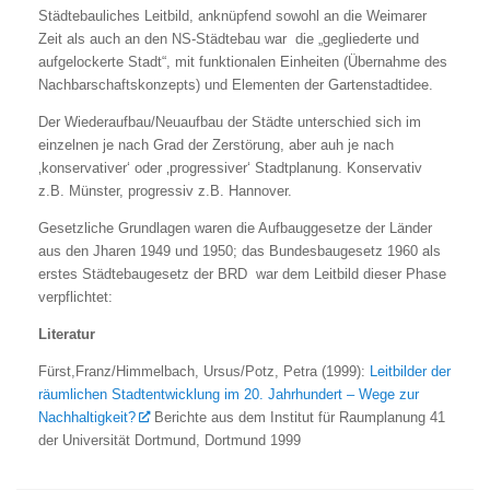
Städtebauliches Leitbild, anknüpfend sowohl an die Weimarer
Zeit als auch an den NS-Städtebau war die „
gegliederte und
aufgelockerte Stadt“
, mit funktionalen Einheiten (Übernahme des
Nachbarschaftskonzepts) und Elementen der Gartenstadtidee.
Der Wiederaufbau/Neuaufbau der Städte unterschied sich im
einzelnen je nach Grad der Zerstörung, aber auh je nach
‚konservativer‘ oder ‚progressiver‘ Stadtplanung. Konservativ
z.B. Münster, progressiv z.B. Hannover.
Gesetzliche Grundlagen waren die Aufbauggesetze der Länder
aus den Jharen 1949 und 1950; das Bundesbaugesetz 1960 als
erstes Städtebaugesetz der BRD war dem Leitbild dieser Phase
verpflichtet:
Literatur
Fürst,Franz/Himmelbach, Ursus/Potz, Petra (1999):
Leitbilder der
räumlichen Stadtentwicklung im 20. Jahrhundert – Wege zur
Nachhaltigkeit?
Berichte aus dem Institut für Raumplanung 41
der Universität Dortmund, Dortmund 1999