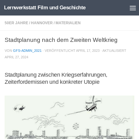
Lernwerkstatt Film und Geschichte
Zum Inhalt springen
50ER JAHRE
/
HANNOVER
/
MATERIALIEN
Stadtplanung nach dem Zweiten Weltkrieg
VON
GFS-ADMIN_2021
· VERÖFFENTLICHT
APRIL 17, 2023
· AKTUALISIERT
APRIL 27, 2024
Stadtplanung zwischen Kriegserfahrungen,
Zeiterfordernissen und konkreter Utopie