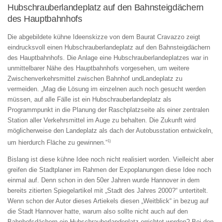
Hubschrauberlandeplatz auf den Bahnsteigdächern
des Hauptbahnhofs
Die abgebildete kühne Ideenskizze von dem Baurat Cravazzo zeigt
eindrucksvoll einen Hubschrauberlandeplatz auf den Bahnsteigdächern
des Hauptbahnhofs. Die Anlage eine Hubschrauberlandeplatzes war in
unmittelbarer Nähe des Hauptbahnhofs vorgesehen, um weitere
Zwischenverkehrsmittel zwischen Bahnhof undLandeplatz zu
vermeiden. „Mag die Lösung im einzelnen auch noch gesucht werden
müssen, auf alle Fälle ist ein Hubschrauberlandeplatz als
Programmpunkt in die Planung der Raschplatzseite als einer zentralen
Station aller Verkehrsmittel im Auge zu behalten. Die Zukunft wird
möglicherweise den Landeplatz als dach der Autobusstation entwickeln,
1)
um hierdurch Fläche zu gewinnen.“
Bislang ist diese kühne Idee noch nicht realisiert worden. Vielleicht aber
greifen die Stadtplaner im Rahmen der Expoplanungen diese Idee noch
einmal auf. Denn schon in den 50er Jahren wurde Hannover in dem
bereits zitierten Spiegelartikel mit „Stadt des Jahres 2000?“ untertitelt.
Wenn schon der Autor dieses Artiekels diesen „Weitblick“ in bezug auf
die Stadt Hannover hatte, warum also sollte nicht auch auf den
Bahnhofsdächern ein Hubschrauberlandeplatz errichtet werden? Bei den