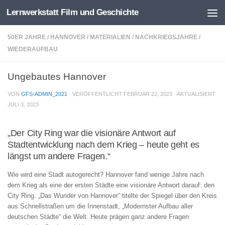
Lernwerkstatt Film und Geschichte
Zum Inhalt springen
50ER JAHRE
/
HANNOVER
/
MATERIALIEN
/
NACHKRIEGSJAHRE
/
WIEDERAUFBAU
Ungebautes Hannover
VON
GFS-ADMIN_2021
· VERÖFFENTLICHT
FEBRUAR 22, 2023
· AKTUALISIERT
JULI 3, 2023
„Der City Ring war die visionäre Antwort auf
Stadtentwicklung nach dem Krieg – heute geht es
längst um andere Fragen.“
Wie wird eine Stadt autogerecht? Hannover fand wenige Jahre nach
dem Krieg als eine der ersten Städte eine visionäre Antwort darauf: den
City Ring. „Das Wunder von Hannover“ titelte der Spiegel über den Kreis
aus Schnellstraßen um die Innenstadt, „Modernster Aufbau aller
deutschen Städte“ die Welt. Heute prägen ganz andere Fragen