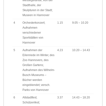
Messegelände, von der
Stadthalle, der
Skulpturen in der Stadt;
Museen in Hannover
4
Orchesterkonzert;
1.15
9.05 – 10.20
Aufnahmen
verschiedener
Sportstätten von
Hannover
5
Aufnahmen der
4.23
10.20 – 14.43
Eilenriede im Winter, des
Zoo Hannovers, des
Großen Gartens;
Aufnahmen des Wilhelm-
Busch-Museums –
Bücher werden
eingeblendet; versch.
Parks von Hannover
6
Altstadtfest;
3.37
14.43 – 18.20
Schützenfest;