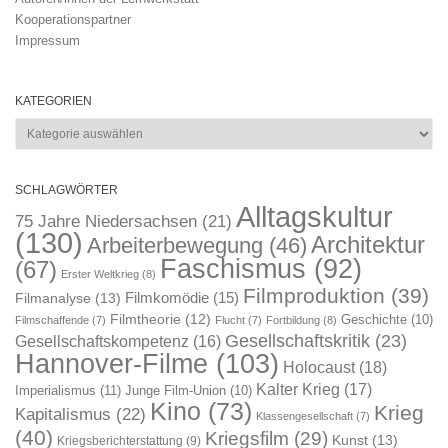
Kooperationspartner
Impressum
KATEGORIEN
Kategorien
SCHLAGWÖRTER
Alltagskultur
75 Jahre Niedersachsen
(21)
(130)
Architektur
Arbeiterbewegung
(46)
Faschismus
(92)
(67)
Erster Weltkrieg
(8)
Filmproduktion
(39)
Filmkomödie
(15)
Filmanalyse
(13)
Filmtheorie
(12)
Geschichte
(10)
Filmschaffende
(7)
Flucht
(7)
Fortbildung
(8)
Gesellschaftskritik
(23)
Gesellschaftskompetenz
(16)
Hannover-Filme
(103)
Holocaust
(18)
Kalter Krieg
(17)
Imperialismus
(11)
Junge Film-Union
(10)
Kino
(73)
Krieg
Kapitalismus
(22)
Klassengesellschaft
(7)
(40)
Kriegsfilm
(29)
Kunst
(13)
Kriegsberichterstattung
(9)