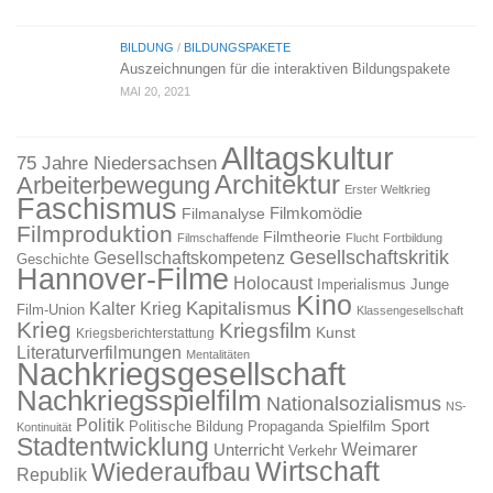
BILDUNG
/
BILDUNGSPAKETE
Auszeichnungen für die interaktiven Bildungspakete
MAI 20, 2021
Alltagskultur
75 Jahre Niedersachsen
Architektur
Arbeiterbewegung
Erster Weltkrieg
Faschismus
Filmkomödie
Filmanalyse
Filmproduktion
Filmtheorie
Filmschaffende
Flucht
Fortbildung
Gesellschaftskritik
Gesellschaftskompetenz
Geschichte
Hannover-Filme
Holocaust
Imperialismus
Junge
Kino
Kapitalismus
Kalter Krieg
Film-Union
Klassengesellschaft
Krieg
Kriegsfilm
Kunst
Kriegsberichterstattung
Literaturverfilmungen
Mentalitäten
Nachkriegsgesellschaft
Nachkriegsspielfilm
Nationalsozialismus
NS-
Politik
Sport
Spielfilm
Politische Bildung
Propaganda
Kontinuität
Stadtentwicklung
Weimarer
Unterricht
Verkehr
Wirtschaft
Wiederaufbau
Republik