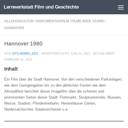
Lernwerkstatt Film und Geschichte
Zum Inhalt springen
ALLTAGSKULTUR
/
DOKUMENTARFILM
/
FILME 80ER JAHRE
/
HANNOVER
Hannover 1980
VON
GFS-ADMIN_2021
· VERÖFFENTLICHT
JUNI 22, 2021
· AKTUALISIERT
FEBRUAR 15, 2023
Inhalt
Ein Film über die Stadt Hannover. Von den verschiedenen Parkanlagen,
wie dem Georgengarten bis zu den jährlichen Festen wie dem
Altstadtfest berichtet dieser Imagefilm über die schönen und
prominenten Seiten dieser Stadt: Flohmarkt, Skulpturenmeile, Museen,
Messe, Stadion, Pferderennbahn, Herrenhäuser Gärten,
Niedersächisches Staatsorchester u.a.