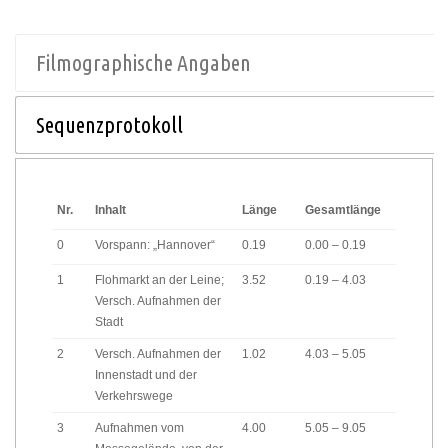
Filmographische Angaben
Sequenzprotokoll
Nr.
Inhalt
Länge
Gesamtlänge
0
Vorspann: „Hannover“
0.19
0.00 – 0.19
1
Flohmarkt an der Leine;
3.52
0.19 – 4.03
Versch. Aufnahmen der
Stadt
2
Versch. Aufnahmen der
1.02
4.03 – 5.05
Innenstadt und der
Verkehrswege
3
Aufnahmen vom
4.00
5.05 – 9.05