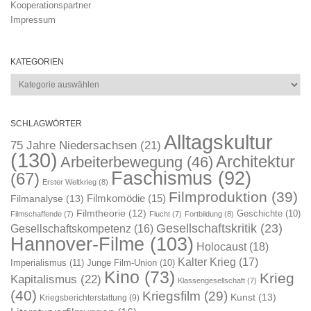
Kooperationspartner
Impressum
KATEGORIEN
Kategorien
SCHLAGWÖRTER
Alltagskultur
75 Jahre Niedersachsen
(21)
(130)
Architektur
Arbeiterbewegung
(46)
Faschismus
(92)
(67)
Erster Weltkrieg
(8)
Filmproduktion
(39)
Filmkomödie
(15)
Filmanalyse
(13)
Filmtheorie
(12)
Geschichte
(10)
Filmschaffende
(7)
Flucht
(7)
Fortbildung
(8)
Gesellschaftskritik
(23)
Gesellschaftskompetenz
(16)
Hannover-Filme
(103)
Holocaust
(18)
Kalter Krieg
(17)
Imperialismus
(11)
Junge Film-Union
(10)
Kino
(73)
Krieg
Kapitalismus
(22)
Klassengesellschaft
(7)
(40)
Kriegsfilm
(29)
Kunst
(13)
Kriegsberichterstattung
(9)