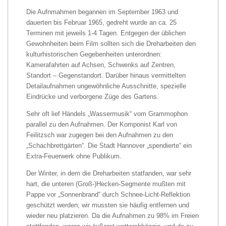
Die Aufnmahmen begannen im September 1963 und
dauerten bis Februar 1965, gedreht wurde an ca. 25
Terminen mit jeweils 1-4 Tagen. Entgegen der üblichen
Gewohnheiten beim Film sollten sich die Dreharbeiten den
kulturhistorischen Gegebenheiten unterordnen:
Kamerafahrten auf Achsen, Schwenks auf Zentren,
Standort – Gegenstandort. Darüber hinaus vermittelten
Detailaufnahmen ungewöhnliche Ausschnitte, spezielle
Eindrücke und verborgene Züge des Gartens.
Sehr oft lief Händels „Wassermusik“ vom Grammophon
parallel zu den Aufnahmen. Der Komponist Karl von
Feilitzsch war zugegen bei den Aufnahmen zu den
„Schachbrettgärten“. Die Stadt Hannover „spendierte“ ein
Extra-Feuerwerk ohne Publikum.
Der Winter, in dem die Dreharbeiten statfanden, war sehr
hart, die unteren (Groß-)Hecken-Segmente mußten mit
Pappe vor „Sonnenbrand“ durch Schnee-Licht-Reflektion
geschützt werden; wir mussten sie häufig entfernen und
wieder neu platzieren. Da die Aufnahmen zu 98% im Freien