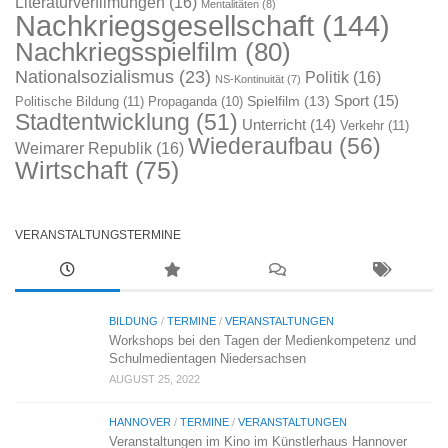
Literaturverfilmungen
(16)
Mentalitäten
(8)
Nachkriegsgesellschaft
(144)
Nachkriegsspielfilm
(80)
Nationalsozialismus
(23)
Politik
(16)
NS-Kontinuität
(7)
Sport
(15)
Spielfilm
(13)
Politische Bildung
(11)
Propaganda
(10)
Stadtentwicklung
(51)
Unterricht
(14)
Verkehr
(11)
Wiederaufbau
(56)
Weimarer Republik
(16)
Wirtschaft
(75)
VERANSTALTUNGSTERMINE
BILDUNG
/
TERMINE
/
VERANSTALTUNGEN
Workshops bei den Tagen der Medienkompetenz und
Schulmedientagen Niedersachsen
AUGUST 25, 2022
HANNOVER
/
TERMINE
/
VERANSTALTUNGEN
Veranstaltungen im Kino im Künstlerhaus Hannover