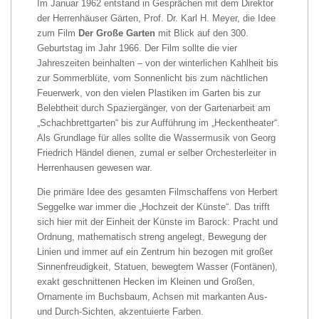
Im Januar 1962 entstand in Gesprächen mit dem Direktor
der Herrenhäuser Gärten, Prof. Dr. Karl H. Meyer, die Idee
zum Film
Der Große Garten
mit Blick auf den 300.
Geburtstag im Jahr 1966. Der Film sollte die vier
Jahreszeiten beinhalten – von der winterlichen Kahlheit bis
zur Sommerblüte, vom Sonnenlicht bis zum nächtlichen
Feuerwerk, von den vielen Plastiken im Garten bis zur
Belebtheit durch Spaziergänger, von der Gartenarbeit am
„Schachbrettgarten“ bis zur Aufführung im „Heckentheater“.
Als Grundlage für alles sollte die Wassermusik von Georg
Friedrich Händel dienen, zumal er selber Orchesterleiter in
Herrenhausen gewesen war.
Die primäre Idee des gesamten Filmschaffens von Herbert
Seggelke war immer die „Hochzeit der Künste“. Das trifft
sich hier mit der Einheit der Künste im Barock: Pracht und
Ordnung, mathematisch streng angelegt, Bewegung der
Linien und immer auf ein Zentrum hin bezogen mit großer
Sinnenfreudigkeit, Statuen, bewegtem Wasser (Fontänen),
exakt geschnittenen Hecken im Kleinen und Großen,
Ornamente im Buchsbaum, Achsen mit markanten Aus-
und Durch-Sichten, akzentuierte Farben.