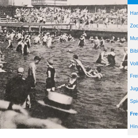
Han
Zoo
Mu
Bib
Vol
Fre
Ju
Spi
Fre
Hin