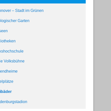
nover – Stadt im Grünen
logischer Garten
seen
liotheken
kshochschule
ie Volksbühne
gendheime
elplätze
ibäder
denburgstadion