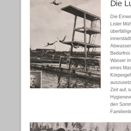
Die L
Die Einwe
Lister Mü
überfälli
innerstäd
Abwasserb
Bedürfnis
Wasser im
eines Mas
Körpergef
auszusetz
Zeit auf,
Hygienevo
den Somme
Familienb