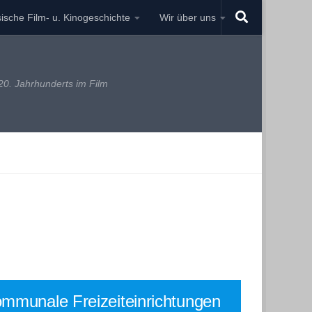
ische Film- u. Kinogeschichte
Wir über uns
0. Jahrhunderts im Film
mmunale Freizeiteinrichtungen