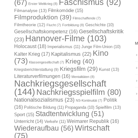
Faschismus
(92)
(67)
Erster Weltkrieg
(8)
Filmkomödie
(15)
Filmanalyse
(13)
Filmproduktion
(39)
Filmschaffende
(7)
Filmtheorie
(12)
Geschichte
(10)
Flucht
(7)
Fortbildung
(8)
Gesellschaftskritik
Gesellschaftskompetenz
(16)
Hannover-Filme
(103)
(23)
M
Holocaust
(18)
Imperialismus
(11)
Junge Film-Union
(10)
Kino
Kapitalismus
(22)
Kalter Krieg
(17)
(73)
Krieg
(40)
Klassengesellschaft
(7)
Kriegsfilm
(29)
Kunst
(13)
Kriegsberichterstattung
(9)
Literaturverfilmungen
(16)
Mentalitäten
(8)
Nachkriegsgesellschaft
(144)
Nachkriegsspielfilm
(80)
Nationalsozialismus
(23)
Politik
NS-Kontinuität
(7)
(16)
Spielfilm
(13)
Politische Bildung
(11)
Propaganda
(10)
Stadtentwicklung
(51)
Sport
(15)
Weimarer Republik
(16)
Unterricht
(14)
Verkehr
(11)
Wirtschaft
Wiederaufbau
(56)
(75)