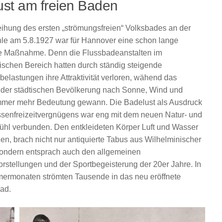
ust am freien Baden
ihung des ersten „strömungsfreien“ Volksbades an der
hle am 5.8.1927 war für Hannover eine schon lange
ge Maßnahme. Denn die Flussbadeanstalten im
tischen Bereich hatten durch ständig steigende
elastungen ihre Attraktivität verloren, wähend das
 der städtischen Bevölkerung nach Sonne, Wind und
mer mehr Bedeutung gewann. Die Badelust als Ausdruck
senfreizeitvergnügens war eng mit dem neuen Natur- und
ühl verbunden. Den entkleideten Körper Luft und Wasser
en, brach nicht nur antiquierte Tabus aus Wilhelminischer
 sondern entsprach auch den allgemeinen
rstellungen und der Sportbegeisterung der 20er Jahre. In
rmonaten strömten Tausende in das neu eröffnete
ad.