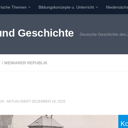
orische Themen
Bildungskonzepte u. Unterricht
Niedersächs
 und Geschichte
Deutsche Geschichte des 2
T
/
WEIMARER REPUBLIK
024
· AKTUALISIERT
DEZEMBER 18, 2025
Ko