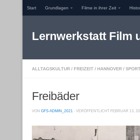
Start
Grundlagen
Filme in ihrer Zeit
Hist
Zum Inhalt springen
Lernwerkstatt Film
ALLTAGSKULTUR
/
FREIZEIT
/
HANNOVER
/
SPOR
Freibäder
VON
GFS-ADMIN_2021
· VERÖFFENTLICHT
FEBRUAR 13, 2