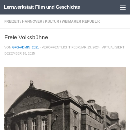
Lernwerkstatt Film und Geschichte
Zum Inhalt springen
FREIZEIT
/
HANNOVER
/
KULTUR
/
WEIMARER REPUBLIK
Freie Volksbühne
VON
GFS-ADMIN_2021
· VERÖFFENTLICHT
FEBRUAR 13, 2024
· AKTUALISIERT
DEZEMBER 18, 2025