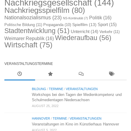
Nachkriegsgesellschaft
(144)
Nachkriegsspielfilm
(80)
Nationalsozialismus
(23)
Politik
(16)
NS-Kontinuität
(7)
Sport
(15)
Spielfilm
(13)
Politische Bildung
(11)
Propaganda
(10)
Stadtentwicklung
(51)
Unterricht
(14)
Verkehr
(11)
Wiederaufbau
(56)
Weimarer Republik
(16)
Wirtschaft
(75)
VERANSTALTUNGSTERMINE
BILDUNG
/
TERMINE
/
VERANSTALTUNGEN
Workshops bei den Tagen der Medienkompetenz und
Schulmedientagen Niedersachsen
AUGUST 25, 2022
HANNOVER
/
TERMINE
/
VERANSTALTUNGEN
Veranstaltungen im Kino im Künstlerhaus Hannover
AUGUST 5, 2022