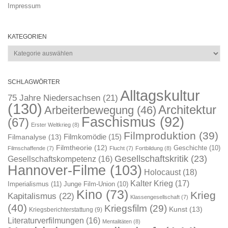
Impressum
KATEGORIEN
Kategorien
SCHLAGWÖRTER
Alltagskultur
75 Jahre Niedersachsen
(21)
(130)
Architektur
Arbeiterbewegung
(46)
Faschismus
(92)
(67)
Erster Weltkrieg
(8)
Filmproduktion
(39)
Filmkomödie
(15)
Filmanalyse
(13)
Filmtheorie
(12)
Geschichte
(10)
Filmschaffende
(7)
Flucht
(7)
Fortbildung
(8)
Gesellschaftskritik
(23)
Gesellschaftskompetenz
(16)
Hannover-Filme
(103)
Holocaust
(18)
Kalter Krieg
(17)
Imperialismus
(11)
Junge Film-Union
(10)
Kino
(73)
Krieg
Kapitalismus
(22)
Klassengesellschaft
(7)
(40)
Kriegsfilm
(29)
Kunst
(13)
Kriegsberichterstattung
(9)
Literaturverfilmungen
(16)
Mentalitäten
(8)