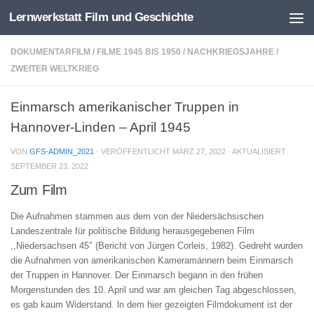
Lernwerkstatt Film und Geschichte
Zum Inhalt springen
DOKUMENTARFILM
/
FILME 1945 BIS 1950
/
NACHKRIEGSJAHRE
/
ZWEITER WELTKRIEG
Einmarsch amerikanischer Truppen in
Hannover-Linden – April 1945
VON
GFS-ADMIN_2021
· VERÖFFENTLICHT
MÄRZ 27, 2022
· AKTUALISIERT
SEPTEMBER 23, 2022
Zum Film
Die Aufnahmen stammen aus dem von der Niedersächsischen
Landeszentrale für politische Bildung herausgegebenen Film
,,Niedersachsen 45″ (Bericht von Jürgen Corleis, 1982). Gedreht wurden
die Aufnahmen von amerikanischen Kameramännern beim Einmarsch
der Truppen in Hannover. Der Einmarsch begann in den frühen
Morgenstunden des 10. April und war am gleichen Tag abgeschlossen,
es gab kaum Widerstand. ln dem hier gezeigten Filmdokument ist der