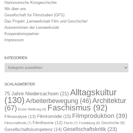
Hannoversche Kinogeschichte
Wir über uns
Gesellschaft für Filmstudien (GFS)
Das Projekt „Lernwerkstatt Film und Geschichte“
Autoren/innen der Lernwerkstatt
Kooperationspartner
Impressum
KATEGORIEN
Kategorien
SCHLAGWÖRTER
Alltagskultur
75 Jahre Niedersachsen
(21)
(130)
Architektur
Arbeiterbewegung
(46)
Faschismus
(92)
(67)
Erster Weltkrieg
(8)
Filmproduktion
(39)
Filmkomödie
(15)
Filmanalyse
(13)
Filmtheorie
(12)
Geschichte
(9)
Filmschaffende
(7)
Flucht
(7)
Fortbildung
(8)
Gesellschaftskritik
(23)
Gesellschaftskompetenz
(14)