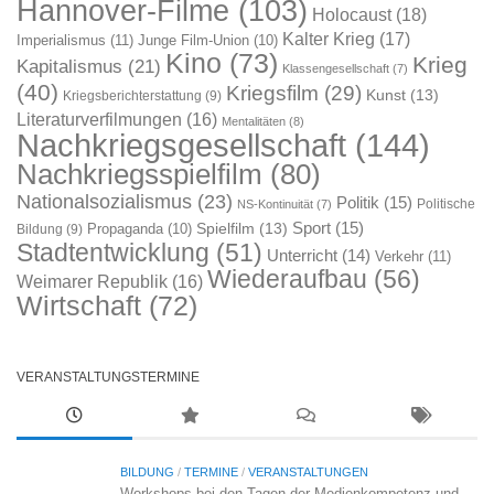
Hannover-Filme
(103)
Holocaust
(18)
Kalter Krieg
(17)
Imperialismus
(11)
Junge Film-Union
(10)
Kino
(73)
Krieg
Kapitalismus
(21)
Klassengesellschaft
(7)
(40)
Kriegsfilm
(29)
Kunst
(13)
Kriegsberichterstattung
(9)
Literaturverfilmungen
(16)
Mentalitäten
(8)
Nachkriegsgesellschaft
(144)
Nachkriegsspielfilm
(80)
Nationalsozialismus
(23)
Politik
(15)
Politische
NS-Kontinuität
(7)
Sport
(15)
Spielfilm
(13)
Propaganda
(10)
Bildung
(9)
Stadtentwicklung
(51)
Unterricht
(14)
Verkehr
(11)
Wiederaufbau
(56)
Weimarer Republik
(16)
Wirtschaft
(72)
VERANSTALTUNGSTERMINE
BILDUNG
/
TERMINE
/
VERANSTALTUNGEN
Workshops bei den Tagen der Medienkompetenz und