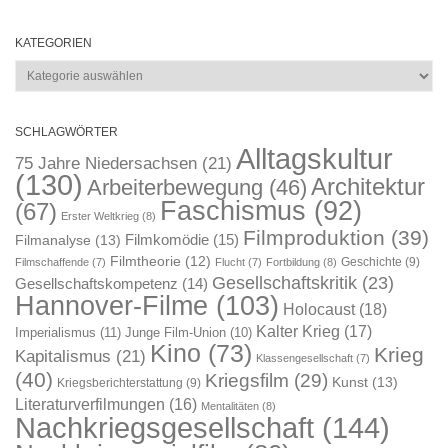
KATEGORIEN
Kategorien
SCHLAGWÖRTER
Alltagskultur
75 Jahre Niedersachsen
(21)
(130)
Architektur
Arbeiterbewegung
(46)
Faschismus
(92)
(67)
Erster Weltkrieg
(8)
Filmproduktion
(39)
Filmkomödie
(15)
Filmanalyse
(13)
Filmtheorie
(12)
Geschichte
(9)
Filmschaffende
(7)
Flucht
(7)
Fortbildung
(8)
Gesellschaftskritik
(23)
Gesellschaftskompetenz
(14)
Hannover-Filme
(103)
Holocaust
(18)
Kalter Krieg
(17)
Imperialismus
(11)
Junge Film-Union
(10)
Kino
(73)
Krieg
Kapitalismus
(21)
Klassengesellschaft
(7)
(40)
Kriegsfilm
(29)
Kunst
(13)
Kriegsberichterstattung
(9)
Literaturverfilmungen
(16)
Mentalitäten
(8)
Nachkriegsgesellschaft
(144)