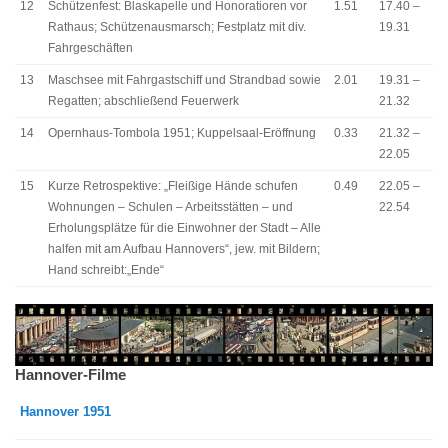
12
Schützenfest: Blaskapelle und Honoratioren vor
1.51
17.40 –
Rathaus; Schützenausmarsch; Festplatz mit div.
19.31
Fahrgeschäften
13
Maschsee mit Fahrgastschiff und Strandbad sowie
2.01
19.31 –
Regatten; abschließend Feuerwerk
21.32
14
Opernhaus-Tombola 1951; Kuppelsaal-Eröffnung
0.33
21.32 –
22.05
15
Kurze Retrospektive: „Fleißige Hände schufen
0.49
22.05 –
Wohnungen – Schulen – Arbeitsstätten – und
22.54
Erholungsplätze für die Einwohner der Stadt – Alle
halfen mit am Aufbau Hannovers“, jew. mit Bildern;
Hand schreibt:„Ende“
Hannover-Filme
Hannover 1951