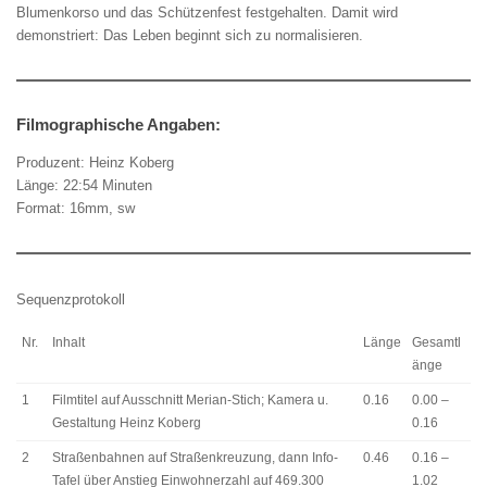
Blumenkorso und das Schützenfest festgehalten. Damit wird
demonstriert: Das Leben beginnt sich zu normalisieren.
Filmographische Angaben:
Produzent: Heinz Koberg
Länge: 22:54 Minuten
Format: 16mm, sw
Sequenzprotokoll
Nr.
Inhalt
Länge
Gesamtl
änge
1
Filmtitel auf Ausschnitt Merian-Stich; Kamera u.
0.16
0.00 –
Gestaltung Heinz Koberg
0.16
2
Straßenbahnen auf Straßenkreuzung, dann Info-
0.46
0.16 –
Tafel über Anstieg Einwohnerzahl auf 469.300
1.02