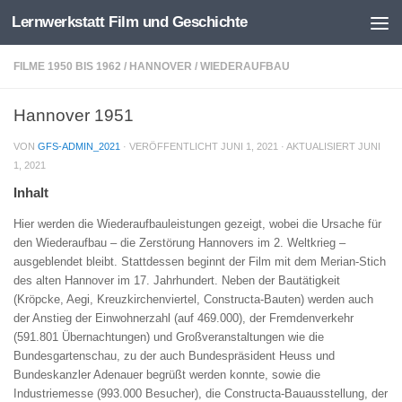
Lernwerkstatt Film und Geschichte
Zum Inhalt springen
FILME 1950 BIS 1962
/
HANNOVER
/
WIEDERAUFBAU
Hannover 1951
VON
GFS-ADMIN_2021
· VERÖFFENTLICHT
JUNI 1, 2021
· AKTUALISIERT
JUNI
1, 2021
Inhalt
Hier werden die Wiederaufbauleistungen gezeigt, wobei die Ursache für
den Wiederaufbau – die Zerstörung Hannovers im 2. Weltkrieg –
ausgeblendet bleibt. Stattdessen beginnt der Film mit dem Merian-Stich
des alten Hannover im 17. Jahrhundert. Neben der Bautätigkeit
(Kröpcke, Aegi, Kreuzkirchenviertel, Constructa-Bauten) werden auch
der Anstieg der Einwohnerzahl (auf 469.000), der Fremdenverkehr
(591.801 Übernachtungen) und Großveranstaltungen wie die
Bundesgartenschau, zu der auch Bundespräsident Heuss und
Bundeskanzler Adenauer begrüßt werden konnte, sowie die
Industriemesse (993.000 Besucher), die Constructa-Bauausstellung, der