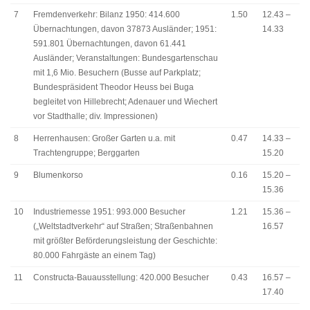
7
Fremdenverkehr: Bilanz 1950: 414.600
1.50
12.43 –
Übernachtungen, davon 37873 Ausländer; 1951:
14.33
591.801 Übernachtungen, davon 61.441
Ausländer; Veranstaltungen: Bundesgartenschau
mit 1,6 Mio. Besuchern (Busse auf Parkplatz;
Bundespräsident Theodor Heuss bei Buga
begleitet von Hillebrecht; Adenauer und Wiechert
vor Stadthalle; div. Impressionen)
8
Herrenhausen: Großer Garten u.a. mit
0.47
14.33 –
Trachtengruppe; Berggarten
15.20
9
Blumenkorso
0.16
15.20 –
15.36
10
Industriemesse 1951: 993.000 Besucher
1.21
15.36 –
(„Weltstadtverkehr“ auf Straßen; Straßenbahnen
16.57
mit größter Beförderungsleistung der Geschichte:
80.000 Fahrgäste an einem Tag)
11
Constructa-Bauausstellung: 420.000 Besucher
0.43
16.57 –
17.40