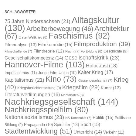
SCHLAGWÖRTER
Alltagskultur
75 Jahre Niedersachsen
(21)
(130)
Architektur
Arbeiterbewegung
(46)
Faschismus
(92)
(67)
Erster Weltkrieg
(8)
Filmproduktion
(39)
Filmkomödie
(15)
Filmanalyse
(13)
Filmtheorie
(12)
Geschichte
(9)
Filmschaffende
(7)
Flucht
(7)
Fortbildung
(8)
Gesellschaftskritik
(23)
Gesellschaftskompetenz
(14)
Hannover-Filme
(103)
Holocaust
(18)
Kalter Krieg
(17)
Imperialismus
(11)
Junge Film-Union
(10)
Kino
(73)
Krieg
Kapitalismus
(21)
Klassengesellschaft
(7)
(40)
Kriegsfilm
(29)
Kunst
(13)
Kriegsberichterstattung
(9)
Literaturverfilmungen
(16)
Mentalitäten
(8)
Nachkriegsgesellschaft
(144)
Nachkriegsspielfilm
(80)
Nationalsozialismus
(23)
Politik
(15)
Politische
NS-Kontinuität
(7)
Sport
(15)
Spielfilm
(13)
Propaganda
(10)
Bildung
(9)
Stadtentwicklung
(51)
Unterricht
(14)
Verkehr
(11)