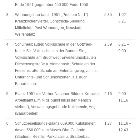
Ende 1951 gegenüber 450.000 Ende 1950
3
Wohnungsbau (auch 1951 „Problem Nr. 1″):
5.35
1.02 –
Kreuzkirchenviertel, Constructa-Siedlung
6.21
Mittelfelde; Post-Wohnungen; Neustadt;
Welfenplatz
4
Schulneubauten: Volksschule in der Gottfried-
2.39
6.21 –
Keller-Str.; Volksschule in der Bonner Str..;
9.00
Volksschule am Bruchweg; Erweiterungsbauten
Diesterwegstraße u. Alemannstr.; Schule an der
Friesenstraße; Schule am Entenfangweg; z.T. mit
Unterrichts- und Schulhofszenen, z.T. auch
Bauarbeiten
5
Bilanz 1951 mit Vorher-Nachher-Bildern: Kröpcke,
2.16
9.00 –
Arbeitsamt („Im Mittelpunkt muss der Mensch
11.16
stehen“); Verwaltungsgebäude Kalichemie; Aegi
(Bauarbeiten);
6
Schuttbeseitigungs-Bilanz 609.000 Kubikmeter;
1.27
11.16 –
davon 560.000 zum Masch-Ohe-Gelände
12.43
(Stadion); Rest für Parkplätze u. Straßenbau