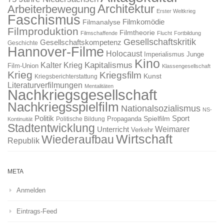
Architektur
Arbeiterbewegung
Erster Weltkrieg
Faschismus
Filmkomödie
Filmanalyse
Filmproduktion
Filmtheorie
Filmschaffende
Flucht
Fortbildung
Gesellschaftskritik
Gesellschaftskompetenz
Geschichte
Hannover-Filme
Holocaust
Imperialismus
Junge
Kino
Kapitalismus
Kalter Krieg
Film-Union
Klassengesellschaft
Krieg
Kriegsfilm
Kunst
Kriegsberichterstattung
Literaturverfilmungen
Mentalitäten
Nachkriegsgesellschaft
Nachkriegsspielfilm
Nationalsozialismus
NS-
Politik
Sport
Spielfilm
Propaganda
Politische Bildung
Kontinuität
Stadtentwicklung
Weimarer
Unterricht
Verkehr
Wirtschaft
Wiederaufbau
Republik
META
Anmelden
Eintrags-Feed