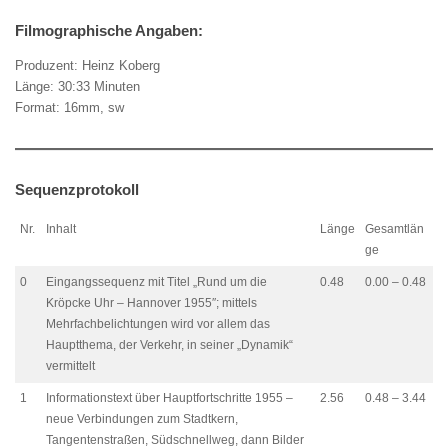
Filmographische Angaben:
Produzent: Heinz Koberg
Länge: 30:33 Minuten
Format: 16mm, sw
Sequenzprotokoll
Nr.
Inhalt
Länge
Gesamtlän
ge
0
Eingangssequenz mit Titel „Rund um die
0.48
0.00 – 0.48
Kröpcke Uhr – Hannover 1955″; mittels
Mehrfachbelichtungen wird vor allem das
Hauptthema, der Verkehr, in seiner „Dynamik“
vermittelt
1
Informationstext über Hauptfortschritte 1955 –
2.56
0.48 – 3.44
neue Verbindungen zum Stadtkern,
Tangentenstraßen, Südschnellweg, dann Bilder