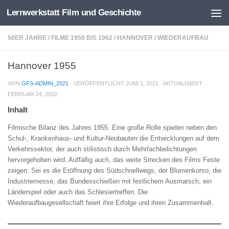
Lernwerkstatt Film und Geschichte
Zum Inhalt springen
50ER JAHRE
/
FILME 1950 BIS 1962
/
HANNOVER
/
WIEDERAUFBAU
Hannover 1955
VON
GFS-ADMIN_2021
· VERÖFFENTLICHT
JUNI 1, 2021
· AKTUALISIERT
FEBRUAR 24, 2022
Inhalt
Filmische Bilanz des Jahres 1955. Eine große Rolle spielen neben den
Schul-, Krankenhaus- und Kultur-Neubauten die Entwicklungen auf dem
Verkehrssektor, der auch stilistisch durch Mehrfachbelichtungen
hervorgehoben wird. Auffällig auch, das weite Strecken des Films Feste
zeigen: Sei es die Eröffnung des Südschnellwegs, der Blumenkorso, die
Industriemesse, das Bundesschießen mit festlichem Ausmarsch, ein
Länderspiel oder auch das Schlesiertreffen. Die
Wiederaufbaugesellschaft feiert ihre Erfolge und ihren Zusammenhalt.