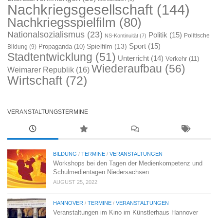
Nachkriegsgesellschaft
(144)
Nachkriegsspielfilm
(80)
Nationalsozialismus
(23)
Politik
(15)
Politische
NS-Kontinuität
(7)
Sport
(15)
Spielfilm
(13)
Propaganda
(10)
Bildung
(9)
Stadtentwicklung
(51)
Unterricht
(14)
Verkehr
(11)
Wiederaufbau
(56)
Weimarer Republik
(16)
Wirtschaft
(72)
VERANSTALTUNGSTERMINE
BILDUNG
/
TERMINE
/
VERANSTALTUNGEN
Workshops bei den Tagen der Medienkompetenz und
Schulmedientagen Niedersachsen
AUGUST 25, 2022
HANNOVER
/
TERMINE
/
VERANSTALTUNGEN
Veranstaltungen im Kino im Künstlerhaus Hannover