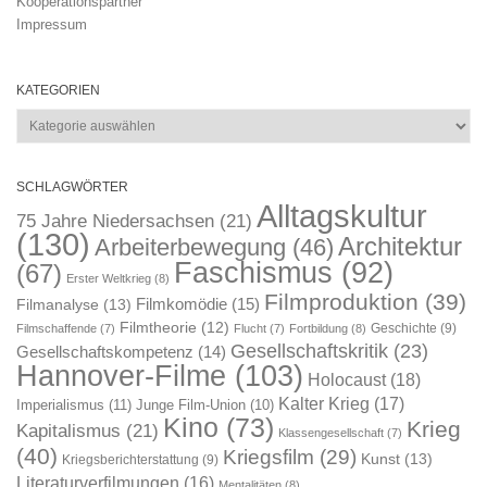
Kooperationspartner
Impressum
KATEGORIEN
Kategorien
SCHLAGWÖRTER
Alltagskultur
75 Jahre Niedersachsen
(21)
(130)
Architektur
Arbeiterbewegung
(46)
Faschismus
(92)
(67)
Erster Weltkrieg
(8)
Filmproduktion
(39)
Filmkomödie
(15)
Filmanalyse
(13)
Filmtheorie
(12)
Geschichte
(9)
Filmschaffende
(7)
Flucht
(7)
Fortbildung
(8)
Gesellschaftskritik
(23)
Gesellschaftskompetenz
(14)
Hannover-Filme
(103)
Holocaust
(18)
Kalter Krieg
(17)
Imperialismus
(11)
Junge Film-Union
(10)
Kino
(73)
Krieg
Kapitalismus
(21)
Klassengesellschaft
(7)
(40)
Kriegsfilm
(29)
Kunst
(13)
Kriegsberichterstattung
(9)
Literaturverfilmungen
(16)
Mentalitäten
(8)