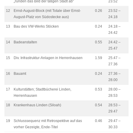
„runden das Bild der tätigen Stadt ab“
23.52
12
Ernst-August-Block (mit Totale über Ernst-
0.26
23.52 –
August-Platz von Südostecke aus)
24.18
13
Bau des VW-Werks Stöcken
0.24
24.18 –
24.42
14
Badeanstalten
0.55
24.42 –
25.47
15
Div. Infrastruktur-Anlagen in Herrenhausen
1.59
25.47 –
27.36
16
Bauamt
0.24
27.36 –
28.00
17
Kulturstätten; Stadtbücherei Linden,
0.53
28.00 –
Herrenhausen
28.53
18
Krankenhaus Linden (Siloah)
0.54
28.53 –
29.47
19
Schlusssequenz mit Retrospektive auf das
0.46
29.47 –
vorher Gezeigte, Ende-Titel
30.33