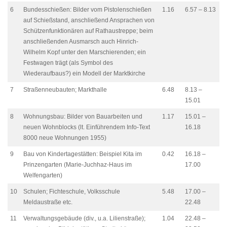
6
Bundesschießen: Bilder vom Pistolenschießen
1.16
6.57 – 8.13
auf Schießstand, anschließend Ansprachen von
Schützenfunktionären auf Rathaustreppe; beim
anschließenden Ausmarsch auch Hinrich-
Wilhelm Kopf unter den Marschierenden; ein
Festwagen trägt (als Symbol des
Wiederaufbaus?) ein Modell der Marktkirche
7
Straßenneubauten; Markthalle
6.48
8.13 –
15.01
8
Wohnungsbau: Bilder von Bauarbeiten und
1.17
15.01 –
neuen Wohnblocks (lt. Einführendem Info-Text
16.18
8000 neue Wohnungen 1955)
9
Bau von Kindertagestätten: Beispiel Kita im
0.42
16.18 –
Prinzengarten (Marie-Juchhaz-Haus im
17.00
Welfengarten)
10
Schulen; Fichteschule, Volksschule
5.48
17.00 –
Meldaustraße etc.
22.48
11
Verwaltungsgebäude (div., u.a. Lilienstraße);
1.04
22.48 –