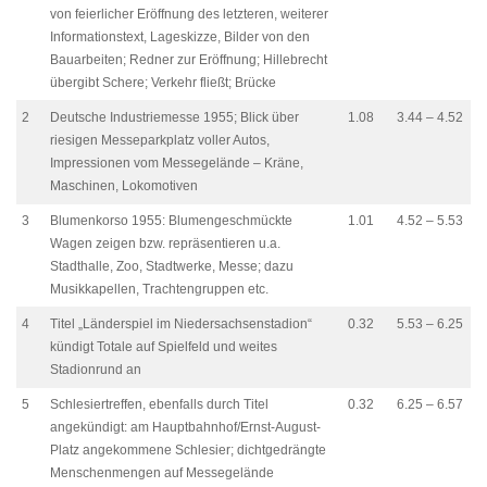
von feierlicher Eröffnung des letzteren, weiterer
Informationstext, Lageskizze, Bilder von den
Bauarbeiten; Redner zur Eröffnung; Hillebrecht
übergibt Schere; Verkehr fließt; Brücke
2
Deutsche Industriemesse 1955; Blick über
1.08
3.44 – 4.52
riesigen Messeparkplatz voller Autos,
Impressionen vom Messegelände – Kräne,
Maschinen, Lokomotiven
3
Blumenkorso 1955: Blumengeschmückte
1.01
4.52 – 5.53
Wagen zeigen bzw. repräsentieren u.a.
Stadthalle, Zoo, Stadtwerke, Messe; dazu
Musikkapellen, Trachtengruppen etc.
4
Titel „Länderspiel im Niedersachsenstadion“
0.32
5.53 – 6.25
kündigt Totale auf Spielfeld und weites
Stadionrund an
5
Schlesiertreffen, ebenfalls durch Titel
0.32
6.25 – 6.57
angekündigt: am Hauptbahnhof/Ernst-August-
Platz angekommene Schlesier; dichtgedrängte
Menschenmengen auf Messegelände