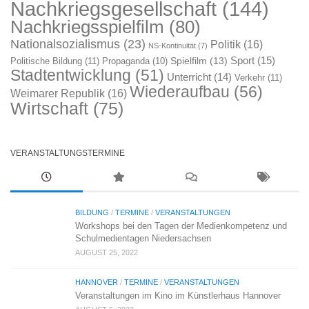
Nachkriegsgesellschaft
(144)
Nachkriegsspielfilm
(80)
Nationalsozialismus
(23)
Politik
(16)
NS-Kontinuität
(7)
Sport
(15)
Spielfilm
(13)
Politische Bildung
(11)
Propaganda
(10)
Stadtentwicklung
(51)
Unterricht
(14)
Verkehr
(11)
Wiederaufbau
(56)
Weimarer Republik
(16)
Wirtschaft
(75)
VERANSTALTUNGSTERMINE
BILDUNG
/
TERMINE
/
VERANSTALTUNGEN
Workshops bei den Tagen der Medienkompetenz und
Schulmedientagen Niedersachsen
AUGUST 25, 2022
HANNOVER
/
TERMINE
/
VERANSTALTUNGEN
Veranstaltungen im Kino im Künstlerhaus Hannover