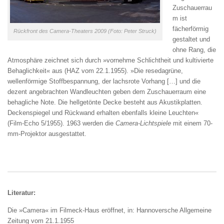
Zuschauerrau
m ist
fächerförmig
Rückfront des Camera-Theaters 2009 (Foto: Peter Struck)
gestaltet und
ohne Rang, die
Atmosphäre zeichnet sich durch »vornehme Schlichtheit und kultivierte
Behaglichkeit« aus (HAZ vom 22.1.1955). »Die resedagrüne,
wellenförmige Stoffbespannung, der lachsrote Vorhang […] und die
dezent angebrachten Wandleuchten geben dem Zuschauerraum eine
behagliche Note. Die hellgetönte Decke besteht aus Akustikplatten.
Deckenspiegel und Rückwand erhalten ebenfalls kleine Leuchten«
(Film-Echo 5/1955). 1963 werden die
Camera-Lichtspiele
mit einem 70-
mm-Projektor ausgestattet.
Literatur:
Die »Camera« im Filmeck-Haus eröffnet, in: Hannoversche Allgemeine
Zeitung vom 21.1.1955