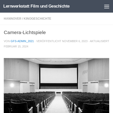
Lernwerkstatt Film und Geschichte
Zum Inhalt springen
HANNOVER
/
KINOGESCHICHTE
Camera-Lichtspiele
VON
GFS-ADMIN_2021
· VERÖFFENTLICHT
NOVEMBER 6, 2023
· AKTUALISIERT
FEBRUAR 15, 2024