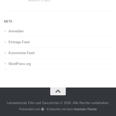
AUGUST 5, 2022
META
Anmelden
Eintrags-Feed
Kommentar-Feed
WordPress.org
Lernwerkstatt Film und Geschichte © 2026. Alle Rechte vorbehalten.
Präsentiert von
- Entworfen mit dem
Hueman-Theme