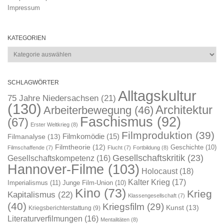
Impressum
KATEGORIEN
Kategorien
SCHLAGWÖRTER
Alltagskultur
75 Jahre Niedersachsen
(21)
(130)
Architektur
Arbeiterbewegung
(46)
Faschismus
(92)
(67)
Erster Weltkrieg
(8)
Filmproduktion
(39)
Filmkomödie
(15)
Filmanalyse
(13)
Filmtheorie
(12)
Geschichte
(10)
Filmschaffende
(7)
Flucht
(7)
Fortbildung
(8)
Gesellschaftskritik
(23)
Gesellschaftskompetenz
(16)
Hannover-Filme
(103)
Holocaust
(18)
Kalter Krieg
(17)
Imperialismus
(11)
Junge Film-Union
(10)
Kino
(73)
Krieg
Kapitalismus
(22)
Klassengesellschaft
(7)
(40)
Kriegsfilm
(29)
Kunst
(13)
Kriegsberichterstattung
(9)
Literaturverfilmungen
(16)
Mentalitäten
(8)