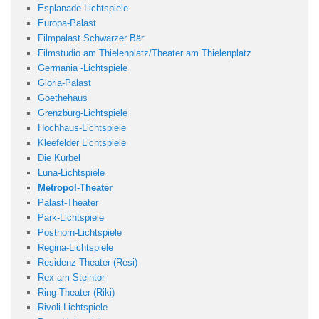
Esplanade-Lichtspiele
Europa-Palast
Filmp
alast
Schwarzer
Bär
Filmstudio am Thielenplatz/Theater am Thielenplatz
Germania -Lichtspiele
Gloria-Palast
Goethehaus
Grenzburg-Lichtspiele
Hochhaus-Lichtspiele
Kleefelder Lichtspiele
Die Kurbel
Luna-Lichtspiele
Metropol-Theater
Palast-Theater
Park-Lichtspiele
Posthorn-Lichtspiele
Regina-Lichtspiele
Residenz-Theater (Resi)
Rex am Steintor
Ring-Theater (Riki)
Rivoli-Lichtspiele