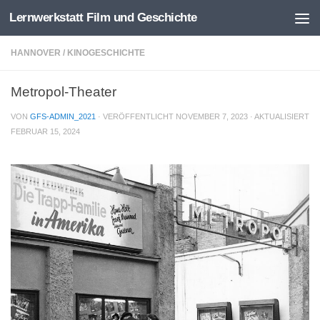
Lernwerkstatt Film und Geschichte
Zum Inhalt springen
HANNOVER
/
KINOGESCHICHTE
Metropol-Theater
VON
GFS-ADMIN_2021
· VERÖFFENTLICHT
NOVEMBER 7, 2023
· AKTUALISIERT
FEBRUAR 15, 2024