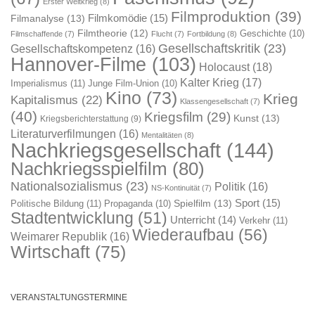
Erster Weltkrieg
(8)
Filmproduktion
(39)
Filmkomödie
(15)
Filmanalyse
(13)
Filmtheorie
(12)
Geschichte
(10)
Filmschaffende
(7)
Flucht
(7)
Fortbildung
(8)
Gesellschaftskritik
(23)
Gesellschaftskompetenz
(16)
Hannover-Filme
(103)
Holocaust
(18)
Kalter Krieg
(17)
Imperialismus
(11)
Junge Film-Union
(10)
Kino
(73)
Krieg
Kapitalismus
(22)
Klassengesellschaft
(7)
(40)
Kriegsfilm
(29)
Kunst
(13)
Kriegsberichterstattung
(9)
Literaturverfilmungen
(16)
Mentalitäten
(8)
Nachkriegsgesellschaft
(144)
Nachkriegsspielfilm
(80)
Nationalsozialismus
(23)
Politik
(16)
NS-Kontinuität
(7)
Sport
(15)
Spielfilm
(13)
Politische Bildung
(11)
Propaganda
(10)
Stadtentwicklung
(51)
Unterricht
(14)
Verkehr
(11)
Wiederaufbau
(56)
Weimarer Republik
(16)
Wirtschaft
(75)
VERANSTALTUNGSTERMINE