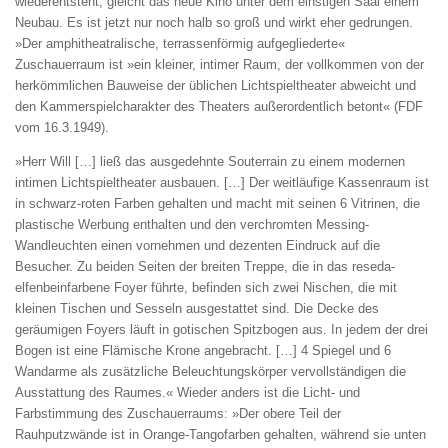
wiederentsteht, gleicht das neue Kino unter dem einstigen Saal einem
Neubau. Es ist jetzt nur noch halb so groß und wirkt eher gedrungen.
»Der amphitheatralische, terrassenförmig aufgegliederte«
Zuschauerraum ist »ein kleiner, intimer Raum, der vollkommen von der
herkömmlichen Bauweise der üblichen Lichtspieltheater abweicht und
den Kammerspielcharakter des Theaters außerordentlich betont« (FDF
vom 16.3.1949).
»Herr Will […] ließ das ausgedehnte Souterrain zu einem modernen
intimen Lichtspieltheater ausbauen. […] Der weitläufige Kassenraum ist
in schwarz-roten Farben gehalten und macht mit seinen 6 Vitrinen, die
plastische Werbung enthalten und den verchromten Messing-
Wandleuchten einen vornehmen und dezenten Eindruck auf die
Besucher. Zu beiden Seiten der breiten Treppe, die in das reseda-
elfenbeinfarbene Foyer führte, befinden sich zwei Nischen, die mit
kleinen Tischen und Sesseln ausgestattet sind. Die Decke des
geräumigen Foyers läuft in gotischen Spitzbogen aus. In jedem der drei
Bogen ist eine Flämische Krone angebracht. […] 4 Spiegel und 6
Wandarme als zusätzliche Beleuchtungskörper vervollständigen die
Ausstattung des Raumes.« Wieder anders ist die Licht- und
Farbstimmung des Zuschauerraums: »Der obere Teil der
Rauhputzwände ist in Orange-Tangofarben gehalten, während sie unten