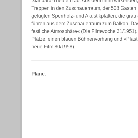
Standard-Theatern ab. Aus dem intim wirkenden,
Treppen in den Zuschauerraum, der 508 Gästen P
gefügten Sperrholz- und Akustikplatten, die gra
führen aus dem Zuschauerraum zum Balkon. Das 
festliche Atmosphäre« (Die Filmwoche 31/1951). 
Plätze, einen blauen Bühnenvorhang und »Plas
neue Film 80/1958).
Pläne
: