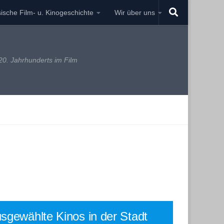
ische Film- u. Kinogeschichte
Wir über uns
0. Jahrhunderts im Film
sgewählte Kinos in der Stadt