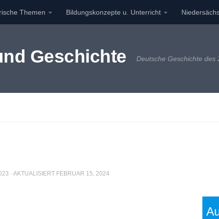
orische Themen
Bildungskonzepte u. Unterricht
Niedersächs
 und Geschichte
Deutsche Geschichte des 2
023
· AKTUALISIERT
FEBRUAR 15, 2024
Au