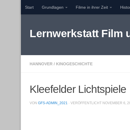
Start
Grundlagen
Filme in ihrer Zeit
Hist
Zum Inhalt springen
Lernwerkstatt Film
HANNOVER
/
KINOGESCHICHTE
Kleefelder Lichtspiele
VON
GFS-ADMIN_2021
· VERÖFFENTLICHT
NOVEMBER 6, 2