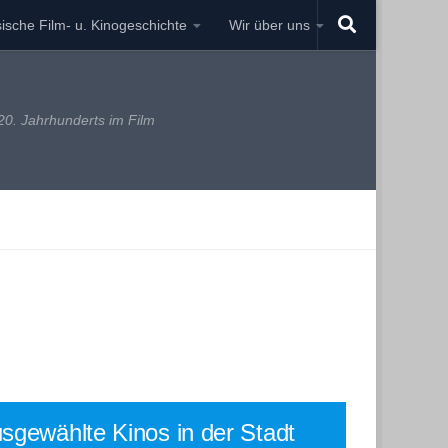
ische Film- u. Kinogeschichte
Wir über uns
0. Jahrhunderts im Film
sgewählte Kinos in der Stadt