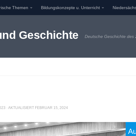
orische Themen
Bildungskonzepte u. Unterricht
Niedersächs
 und Geschichte
Deutsche Geschichte des 2
023
· AKTUALISIERT
FEBRUAR 15, 2024
Au