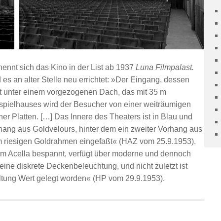
 nennt sich das Kino in der List ab 1937
Luna Filmpalast.
d es an alter Stelle neu errichtet: »Der Eingang, dessen
gt unter einem vorgezogenen Dach, das mit 35 m
tspielhauses wird der Besucher von einer weiträumigen
r Platten. […] Das Innere des Theaters ist in Blau und
hang aus Goldvelours, hinter dem ein zweiter Vorhang aus
m riesigen Goldrahmen eingefaßt« (HAZ vom 25.9.1953).
em Acella bespannt, verfügt über moderne und dennoch
ine diskrete Deckenbeleuchtung, und nicht zuletzt ist
ltung Wert gelegt worden« (HP vom 29.9.1953).