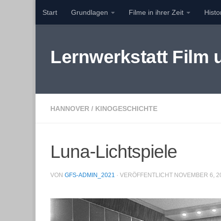
Start
Grundlagen
Filme in ihrer Zeit
Hist
Zum Inhalt springen
Lernwerkstatt Film
HANNOVER
/
KINOGESCHICHTE
Luna-Lichtspiele
VON
GFS-ADMIN_2021
· VERÖFFENTLICHT
NOVEMBER 6, 2