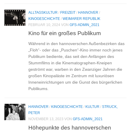
ALLTAGSKULTUR
/
FREIZEIT
/
HANNOVER
/
KINOGESCHICHTE
/
WEIMARER REPUBLIK
FEBRUAR 10, 2024
VON
GFS-ADMIN_2021
Kino für ein großes Publikum
Während in den hannoverschen Außenbezirken das
„Floh“- oder das „Puschen“-Kino immer noch jenes
Publikum bediente, das seit den Anfängen des
Stummfilms in die Kinematographen-Kneipen
geströmt war, warben in den Zwanziger Jahren die
großen Kinopaläste im Zentrum mit luxuriösen
Inneneinrichtungen um die Gunst des bürgerlichen
Publikums.
HANNOVER
/
KINOGESCHICHTE
/
KULTUR
/
STRUCK,
PETER
NOVEMBER 13, 2023
VON
GFS-ADMIN_2021
Höhepunkte des hannoverschen