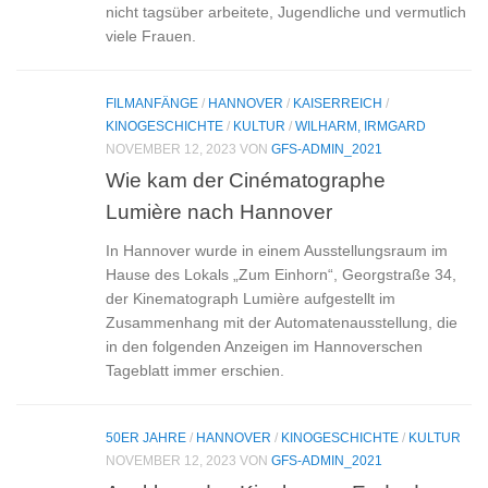
nicht tagsüber arbeitete, Ju­gendliche und vermutlich
viele Frauen.
FILMANFÄNGE
/
HANNOVER
/
KAISERREICH
/
KINOGESCHICHTE
/
KULTUR
/
WILHARM, IRMGARD
NOVEMBER 12, 2023
VON
GFS-ADMIN_2021
Wie kam der Cinématographe
Lumière nach Hannover
In Hannover wurde in einem Ausstellungsraum im
Hause des Lokals „Zum Einhorn“, Georgstraße 34,
der Kinematograph Lumière aufgestellt im
Zusammenhang mit der Automatenausstellung, die
in den folgenden Anzeigen im Hannoverschen
Tageblatt immer erschien.
50ER JAHRE
/
HANNOVER
/
KINOGESCHICHTE
/
KULTUR
NOVEMBER 12, 2023
VON
GFS-ADMIN_2021