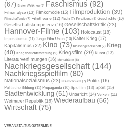
Faschismus
(92)
(67)
Erster Weltkrieg
(8)
Filmproduktion
(39)
Filmkomödie
(15)
Filmanalyse
(13)
Filmtheorie
(12)
Geschichte
(10)
Filmschaffende
(7)
Flucht
(7)
Fortbildung
(8)
Gesellschaftskritik
(23)
Gesellschaftskompetenz
(16)
Hannover-Filme
(103)
Holocaust
(18)
Kalter Krieg
(17)
Imperialismus
(11)
Junge Film-Union
(10)
Kino
(73)
Krieg
Kapitalismus
(22)
Klassengesellschaft
(7)
(40)
Kriegsfilm
(29)
Kunst
(13)
Kriegsberichterstattung
(9)
Literaturverfilmungen
(16)
Mentalitäten
(8)
Nachkriegsgesellschaft
(144)
Nachkriegsspielfilm
(80)
Nationalsozialismus
(23)
Politik
(16)
NS-Kontinuität
(7)
Sport
(15)
Spielfilm
(13)
Politische Bildung
(11)
Propaganda
(10)
Stadtentwicklung
(51)
Unterricht
(14)
Verkehr
(11)
Wiederaufbau
(56)
Weimarer Republik
(16)
Wirtschaft
(75)
VERANSTALTUNGSTERMINE