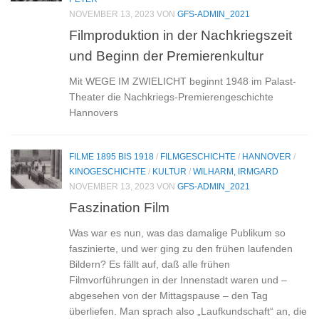
NOVEMBER 13, 2023
VON
GFS-ADMIN_2021
Filmproduktion in der Nachkriegszeit
und Beginn der Premierenkultur
Mit WEGE IM ZWIELICHT beginnt 1948 im Palast-
Theater die Nachkriegs-Premierengeschichte
Hannovers
FILME 1895 BIS 1918
/
FILMGESCHICHTE
/
HANNOVER
/
KINOGESCHICHTE
/
KULTUR
/
WILHARM, IRMGARD
NOVEMBER 13, 2023
VON
GFS-ADMIN_2021
Faszination Film
Was war es nun, was das damalige Publikum so
faszinierte, und wer ging zu den frühen laufenden
Bildern? Es fällt auf, daß alle frühen
Filmvorführungen in der Innenstadt waren und –
abgesehen von der Mittagspause – den Tag
überliefen. Man sprach also „Laufkund­schaft“ an, die