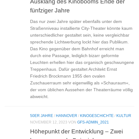
Ausklang des Kinobooms Ende der
fünfziger Jahre
Das nur zwei Jahre später ebenfalls unter dem
Straßenniveau installierte City-Theater könnte kaum
unterschiedlicher gestaltet sein, keine vergleichbar
sprechende Lichtwerbung lockt hier das Publikum.
Das Kino gegenüber dem Bahnhof erreicht man
durch eine Passage, lediglich bizarr geformte
Leuchten erhellen hier das organisch geschwungene
Treppenhaus. Dafür gestaltet Architekt Ernst
Friedrich Brockmann 1955 den ovalen
Zuschauerraum sehr eigenwillig als »Schauraum«,
der vom üblichen Aussehen der Theaterräume völlig
abweicht.
50ER JAHRE
/
HANNOVER
/
KINOGESCHICHTE
/
KULTUR
NOVEMBER 12, 2023
VON
GFS-ADMIN_2021
Höhepunkt der Entwicklung – Zwei