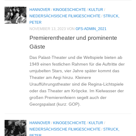
HANNOVER
/
KINOGESCHICHTE
/
KULTUR
/
NIEDERSÄCHSISCHE FILMGESCHICHTE
/
STRUCK,
PETER
NOVEMBER 13, 2023
VON
GFS-ADMIN_2021
Premierentheater und prominente
Gäste
Das Palast-Theater und die Weltspiele bieten ab
1949 einen festlichen Rahmen für die Auftritte der
umjubelten Stars, vier Jahre später kommt das
Theater am Aegi hinzu. Kleinere
Uraufführungstheater sind die Regina-Lichtspiele
oder das Theater am Kröpcke. Im Kielwasser der
großen Premierenfeiern segelt auch der
Georgspalast (kurz: GOP).
HANNOVER
/
KINOGESCHICHTE
/
KULTUR
/
NIEDERSÄCHSISCHE FILMGESCHICHTE
/
STRUCK,
PETER