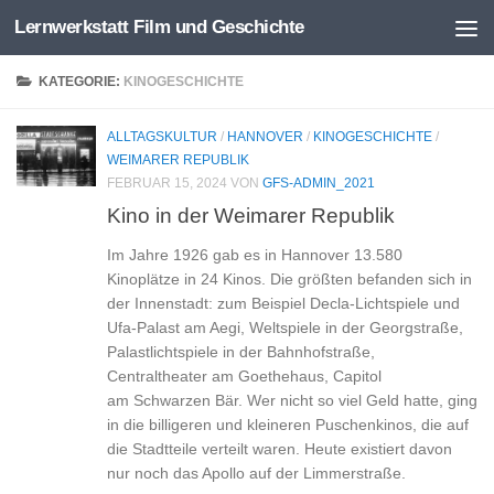
Lernwerkstatt Film und Geschichte
Zum Inhalt springen
KATEGORIE:
KINOGESCHICHTE
ALLTAGSKULTUR
/
HANNOVER
/
KINOGESCHICHTE
/
WEIMARER REPUBLIK
FEBRUAR 15, 2024
VON
GFS-ADMIN_2021
Kino in der Weimarer Republik
Im Jahre 1926 gab es in Hannover 13.580
Kinoplätze in 24 Kinos. Die größten befanden sich in
der Innenstadt: zum Beispiel Decla-Lichtspiele und
Ufa-Palast am Aegi, Weltspiele in der Georgstraße,
Palastlichtspiele in der Bahnhofstraße,
Centraltheater am Goethehaus, Capitol
am Schwarzen Bär. Wer nicht so viel Geld hatte, ging
in die billigeren und kleineren Puschenkinos, die auf
die Stadtteile verteilt waren. Heute existiert davon
nur noch das Apollo auf der Limmerstraße.