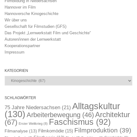
Filmbildung in Niedersachsen
Hannover im Film
Hannoversche Kinogeschichte
Wir über uns
Gesellschaft für Filmstudien (GFS)
Das Projekt „Lernwerkstatt Film und Geschichte“
Autoren/innen der Lernwerkstatt
Kooperationspartner
Impressum
KATEGORIEN
Kategorien
SCHLAGWÖRTER
Alltagskultur
75 Jahre Niedersachsen
(21)
(130)
Architektur
Arbeiterbewegung
(46)
Faschismus
(92)
(67)
Erster Weltkrieg
(8)
Filmproduktion
(39)
Filmkomödie
(15)
Filmanalyse
(13)