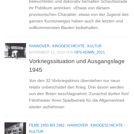
beleuchteten und dekorativ bemalten Schaufassade
ihr Publikum anlocken. »Etwas von diesem
provisorischen Charakter, etwas von der Jugend des
ganzen Kunstzweiges haben auch die letzten und
vollkommensten Bauten beibehalten.
HANNOVER
/
KINOGESCHICHTE
/
KULTUR
NOVEMBER 12, 2023
VON
GFS-ADMIN_2021
Vorkriegssituation und Ausgangslage
1945
Von den 32 Vorkriegskinos überstehen nur neun
relativ unbeschadet den Krieg. Drei davon werden
von den Briten beschlagnahmt. Zunächst dürfen fünf
Filmtheater ihren Spielbetrieb für die Allgemeinheit
wieder aufnehmen:
FILME 1950 BIS 1962
/
HANNOVER
/
KINOGESCHICHTE
/
KULTUR