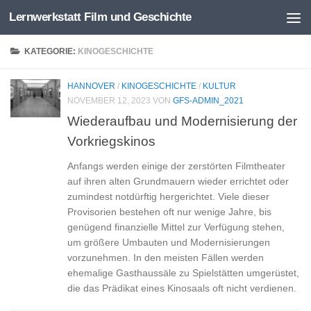
Lernwerkstatt Film und Geschichte
Zum Inhalt springen
KATEGORIE:
KINOGESCHICHTE
HANNOVER
/
KINOGESCHICHTE
/
KULTUR
NOVEMBER 12, 2023
VON
GFS-ADMIN_2021
Wiederaufbau und Modernisierung der
Vorkriegskinos
Anfangs werden einige der zerstörten Filmtheater
auf ihren alten Grundmauern wieder errichtet oder
zumindest notdürftig hergerichtet. Viele dieser
Provisorien bestehen oft nur wenige Jahre, bis
genügend finanzielle Mittel zur Verfügung stehen,
um größere Umbauten und Modernisierungen
vorzunehmen. In den meisten Fällen werden
ehemalige Gasthaussäle zu Spielstätten umgerüstet,
die das Prädikat eines Kinosaals oft nicht verdienen.