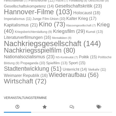
Filmtheorie
(12)
Geschichte
(9)
Filmschaffende
(7)
Flucht
(7)
Fortbildung
(8)
Gesellschaftskritik
(23)
Gesellschaftskompetenz
(14)
Hannover-Filme
(103)
Holocaust
(18)
Kalter Krieg
(17)
Imperialismus
(11)
Junge Film-Union
(10)
Kino
(73)
Krieg
Kapitalismus
(21)
Klassengesellschaft
(7)
(40)
Kriegsfilm
(29)
Kunst
(13)
Kriegsberichterstattung
(9)
Literaturverfilmungen
(16)
Mentalitäten
(8)
Nachkriegsgesellschaft
(144)
Nachkriegsspielfilm
(80)
Nationalsozialismus
(23)
Politik
(15)
Politische
NS-Kontinuität
(7)
Sport
(15)
Spielfilm
(13)
Propaganda
(10)
Bildung
(9)
Stadtentwicklung
(51)
Unterricht
(14)
Verkehr
(11)
Wiederaufbau
(56)
Weimarer Republik
(16)
Wirtschaft
(72)
VERANSTALTUNGSTERMINE