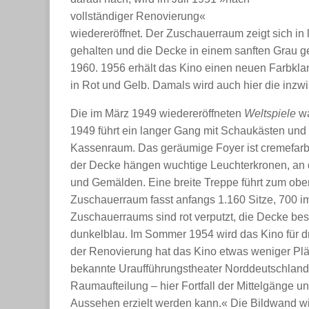
vollständiger Renovierung«
wiedereröffnet. Der Zuschauerraum zeigt sich in
gehalten und die Decke in einem sanften Grau g
1960. 1956 erhält das Kino einen neuen Farbkl
in Rot und Gelb. Damals wird auch hier die inzw
Die im März 1949 wiedereröffneten
Weltspiele
wa
1949 führt ein langer Gang mit Schaukästen und 
Kassenraum. Das geräumige Foyer ist cremefarbe
der Decke hängen wuchtige Leuchterkronen, an
und Gemälden. Eine breite Treppe führt zum obere
Zuschauerraum fasst anfangs 1.160 Sitze, 700 
Zuschauerraums sind rot verputzt, die Decke bes
dunkelblau. Im Sommer 1954 wird das Kino für d
der Renovierung hat das Kino etwas weniger Plät
bekannte Uraufführungstheater Norddeutschlands 
Raumaufteilung – hier Fortfall der Mittelgänge u
Aussehen erzielt werden kann.« Die Bildwand wir