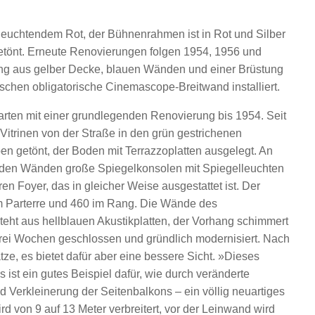
 leuchtendem Rot, der Bühnenrahmen ist in Rot und Silber
etönt. Erneute Renovierungen folgen 1954, 1956 und
ang aus gelber Decke, blauen Wänden und einer Brüstung
ischen obligatorische Cinemascope-Breitwand installiert.
rten mit einer grundlegenden Renovierung bis 1954. Seit
Vitrinen von der Straße in den grün gestrichenen
n getönt, der Boden mit Terrazzoplatten ausgelegt. An
 den Wänden große Spiegelkonsolen mit Spiegelleuchten
n Foyer, das in gleicher Weise ausgestattet ist. Der
im Parterre und 460 im Rang. Die Wände des
teht aus hellblauen Akustikplatten, der Vorhang schimmert
rei Wochen geschlossen und gründlich modernisiert. Nach
ze, es bietet dafür aber eine bessere Sicht. »Dieses
ist ein gutes Beispiel dafür, wie durch veränderte
nd Verkleinerung der Seitenbalkons – ein völlig neuartiges
d von 9 auf 13 Meter verbreitert, vor der Leinwand wird