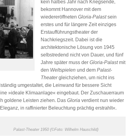
kein halbes Jahr nach Kriegsende,
bekommt Hannover mit dem
wiedereröffneten
Gloria-Palast
sein
erstes und für längere Zeit einziges
Erstaufführungstheater der
Nachkriegszeit. Dabei ist die
architektonische Lösung von 1945
selbstredend nicht von Dauer, und fünf
Jahre später muss der
Gloria-Palast
mit
den
Weltspielen
und dem
Palast-
Theater
gleichziehen, um nicht ins
llständig umgestaltet, die Leinwand für bessere Sicht
eine »ideale Klimaanlage« eingebaut. Der Zuschauerraum
ch goldene Leisten ziehen. Das
Gloria
verdient nun wieder
eganz, in raffinierter Beleuchtung prächtig erstrahlt«.
Palast-Theater 1950 (©Foto: Wilhelm Hauschild)