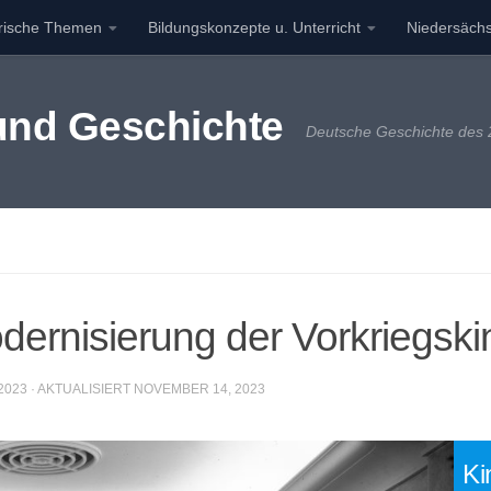
orische Themen
Bildungskonzepte u. Unterricht
Niedersächs
 und Geschichte
Deutsche Geschichte des 2
ernisierung der Vorkriegski
2023
· AKTUALISIERT
NOVEMBER 14, 2023
Ki