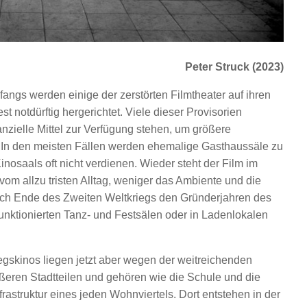
Peter Struck (2023)
angs werden einige der zerstörten Filmtheater auf ihren
 notdürftig hergerichtet. Viele dieser Provisorien
nzielle Mittel zur Verfügung stehen, um größere
n den meisten Fällen werden ehemalige Gasthaussäle zu
inosaals oft nicht verdienen. Wieder steht der Film im
m allzu tristen Alltag, weniger das Ambiente und die
nach Ende des Zweiten Weltkriegs den Gründerjahren des
funktionierten Tanz- und Festsälen oder in Ladenlokalen
egskinos liegen jetzt aber wegen der weitreichenden
ßeren Stadtteilen und gehören wie die Schule und die
nfrastruktur eines jeden Wohnviertels. Dort entstehen in der