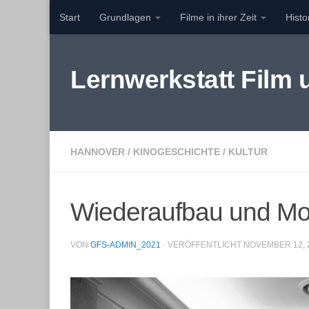
Start
Grundlagen
Filme in ihrer Zeit
Hist
Zum Inhalt springen
Lernwerkstatt Film
HANNOVER
/
KINOGESCHICHTE
/
KULTUR
Wiederaufbau und Mod
VON
GFS-ADMIN_2021
· VERÖFFENTLICHT
NOVEMBER 12, 