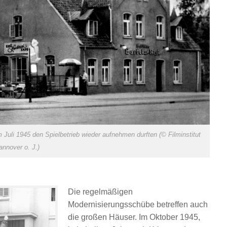
im Juli 1945 den Spielbetrieb wieder aufnehmen durften (© Filminstitut
annover o. J.)
Die regelmäßigen
Modernisierungsschübe betreffen auch
die großen Häuser. Im Oktober 1945,