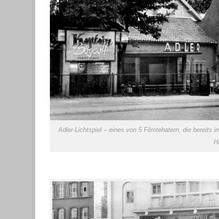
Adler-Lichtspiel – eines von 5 Filmtehatern, die bereits 
H