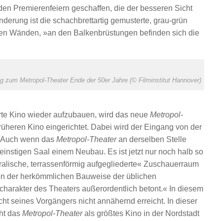
u den Premierenfeiern geschaffen, die der besseren Sicht
nderung ist die schachbrettartig gemusterte, grau-grün
nen Wänden, »an den Balkenbrüstungen befinden sich die
g zum Metropol-Theater Ende der 50er Jahre (© Filminstitut Hannover)
rte Kino wieder aufzubauen, wird das neue
Metropol-
üheren Kino eingerichtet. Dabei wird der Eingang von der
. Auch wenn das
Metropol-Theater
an derselben Stelle
einstigen Saal einem Neubau. Es ist jetzt nur noch halb so
ralische, terrassenförmig aufgegliederte« Zuschauerraum
 von der herkömmlichen Bauweise der üblichen
harakter des Theaters außerordentlich betont.« In diesem
cht seines Vorgängers nicht annähernd erreicht. In dieser
ht das
Metropol-Theater
als größtes Kino in der Nordstadt