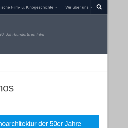
ische Film- u. Kinogeschichte
Wir über uns
0. Jahrhunderts im Film
nos
noarchitektur der 50er Jahre