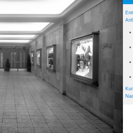
Ent
Anf
Kur
Nac