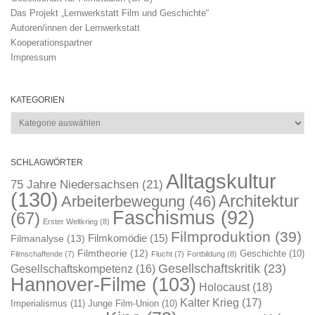
Das Projekt „Lernwerkstatt Film und Geschichte“
Autoren/innen der Lernwerkstatt
Kooperationspartner
Impressum
KATEGORIEN
Kategorien
SCHLAGWÖRTER
Alltagskultur
75 Jahre Niedersachsen
(21)
(130)
Architektur
Arbeiterbewegung
(46)
Faschismus
(92)
(67)
Erster Weltkrieg
(8)
Filmproduktion
(39)
Filmkomödie
(15)
Filmanalyse
(13)
Filmtheorie
(12)
Geschichte
(10)
Filmschaffende
(7)
Flucht
(7)
Fortbildung
(8)
Gesellschaftskritik
(23)
Gesellschaftskompetenz
(16)
Hannover-Filme
(103)
Holocaust
(18)
Kalter Krieg
(17)
Imperialismus
(11)
Junge Film-Union
(10)