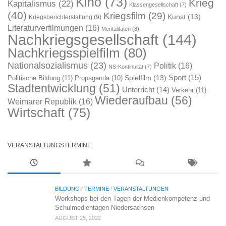
Kino
(73)
Krieg
Kapitalismus
(22)
Klassengesellschaft
(7)
(40)
Kriegsfilm
(29)
Kunst
(13)
Kriegsberichterstattung
(9)
Literaturverfilmungen
(16)
Mentalitäten
(8)
Nachkriegsgesellschaft
(144)
Nachkriegsspielfilm
(80)
Nationalsozialismus
(23)
Politik
(16)
NS-Kontinuität
(7)
Sport
(15)
Spielfilm
(13)
Politische Bildung
(11)
Propaganda
(10)
Stadtentwicklung
(51)
Unterricht
(14)
Verkehr
(11)
Wiederaufbau
(56)
Weimarer Republik
(16)
Wirtschaft
(75)
VERANSTALTUNGSTERMINE
BILDUNG
/
TERMINE
/
VERANSTALTUNGEN
Workshops bei den Tagen der Medienkompetenz und
Schulmedientagen Niedersachsen
AUGUST 25, 2022