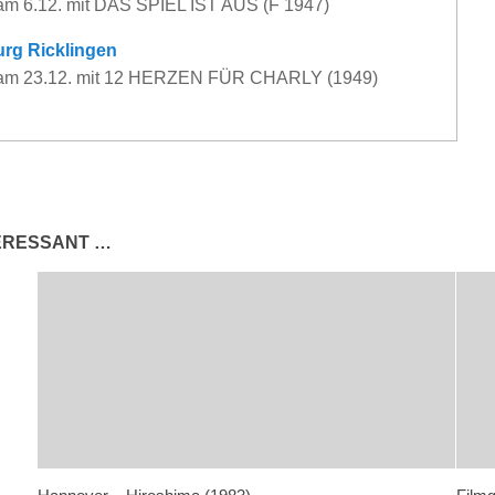
 am 6.12. mit DAS SPIEL IST AUS (F 1947)
rg Ricklingen
t am 23.12. mit 12 HERZEN FÜR CHARLY (1949)
TERESSANT …