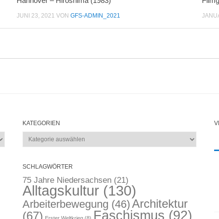
Hannover – Hiroshima (1983)
Filmg
JUNI 23, 2021
VON
GFS-ADMIN_2021
JANUA
KATEGORIEN
V
Kategorien
SCHLAGWÖRTER
75 Jahre Niedersachsen
(21)
Alltagskultur
(130)
Architektur
Arbeiterbewegung
(46)
Faschismus
(92)
(67)
Erster Weltkrieg
(8)