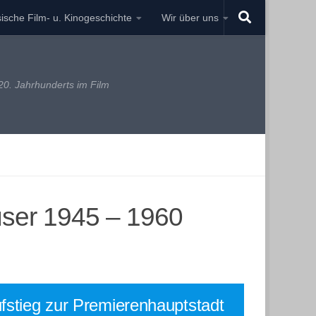
ische Film- u. Kinogeschichte
Wir über uns
0. Jahrhunderts im Film
user 1945 – 1960
fstieg zur Premierenhauptstadt