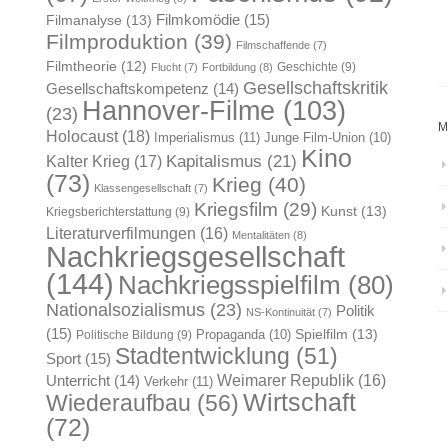
Filmkomödie
(15)
Filmanalyse
(13)
Filmproduktion
(39)
Filmschaffende
(7)
Filmtheorie
(12)
Geschichte
(9)
Flucht
(7)
Fortbildung
(8)
Gesellschaftskritik
Gesellschaftskompetenz
(14)
Hannover-Filme
(103)
(23)
M
Holocaust
(18)
Imperialismus
(11)
Junge Film-Union
(10)
Kino
Kapitalismus
(21)
Kalter Krieg
(17)
(73)
Krieg
(40)
Klassengesellschaft
(7)
Kriegsfilm
(29)
Kunst
(13)
Kriegsberichterstattung
(9)
Literaturverfilmungen
(16)
Mentalitäten
(8)
Nachkriegsgesellschaft
(144)
Nachkriegsspielfilm
(80)
Nationalsozialismus
(23)
Politik
NS-Kontinuität
(7)
(15)
Spielfilm
(13)
Propaganda
(10)
Politische Bildung
(9)
Stadtentwicklung
(51)
Sport
(15)
Weimarer Republik
(16)
Unterricht
(14)
Verkehr
(11)
Wirtschaft
Wiederaufbau
(56)
(72)