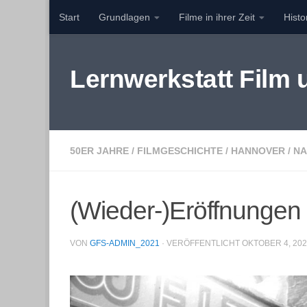
Start
Grundlagen
Filme in ihrer Zeit
Hist
Zum Inhalt springen
Lernwerkstatt Film
50ER JAHRE
/
FILMGESCHICHTE
/
HANNOVER
/
NA
(Wieder-)Eröffnungen
VON
GFS-ADMIN_2021
· VERÖFFENTLICHT
OKTOBER 4, 20