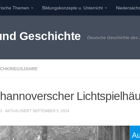
orische Themen
Bildungskonzepte u. Unterricht
Niedersächs
 und Geschichte
Deutsche Geschichte des 2
CHKRIEGSJAHRE
 hannoverscher Lichtspielhä
23
· AKTUALISIERT
SEPTEMBER 5, 2024
Au