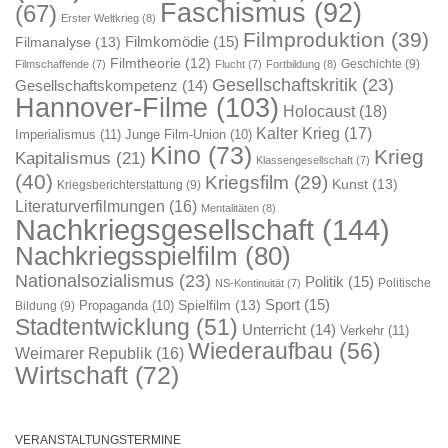
Faschismus
(92)
(67)
Erster Weltkrieg
(8)
Filmproduktion
(39)
Filmkomödie
(15)
Filmanalyse
(13)
Filmtheorie
(12)
Geschichte
(9)
Filmschaffende
(7)
Flucht
(7)
Fortbildung
(8)
Gesellschaftskritik
(23)
Gesellschaftskompetenz
(14)
Hannover-Filme
(103)
Holocaust
(18)
Kalter Krieg
(17)
Imperialismus
(11)
Junge Film-Union
(10)
Kino
(73)
Krieg
Kapitalismus
(21)
Klassengesellschaft
(7)
(40)
Kriegsfilm
(29)
Kunst
(13)
Kriegsberichterstattung
(9)
Literaturverfilmungen
(16)
Mentalitäten
(8)
Nachkriegsgesellschaft
(144)
Nachkriegsspielfilm
(80)
Nationalsozialismus
(23)
Politik
(15)
Politische
NS-Kontinuität
(7)
Sport
(15)
Spielfilm
(13)
Propaganda
(10)
Bildung
(9)
Stadtentwicklung
(51)
Unterricht
(14)
Verkehr
(11)
Wiederaufbau
(56)
Weimarer Republik
(16)
Wirtschaft
(72)
VERANSTALTUNGSTERMINE