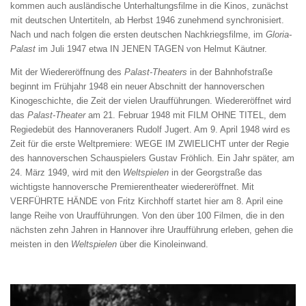
kommen auch ausländische Unterhaltungsfilme in die Kinos, zunächst
mit deutschen Untertiteln, ab Herbst 1946 zunehmend synchronisiert.
Nach und nach folgen die ersten deutschen Nachkriegsfilme, im
Gloria-
Palast
im Juli 1947 etwa IN JENEN TAGEN von Helmut Käutner.
Mit der Wiedereröffnung des
Palast-Theaters
in der Bahnhofstraße
beginnt im Frühjahr 1948 ein neuer Abschnitt der hannoverschen
Kinogeschichte, die Zeit der vielen Uraufführungen. Wiedereröffnet wird
das
Palast-Theater
am 21. Februar 1948 mit FILM OHNE TITEL, dem
Regiedebüt des Hannoveraners Rudolf Jugert. Am 9. April 1948 wird es
Zeit für die erste Weltpremiere: WEGE IM ZWIELICHT unter der Regie
des hannoverschen Schauspielers Gustav Fröhlich. Ein Jahr später, am
24. März 1949, wird mit den
Weltspielen
in der Georgstraße das
wichtigste hannoversche Premierentheater wiedereröffnet. Mit
VERFÜHRTE HÄNDE von Fritz Kirchhoff startet hier am 8. April eine
lange Reihe von Uraufführungen. Von den über 100 Filmen, die in den
nächsten zehn Jahren in Hannover ihre Uraufführung erleben, gehen die
meisten in den
Weltspielen
über die Kinoleinwand.