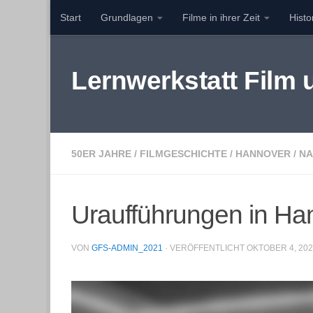
Start
Grundlagen
Filme in ihrer Zeit
Hist
Zum Inhalt springen
Lernwerkstatt Film
50ER JAHRE
/
FILMGESCHICHTE
/
HANNOVER
/
NA
Uraufführungen in Ha
VON
GFS-ADMIN_2021
· VERÖFFENTLICHT
OKTOBER 4, 20