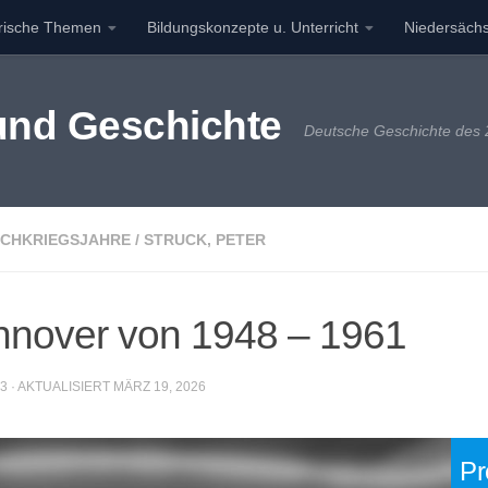
orische Themen
Bildungskonzepte u. Unterricht
Niedersächs
 und Geschichte
Deutsche Geschichte des 2
CHKRIEGSJAHRE
/
STRUCK, PETER
nnover von 1948 – 1961
23
· AKTUALISIERT
MÄRZ 19, 2026
Pr