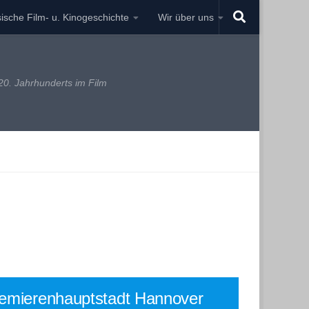
ische Film- u. Kinogeschichte
Wir über uns
0. Jahrhunderts im Film
emierenhauptstadt Hannover