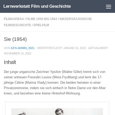
Lernwerkstatt Film und Geschichte
Zum Inhalt springen
FILMAUFBAU
/
FILME 1950 BIS 1962
/
NIEDERSÄCHSISCHE
FILMGESCHICHTE
/
SPIELFILM
Sie (1954)
VON
GFS-ADMIN_2021
· VERÖFFENTLICHT
JANUAR 15, 2022
· AKTUALISIERT
NOVEMBER 14, 2022
Inhalt
Der junge ungarische Zeichner Ypsilon (Walter Giller) trennt sich von
seiner untreuen Freundin Louise (Wera Frydtberg) und lernt die 17-
jährige Céline (Marina Vlady) kennen. Die beiden heiraten in einer
Privatzeremonie, indem sie sich einfach in Notre Dame vor den Altar
knien, und beziehen eine kleine Hinterhof-Wohnung.