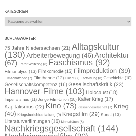
KATEGORIEN
Kategorien
SCHLAGWÖRTER
Alltagskultur
75 Jahre Niedersachsen
(21)
(130)
Architektur
Arbeiterbewegung
(46)
Faschismus
(92)
(67)
Erster Weltkrieg
(8)
Filmproduktion
(39)
Filmkomödie
(15)
Filmanalyse
(13)
Filmtheorie
(12)
Geschichte
(10)
Filmschaffende
(7)
Flucht
(7)
Fortbildung
(8)
Gesellschaftskritik
(23)
Gesellschaftskompetenz
(16)
Hannover-Filme
(103)
Holocaust
(18)
Kalter Krieg
(17)
Imperialismus
(11)
Junge Film-Union
(10)
Kino
(73)
Krieg
Kapitalismus
(22)
Klassengesellschaft
(7)
(40)
Kriegsfilm
(29)
Kunst
(13)
Kriegsberichterstattung
(9)
Literaturverfilmungen
(16)
Mentalitäten
(8)
Nachkriegsgesellschaft
(144)