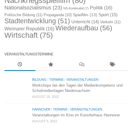
Nachkriegsspielfilm
(80)
Nationalsozialismus
(23)
Politik
(16)
NS-Kontinuität
(7)
Sport
(15)
Spielfilm
(13)
Politische Bildung
(11)
Propaganda
(10)
Stadtentwicklung
(51)
Unterricht
(14)
Verkehr
(11)
Wiederaufbau
(56)
Weimarer Republik
(16)
Wirtschaft
(75)
VERANSTALTUNGSTERMINE
BILDUNG
/
TERMINE
/
VERANSTALTUNGEN
Workshops bei den Tagen der Medienkompetenz und
Schulmedientagen Niedersachsen
AUGUST 25, 2022
HANNOVER
/
TERMINE
/
VERANSTALTUNGEN
Veranstaltungen im Kino im Künstlerhaus Hannover
AUGUST 5, 2022