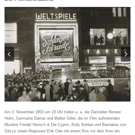
Am 3. November 1953 um 18 Uhr trafen u. a. die Darsteller Renate
Holm, Germaine Damar und Walter Giller, die im Film auftretenden
Musiker Friedel Hensch & Die Cypris, Bully Buhlan und Barnabas von
Géczy sowie Regisseur Erik Ode mit einem Bus vor dem Kino ein.