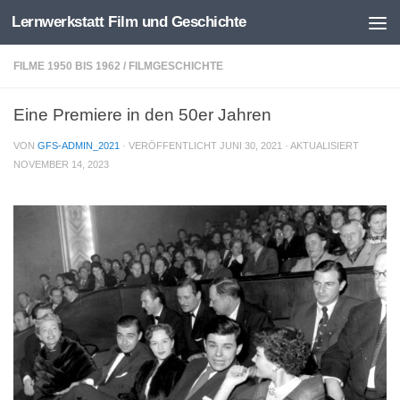
Lernwerkstatt Film und Geschichte
Zum Inhalt springen
FILME 1950 BIS 1962
/
FILMGESCHICHTE
Eine Premiere in den 50er Jahren
VON
GFS-ADMIN_2021
· VERÖFFENTLICHT
JUNI 30, 2021
· AKTUALISIERT
NOVEMBER 14, 2023