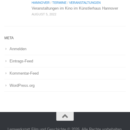
HANNOVER
/
TERMINE
/
VERANSTALTUNGEN
Veranstaltungen im Kino im Künstlerhaus Hannover
AUGUST 5, 2022
META
Anmelden
Eintrags-Feed
Kommentar-Feed
WordPress.org
Lernwerkstatt Film und Geschichte © 2026. Alle Rechte vorbehalten.