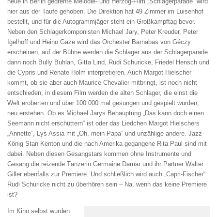
neue in Berlin gedrehte Melodie- und Herzog-Film „Schlagerparade“ wird
hier aus der Taufe gehoben. Die Direktion hat 49 Zimmer im Luisenhof
bestellt, und für die Autogrammjäger steht ein Großkampftag bevor.
Neben den Schlagerkomponisten Michael Jary, Peter Kreuder, Peter
Igelhoff und Heino Gaze wird das Orchester Barnabas von Géczy
erscheinen, auf der Bühne werden die Schlager aus der Schlagerparade
dann noch Bully Buhlan, Gitta Lind, Rudi Schuricke, Friedel Hensch und
die Cypris und Renate Holm interpretieren. Auch Margot Hielscher
kommt, ob sie aber auch Maurice Chevalier mitbringt, ist noch nicht
entschieden, in diesem Film werden die alten Schlager, die einst die
Welt eroberten und über 100.000 mal gesungen und gespielt wurden,
neu erstehen. Ob es Michael Jarys Behauptung „Das kann doch einen
Seemann nicht erschüttern“ ist oder das Liedchen Margot Hielschers
„Annette“, Lys Assia mit „Oh, mein Papa“ und unzählige andere. Jazz-
König Stan Kenton und die nach Amerika gegangene Rita Paul sind mit
dabei. Neben diesen Gesangstars kommen ohne Instrumente und
Gesang die reizende Tänzerin Germaine Damar und ihr Partner Walter
Giller ebenfalls zur Premiere. Und schließlich wird auch „Capri-Fischer“
Rudi Schuricke nicht zu überhören sein – Na, wenn das keine Premiere
ist?
Im Kino selbst wurden