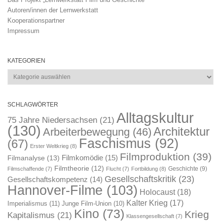
Autoren/innen der Lernwerkstatt
Kooperationspartner
Impressum
KATEGORIEN
Kategorien
SCHLAGWÖRTER
Alltagskultur
75 Jahre Niedersachsen
(21)
(130)
Architektur
Arbeiterbewegung
(46)
Faschismus
(92)
(67)
Erster Weltkrieg
(8)
Filmproduktion
(39)
Filmkomödie
(15)
Filmanalyse
(13)
Filmtheorie
(12)
Geschichte
(9)
Filmschaffende
(7)
Flucht
(7)
Fortbildung
(8)
Gesellschaftskritik
(23)
Gesellschaftskompetenz
(14)
Hannover-Filme
(103)
Holocaust
(18)
Kalter Krieg
(17)
Imperialismus
(11)
Junge Film-Union
(10)
Kino
(73)
Krieg
Kapitalismus
(21)
Klassengesellschaft
(7)