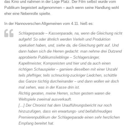
das Kino und nahmen in der Loge Platz. Der Film selbst wurde vom
Publikum begeistert aufgenommen – auch wenn seine Handlung wohl
eher eine Nebenrolle spielte.
In der Hannoverschen Allgemeinen vom 4.11. hieß es:
Schlagerparade – Kassenparade, na, wenn die Gleichung nicht
aufgeht! So oder ähnlich werden Verleih und Produktion
spekuliert haben, und, siehe da, die Gleichung geht auf. Und
dann haben sich die Herren gedacht: man nehme drei Dutzend
approbierte Publikumslieblinge – Schlagersänger,
Kapellmeister, Komponisten und hier und da auch einen
richtigen Schauspieler – garniere dieselben mit einer Unzahl
teils pfeffriger, teils schnuckrig-zuckriger Liedchen, schüttle
das Ganze tüchtig durcheinander – und dann wollen wir doch
mal sehen, was in der Kasse drin ist.
Richtig geraten, meine Herren, schon gestern waren die
Weltspiele zweimal ausverkauft.
[…] Der Chronist hat dem Uraufführungsbericht nur noch
hinzuzufügen, dass ein erwartungs- und beifallsfreudiges
Premierenpublikum der Schlagerparade einen sehr herzlichen
Empfang bereitet hat.