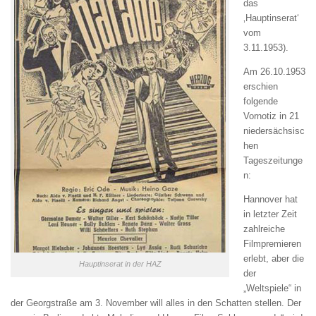
das
‚Hauptinserat‘
vom
3.11.1953).
Am 26.10.1953
erschien
folgende
Vornotiz in 21
niedersächsisc
hen
Tageszeitunge
n:
Hannover hat
in letzter Zeit
zahlreiche
Filmpremieren
erlebt, aber die
Hauptinserat in der HAZ
der
„Weltspiele“ in
der Georgstraße am 3. November will alles in den Schatten stellen. Der