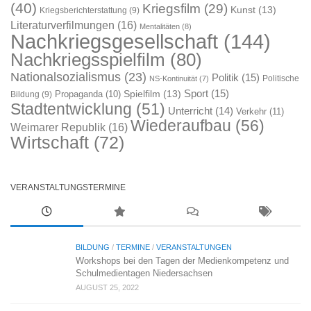
(40)
Kriegsfilm
(29)
Kunst
(13)
Kriegsberichterstattung
(9)
Literaturverfilmungen
(16)
Mentalitäten
(8)
Nachkriegsgesellschaft
(144)
Nachkriegsspielfilm
(80)
Nationalsozialismus
(23)
Politik
(15)
Politische
NS-Kontinuität
(7)
Sport
(15)
Spielfilm
(13)
Propaganda
(10)
Bildung
(9)
Stadtentwicklung
(51)
Unterricht
(14)
Verkehr
(11)
Wiederaufbau
(56)
Weimarer Republik
(16)
Wirtschaft
(72)
VERANSTALTUNGSTERMINE
BILDUNG
/
TERMINE
/
VERANSTALTUNGEN
Workshops bei den Tagen der Medienkompetenz und
Schulmedientagen Niedersachsen
AUGUST 25, 2022