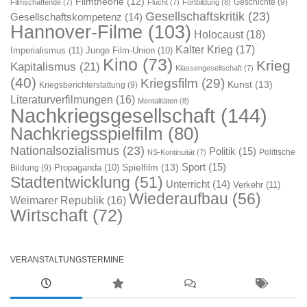
Filmtheorie
(12)
Geschichte
(9)
Filmschaffende
(7)
Flucht
(7)
Fortbildung
(8)
Gesellschaftskritik
(23)
Gesellschaftskompetenz
(14)
Hannover-Filme
(103)
Holocaust
(18)
Kalter Krieg
(17)
Imperialismus
(11)
Junge Film-Union
(10)
Kino
(73)
Krieg
Kapitalismus
(21)
Klassengesellschaft
(7)
(40)
Kriegsfilm
(29)
Kunst
(13)
Kriegsberichterstattung
(9)
Literaturverfilmungen
(16)
Mentalitäten
(8)
Nachkriegsgesellschaft
(144)
Nachkriegsspielfilm
(80)
Nationalsozialismus
(23)
Politik
(15)
Politische
NS-Kontinuität
(7)
Sport
(15)
Spielfilm
(13)
Propaganda
(10)
Bildung
(9)
Stadtentwicklung
(51)
Unterricht
(14)
Verkehr
(11)
Wiederaufbau
(56)
Weimarer Republik
(16)
Wirtschaft
(72)
VERANSTALTUNGSTERMINE