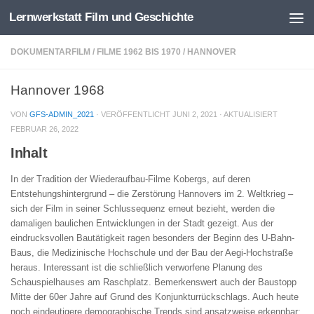
Lernwerkstatt Film und Geschichte
Zum Inhalt springen
DOKUMENTARFILM
/
FILME 1962 BIS 1970
/
HANNOVER
Hannover 1968
VON
GFS-ADMIN_2021
· VERÖFFENTLICHT
JUNI 2, 2021
· AKTUALISIERT
FEBRUAR 26, 2022
Inhalt
In der Tradition der Wiederaufbau-Filme Kobergs, auf deren
Entstehungshintergrund – die Zerstörung Hannovers im 2. Weltkrieg –
sich der Film in seiner Schlussequenz erneut bezieht, werden die
damaligen baulichen Entwicklungen in der Stadt gezeigt. Aus der
eindrucksvollen Bautätigkeit ragen besonders der Beginn des U-Bahn-
Baus, die Medizinische Hochschule und der Bau der Aegi-Hochstraße
heraus. Interessant ist die schließlich verworfene Planung des
Schauspielhauses am Raschplatz. Bemerkenswert auch der Baustopp
Mitte der 60er Jahre auf Grund des Konjunkturrückschlags. Auch heute
noch eindeutigere demographische Trends sind ansatzweise erkennbar: