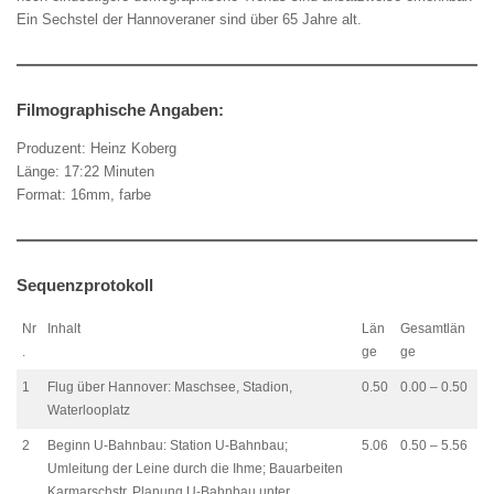
Ein Sechstel der Hannoveraner sind über 65 Jahre alt.
Filmographische Angaben:
Produzent: Heinz Koberg
Länge: 17:22 Minuten
Format: 16mm, farbe
Sequenzprotokoll
Nr
Inhalt
Län
Gesamtlän
.
ge
ge
1
Flug über Hannover: Maschsee, Stadion,
0.50
0.00 – 0.50
Waterlooplatz
2
Beginn U-Bahnbau: Station U-Bahnbau;
5.06
0.50 – 5.56
Umleitung der Leine durch die Ihme; Bauarbeiten
Karmarschstr. Planung U-Bahnbau unter