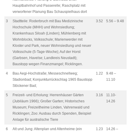
Hauptbahnhof und Passerelle; Raschplatz mit
verworfener Planung Bau Schauspielhaus dort
3
Stadtteile: Roderbruch mit Bau Medizinische
3.52
5.56 – 9.48
Hochschule (MHH) und Wohnsiedlung;
Krankenhaus Siloah (Linden); Mühlenberg mit
Wohnblocks, Volksschule; Marienwerder mit
Kloster und Park, neuer Wohnsiedlung und neuer
Volksschule (5-Tage-Woche); Auf der Horst
(Garbsen, Havelse; Landkreis Neustadt);
Baustopp wegen Finanzmangel; Ricklingen.
4
Bau Aegi-Hochstraße; Messeschnellweg;
1.22
9.48 –
Stadionbad; Konjunkturrückschlag 1965 Baustopp
11.10
Stöckener Bad;
5
Freizeit- und Erholung: Herrenhäuser Gärten
3.16
11.10-
(Jubiläum 1966); Großer Garten; Historisches
14.26
Museum; Freizeitheime Linden, Vahrenwald und
Ricklingen; Zoo: Ausbau durch Spenden, Beispiel
Anlage für australische Tiere
6
Alt und Jung: Altenplan und Altenheime (ein
1.23
14.26 –