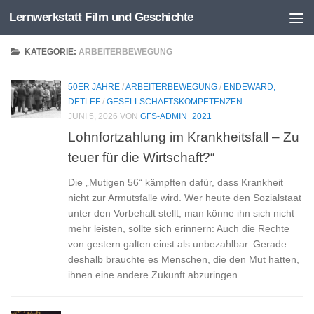
Lernwerkstatt Film und Geschichte
Zum Inhalt springen
KATEGORIE:
ARBEITERBEWEGUNG
50ER JAHRE
/
ARBEITERBEWEGUNG
/
ENDEWARD,
DETLEF
/
GESELLSCHAFTSKOMPETENZEN
JUNI 5, 2026
VON
GFS-ADMIN_2021
Lohnfortzahlung im Krankheitsfall – Zu
teuer für die Wirtschaft?“
Die „Mutigen 56“ kämpften dafür, dass Krankheit
nicht zur Armutsfalle wird. Wer heute den Sozialstaat
unter den Vorbehalt stellt, man könne ihn sich nicht
mehr leisten, sollte sich erinnern: Auch die Rechte
von gestern galten einst als unbezahlbar. Gerade
deshalb brauchte es Menschen, die den Mut hatten,
ihnen eine andere Zukunft abzuringen.