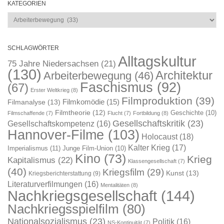
KATEGORIEN
Kategorien
SCHLAGWÖRTER
Alltagskultur
75 Jahre Niedersachsen
(21)
(130)
Architektur
Arbeiterbewegung
(46)
Faschismus
(92)
(67)
Erster Weltkrieg
(8)
Filmproduktion
(39)
Filmkomödie
(15)
Filmanalyse
(13)
Filmtheorie
(12)
Geschichte
(10)
Filmschaffende
(7)
Flucht
(7)
Fortbildung
(8)
Gesellschaftskritik
(23)
Gesellschaftskompetenz
(16)
Hannover-Filme
(103)
Holocaust
(18)
Kalter Krieg
(17)
Imperialismus
(11)
Junge Film-Union
(10)
Kino
(73)
Krieg
Kapitalismus
(22)
Klassengesellschaft
(7)
(40)
Kriegsfilm
(29)
Kunst
(13)
Kriegsberichterstattung
(9)
Literaturverfilmungen
(16)
Mentalitäten
(8)
Nachkriegsgesellschaft
(144)
Nachkriegsspielfilm
(80)
Nationalsozialismus
(23)
Politik
(16)
NS-Kontinuität
(7)