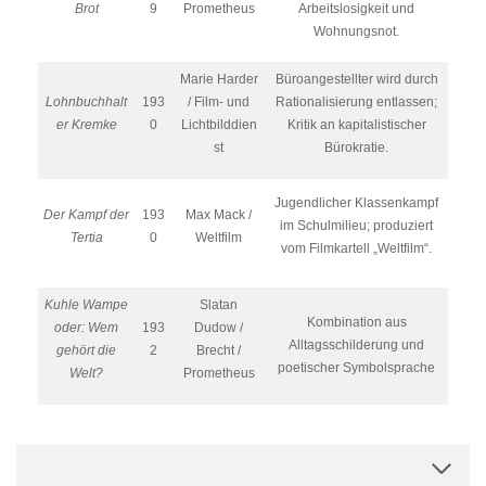
Brot
9
Prometheus
Arbeitslosigkeit und
Wohnungsnot.
Marie Harder
Büroangestellter wird durch
Lohnbuchhalt
193
/ Film- und
Rationalisierung entlassen;
er Kremke
0
Lichtbilddien
Kritik an kapitalistischer
st
Bürokratie.
Jugendlicher Klassenkampf
Der Kampf der
193
Max Mack /
im Schulmilieu; produziert
Tertia
0
Weltfilm
vom Filmkartell „Weltfilm“.
Kuhle Wampe
Slatan
Kombination aus
oder: Wem
193
Dudow /
Alltagsschilderung und
gehört die
2
Brecht /
poetischer Symbolsprache
Welt?
Prometheus