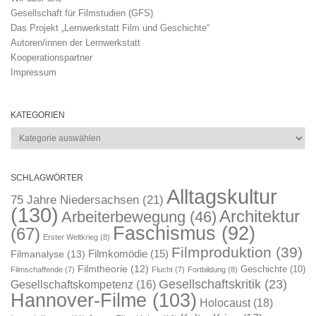
Gesellschaft für Filmstudien (GFS)
Das Projekt „Lernwerkstatt Film und Geschichte“
Autoren/innen der Lernwerkstatt
Kooperationspartner
Impressum
KATEGORIEN
Kategorien
SCHLAGWÖRTER
Alltagskultur
75 Jahre Niedersachsen
(21)
(130)
Architektur
Arbeiterbewegung
(46)
Faschismus
(92)
(67)
Erster Weltkrieg
(8)
Filmproduktion
(39)
Filmkomödie
(15)
Filmanalyse
(13)
Filmtheorie
(12)
Geschichte
(10)
Filmschaffende
(7)
Flucht
(7)
Fortbildung
(8)
Gesellschaftskritik
(23)
Gesellschaftskompetenz
(16)
Hannover-Filme
(103)
Holocaust
(18)