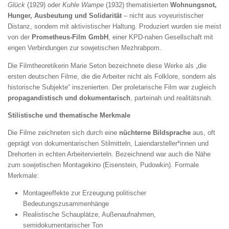
Glück
(1929) oder
Kuhle Wampe
(1932) thematisierten
Wohnungsnot,
Hunger, Ausbeutung und Solidarität
– nicht aus voyeuristischer
Distanz, sondern mit aktivistischer Haltung. Produziert wurden sie meist
von der
Prometheus-Film GmbH
, einer KPD-nahen Gesellschaft mit
engen Verbindungen zur sowjetischen Mezhrabpom.
Die Filmtheoretikerin Marie Seton bezeichnete diese Werke als „die
ersten deutschen Filme, die die Arbeiter nicht als Folklore, sondern als
historische Subjekte“ inszenierten. Der proletarische Film war zugleich
propagandistisch und dokumentarisch
, parteinah und realitätsnah.
Stilistische und thematische Merkmale
Die Filme zeichneten sich durch eine
nüchterne Bildsprache
aus, oft
geprägt von dokumentarischen Stilmitteln, Laiendarsteller*innen und
Drehorten in echten Arbeitervierteln. Bezeichnend war auch die Nähe
zum sowjetischen Montagekino (Eisenstein, Pudowkin). Formale
Merkmale:
Montageeffekte zur Erzeugung politischer
Bedeutungszusammenhänge
Realistische Schauplätze, Außenaufnahmen,
semidokumentarischer Ton