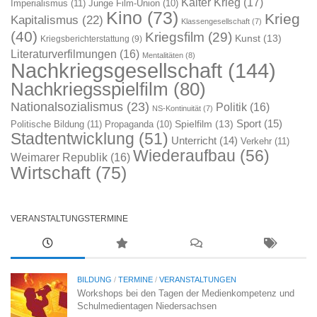
Kalter Krieg
(17)
Imperialismus
(11)
Junge Film-Union
(10)
Kino
(73)
Krieg
Kapitalismus
(22)
Klassengesellschaft
(7)
(40)
Kriegsfilm
(29)
Kunst
(13)
Kriegsberichterstattung
(9)
Literaturverfilmungen
(16)
Mentalitäten
(8)
Nachkriegsgesellschaft
(144)
Nachkriegsspielfilm
(80)
Nationalsozialismus
(23)
Politik
(16)
NS-Kontinuität
(7)
Sport
(15)
Spielfilm
(13)
Politische Bildung
(11)
Propaganda
(10)
Stadtentwicklung
(51)
Unterricht
(14)
Verkehr
(11)
Wiederaufbau
(56)
Weimarer Republik
(16)
Wirtschaft
(75)
VERANSTALTUNGSTERMINE
BILDUNG
/
TERMINE
/
VERANSTALTUNGEN
Workshops bei den Tagen der Medienkompetenz und
Schulmedientagen Niedersachsen