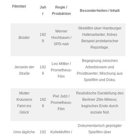
Filmtitel
Jah
Regie /
Besonderheiten / Inhalt
r
Produktion
Streikfilm über Hamburger
Werner
192
Hafenarbeiter; frühes
Brüder
Hochbaum /
9
Beispiel proletarischer
SPD-nah
Reportage.
Begegnung zwischen
Leo Mittler /
Jenseits der
192
Arbeitslosem und
Prometheus-
Straße
9
Prostituierter; Mischung aus
Film
Spielfilm und Doku.
Mutter
Realistische Darstellung des
Piel Jutzi /
Krausens
192
Berliner Zille-Milieus;
Prometheus-
Fahrt ins
9
tragisches Ende durch
Film
Glück
soziale Not.
Dokumentarisch geprägter
Ums tägliche
192
Kollektivfilm /
Spielfilm über