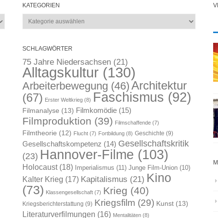
KATEGORIEN
V
Kategorien
SCHLAGWÖRTER
75 Jahre Niedersachsen
(21)
Alltagskultur
(130)
Architektur
Arbeiterbewegung
(46)
Faschismus
(92)
(67)
Erster Weltkrieg
(8)
Filmkomödie
(15)
Filmanalyse
(13)
Filmproduktion
(39)
Filmschaffende
(7)
Filmtheorie
(12)
Geschichte
(9)
Flucht
(7)
Fortbildung
(8)
Gesellschaftskritik
Gesellschaftskompetenz
(14)
Hannover-Filme
(103)
(23)
M
Holocaust
(18)
Imperialismus
(11)
Junge Film-Union
(10)
Kino
Kapitalismus
(21)
Kalter Krieg
(17)
(73)
Krieg
(40)
Klassengesellschaft
(7)
Kriegsfilm
(29)
Kunst
(13)
Kriegsberichterstattung
(9)
Literaturverfilmungen
(16)
Mentalitäten
(8)