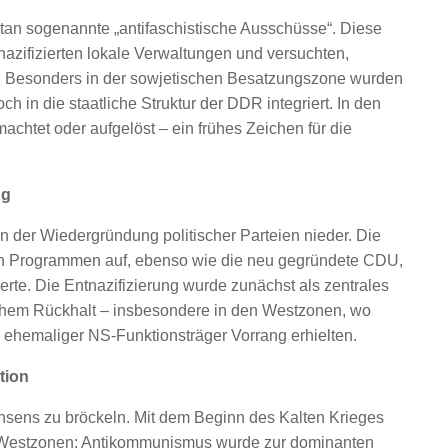
tan sogenannte „antifaschistische Ausschüsse“. Diese
azifizierten lokale Verwaltungen und versuchten,
. Besonders in der sowjetischen Besatzungszone wurden
h in die staatliche Struktur der DDR integriert. In den
chtet oder aufgelöst – ein frühes Zeichen für die
ng
n der Wiedergründung politischer Parteien nieder. Die
hen Programmen auf, ebenso wie die neu gegründete CDU,
onierte. Die Entnazifizierung wurde zunächst als zentrales
ischem Rückhalt – insbesondere in den Westzonen, wo
n ehemaliger NS-Funktionsträger Vorrang erhielten.
tion
onsens zu bröckeln. Mit dem Beginn des Kalten Krieges
en Westzonen: Antikommunismus wurde zur dominanten