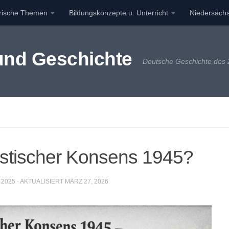
orische Themen
Bildungskonzepte u. Unterricht
Niedersächs
 und Geschichte
Deutsche Geschichte des 2
istischer Konsens 1945?
 2025
· AKTUALISIERT
MÄRZ 27, 2026