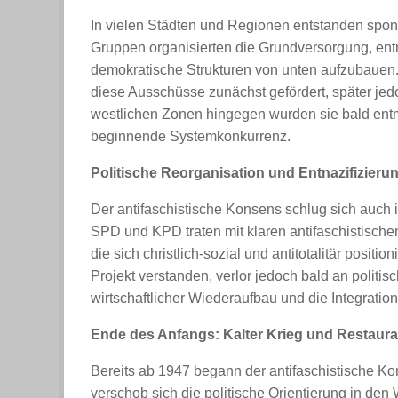
In vielen Städten und Regionen entstanden spon
Gruppen organisierten die Grundversorgung, entn
demokratische Strukturen von unten aufzubauen
diese Ausschüsse zunächst gefördert, später jedoc
westlichen Zonen hingegen wurden sie bald entma
beginnende Systemkonkurrenz.
Politische Reorganisation und Entnazifizieru
Der antifaschistische Konsens schlug sich auch i
SPD und KPD traten mit klaren antifaschistisc
die sich christlich-sozial und antitotalitär positi
Projekt verstanden, verlor jedoch bald an polit
wirtschaftlicher Wiederaufbau und die Integratio
Ende des Anfangs: Kalter Krieg und Restaura
Bereits ab 1947 begann der antifaschistische K
verschob sich die politische Orientierung in d