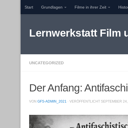
Start
Grundlagen
Filme in ihrer Zeit
Hist
Zum Inhalt springen
Lernwerkstatt Film
UNCATEGORIZED
Der Anfang: Antifasch
VON
GFS-ADMIN_2021
· VERÖFFENTLICHT
SEPTEMBER 24,