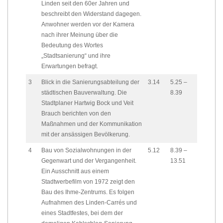
Linden seit den 60er Jahren und
beschreibt den Widerstand dagegen.
Anwohner werden vor der Kamera
nach ihrer Meinung über die
Bedeutung des Wortes
„Stadtsanierung“ und ihre
Erwartungen befragt.
3
Blick in die Sanierungsabteilung der
3.14
5.25 –
städtischen Bauverwaltung. Die
8.39
Stadtplaner Hartwig Bock und Veit
Brauch berichten von den
Maßnahmen und der Kommunikation
mit der ansässigen Bevölkerung.
4
Bau von Sozialwohnungen in der
5.12
8.39 –
Gegenwart und der Vergangenheit.
13.51
Ein Ausschnitt aus einem
Stadtwerbefilm von 1972 zeigt den
Bau des Ihme-Zentrums. Es folgen
Aufnahmen des Linden-Carrés und
eines Stadtfestes, bei dem der