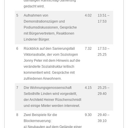
damaligen Kahlschlag-Sanierung
gedacht wird.
5
Aufnahmen von
4.02
13.51 –
Demonstrationszügen und
17.53
Podiumsdiskussionen, Gespräche
mit Bürgervertretern, Reaktionen
Lindener Bürger.
6
Rückblick auf den Sanierungsfall
7.32
17.53 –
Viktoriastraße, der vom Soziologen
25.25
Jonny Peter mit dem Hinweis auf die
veränderte Sozialstruktur kritisch
kommentiert wird. Gespräche mit
zufriedenen Anwohnern.
7
Die Wohnungsgenossenschaft
4.15
25.25 –
Selbsthilfe Linden wird vorgestellt,
29.40
der Architekt Heiner Rüschenschmidt
und einige Mieter werden interviewt.
8
Zwei Beispiele für die
9.30
29.40 –
Blockerneuerung:
39.10
a) Neubauten auf dem Gelände einer