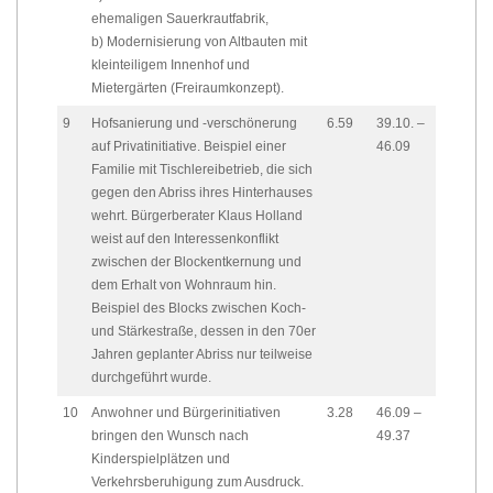
ehemaligen Sauerkrautfabrik,
b) Modernisierung von Altbauten mit
kleinteiligem Innenhof und
Mietergärten (Freiraumkonzept).
9
Hofsanierung und -verschönerung
6.59
39.10. –
auf Privatinitiative. Beispiel einer
46.09
Familie mit Tischlereibetrieb, die sich
gegen den Abriss ihres Hinterhauses
wehrt. Bürgerberater Klaus Holland
weist auf den Interessenkonflikt
zwischen der Blockentkernung und
dem Erhalt von Wohnraum hin.
Beispiel des Blocks zwischen Koch-
und Stärkestraße, dessen in den 70er
Jahren geplanter Abriss nur teilweise
durchgeführt wurde.
10
Anwohner und Bürgerinitiativen
3.28
46.09 –
bringen den Wunsch nach
49.37
Kinderspielplätzen und
Verkehrsberuhigung zum Ausdruck.