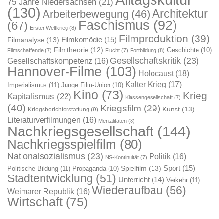
75 Jahre Niedersachsen
(21)
(130)
Architektur
Arbeiterbewegung
(46)
Faschismus
(92)
(67)
Erster Weltkrieg
(8)
Filmproduktion
(39)
Filmkomödie
(15)
Filmanalyse
(13)
Filmtheorie
(12)
Geschichte
(10)
Filmschaffende
(7)
Flucht
(7)
Fortbildung
(8)
Gesellschaftskritik
(23)
Gesellschaftskompetenz
(16)
Hannover-Filme
(103)
Holocaust
(18)
Kalter Krieg
(17)
Imperialismus
(11)
Junge Film-Union
(10)
Kino
(73)
Krieg
Kapitalismus
(22)
Klassengesellschaft
(7)
(40)
Kriegsfilm
(29)
Kunst
(13)
Kriegsberichterstattung
(9)
Literaturverfilmungen
(16)
Mentalitäten
(8)
Nachkriegsgesellschaft
(144)
Nachkriegsspielfilm
(80)
Nationalsozialismus
(23)
Politik
(16)
NS-Kontinuität
(7)
Sport
(15)
Spielfilm
(13)
Politische Bildung
(11)
Propaganda
(10)
Stadtentwicklung
(51)
Unterricht
(14)
Verkehr
(11)
Wiederaufbau
(56)
Weimarer Republik
(16)
Wirtschaft
(75)