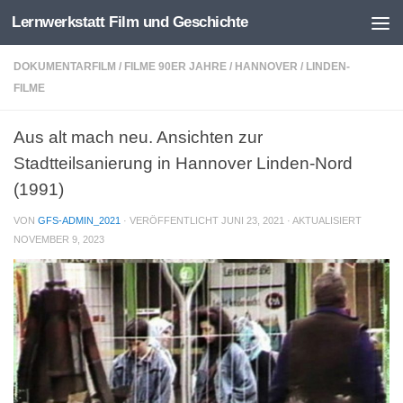
Lernwerkstatt Film und Geschichte
Zum Inhalt springen
DOKUMENTARFILM
/
FILME 90ER JAHRE
/
HANNOVER
/
LINDEN-
FILME
Aus alt mach neu. Ansichten zur
Stadtteilsanierung in Hannover Linden-Nord
(1991)
VON
GFS-ADMIN_2021
· VERÖFFENTLICHT
JUNI 23, 2021
· AKTUALISIERT
NOVEMBER 9, 2023