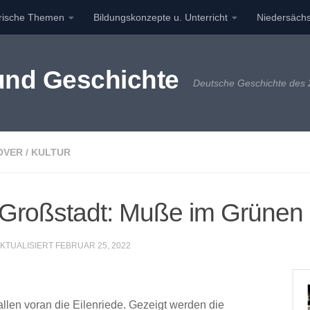
orische Themen
Bildungskonzepte u. Unterricht
Niedersächs
 und Geschichte
Deutsche Geschichte des 2
OVER
/
KULTUR
Großstadt: Muße im Grünen 
AKTUALISIERT
FEBRUAR 25, 2022
llen voran die Eilenriede. Gezeigt werden die