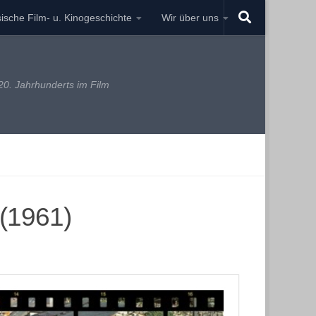
ische Film- u. Kinogeschichte
Wir über uns
0. Jahrhunderts im Film
(1961)