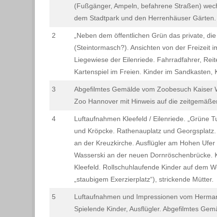
(Fußgänger, Ampeln, befahrene Straßen) wechs
dem Stadtpark und den Herrenhäuser Gärten.
2
„Neben dem öffentlichen Grün das private, die
(Steintormasch?). Ansichten von der Freizeit i
Liegewiese der Eilenriede. Fahrradfahrer, Reit
Kartenspiel im Freien. Kinder im Sandkasten, 
3
Abgefilmtes Gemälde vom Zoobesuch Kaiser W
Zoo Hannover mit Hinweis auf die zeitgemäße
4
Luftaufnahmen Kleefeld / Eilenriede. „Grüne 
und Kröpcke. Rathenauplatz und Georgsplat
an der Kreuzkirche. Ausflügler am Hohen Ufer /
Wasserski an der neuen Dornröschenbrücke. Ki
Kleefeld. Rollschuhlaufende Kinder auf dem We
„staubigem Exerzierplatz“), strickende Mütter.
5
Luftaufnahmen und Impressionen vom Hermann
Spielende Kinder, Ausflügler. Abgefilmtes Gem