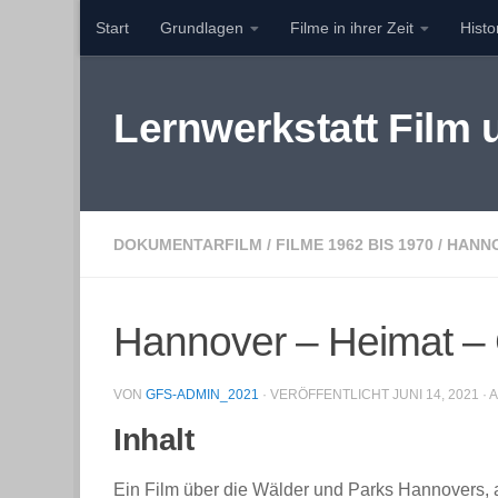
Start
Grundlagen
Filme in ihrer Zeit
Hist
Zum Inhalt springen
Lernwerkstatt Film
DOKUMENTARFILM
/
FILME 1962 BIS 1970
/
HANN
Hannover – Heimat – 
VON
GFS-ADMIN_2021
· VERÖFFENTLICHT
JUNI 14, 2021
· 
Inhalt
Ein Film über die Wälder und Parks Hannovers, a