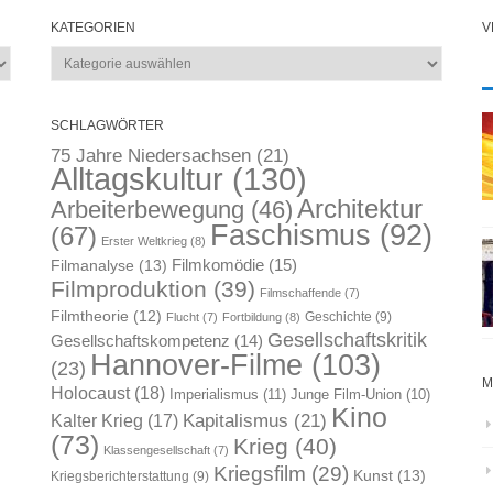
KATEGORIEN
V
Kategorien
SCHLAGWÖRTER
75 Jahre Niedersachsen
(21)
Alltagskultur
(130)
Architektur
Arbeiterbewegung
(46)
Faschismus
(92)
(67)
Erster Weltkrieg
(8)
Filmkomödie
(15)
Filmanalyse
(13)
Filmproduktion
(39)
Filmschaffende
(7)
Filmtheorie
(12)
Geschichte
(9)
Flucht
(7)
Fortbildung
(8)
Gesellschaftskritik
Gesellschaftskompetenz
(14)
Hannover-Filme
(103)
(23)
M
Holocaust
(18)
Imperialismus
(11)
Junge Film-Union
(10)
Kino
Kapitalismus
(21)
Kalter Krieg
(17)
(73)
Krieg
(40)
Klassengesellschaft
(7)
Kriegsfilm
(29)
Kunst
(13)
Kriegsberichterstattung
(9)