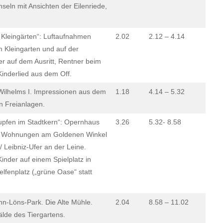
eln mit Ansichten der Eilenriede,
 Kleingärten“: Luftaufnahmen
2.02
2.12 – 4.14
m Kleingarten und auf der
er auf dem Ausritt, Rentner beim
Kinderlied aus dem Off.
ilhelms I. Impressionen aus dem
1.18
4.14 – 5.32
n Freianlagen.
Tupfen im Stadtkern“: Opernhaus
3.26
5.32- 8.58
z. Wohnungen am Goldenen Winkel
 Leibniz-Ufer an der Leine.
nder auf einem Spielplatz in
lfenplatz („grüne Oase“ statt
-Löns-Park. Die Alte Mühle.
2.04
8.58 – 11.02
älde des Tiergartens.