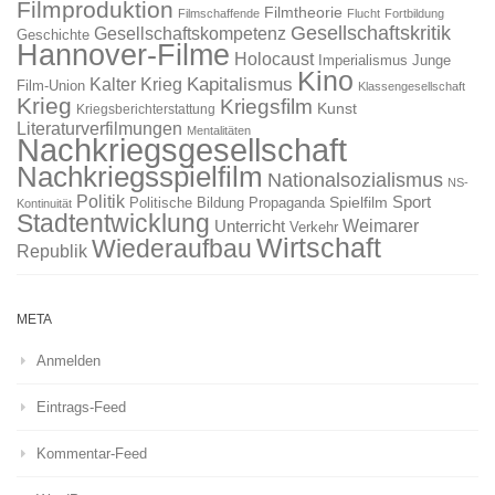
Filmproduktion
Filmtheorie
Filmschaffende
Flucht
Fortbildung
Gesellschaftskritik
Gesellschaftskompetenz
Geschichte
Hannover-Filme
Holocaust
Imperialismus
Junge
Kino
Kapitalismus
Kalter Krieg
Film-Union
Klassengesellschaft
Krieg
Kriegsfilm
Kunst
Kriegsberichterstattung
Literaturverfilmungen
Mentalitäten
Nachkriegsgesellschaft
Nachkriegsspielfilm
Nationalsozialismus
NS-
Politik
Sport
Spielfilm
Politische Bildung
Propaganda
Kontinuität
Stadtentwicklung
Weimarer
Unterricht
Verkehr
Wirtschaft
Wiederaufbau
Republik
META
Anmelden
Eintrags-Feed
Kommentar-Feed