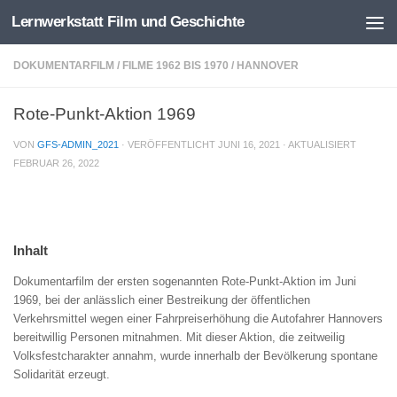
Lernwerkstatt Film und Geschichte
Zum Inhalt springen
DOKUMENTARFILM
/
FILME 1962 BIS 1970
/
HANNOVER
Rote-Punkt-Aktion 1969
VON
GFS-ADMIN_2021
· VERÖFFENTLICHT
JUNI 16, 2021
· AKTUALISIERT
FEBRUAR 26, 2022
Inhalt
Dokumentarfilm der ersten sogenannten Rote-Punkt-Aktion im Juni
1969, bei der anlässlich einer Bestreikung der öffentlichen
Verkehrsmittel wegen einer Fahrpreiserhöhung die Autofahrer Hannovers
bereitwillig Personen mitnahmen. Mit dieser Aktion, die zeitweilig
Volksfestcharakter annahm, wurde innerhalb der Bevölkerung spontane
Solidarität erzeugt.