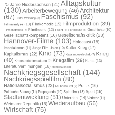
Alltagskultur
75 Jahre Niedersachsen
(21)
(130)
Architektur
Arbeiterbewegung
(46)
Faschismus
(92)
(67)
Erster Weltkrieg
(8)
Filmproduktion
(39)
Filmkomödie
(15)
Filmanalyse
(13)
Filmtheorie
(12)
Geschichte
(10)
Filmschaffende
(7)
Flucht
(7)
Fortbildung
(8)
Gesellschaftskritik
(23)
Gesellschaftskompetenz
(16)
Hannover-Filme
(103)
Holocaust
(18)
Kalter Krieg
(17)
Imperialismus
(11)
Junge Film-Union
(10)
Kino
(73)
Krieg
Kapitalismus
(22)
Klassengesellschaft
(7)
(40)
Kriegsfilm
(29)
Kunst
(13)
Kriegsberichterstattung
(9)
Literaturverfilmungen
(16)
Mentalitäten
(8)
Nachkriegsgesellschaft
(144)
Nachkriegsspielfilm
(80)
Nationalsozialismus
(23)
Politik
(16)
NS-Kontinuität
(7)
Sport
(15)
Spielfilm
(13)
Politische Bildung
(11)
Propaganda
(10)
Stadtentwicklung
(51)
Unterricht
(14)
Verkehr
(11)
Wiederaufbau
(56)
Weimarer Republik
(16)
Wirtschaft
(75)