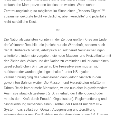
einfach den Marktprozessen überlassen werden. Wenn schon
58
Zerstreuungskultur, so möglichst im Sinne eines „Readers Digest“,
zusammengekürzte leicht verdauliche, aber ‚veredelte‘ und jedenfalls
nicht schädliche Kost.
***
Die Nationalsozialisten konnten in der Zeit der großen Krise am Ende
der Weimarer Republik, die ja nicht nur die Wirtschaft, sondern auch
den Kulturbereich betraf, erfolgreich an solcherart Verunsicherungen
anknüpfen, indem sie vorgaben, die neue Massen- und Freizeitkultur mit
den Zielen des Volkes und der Nation zu verbinden und ihr damit einen
gesellschaftlichen Sinn zu gehn. Die Freizeitvereine mußten sich
auflösen oder wurden „gleichgeschaltet“. unter NS loyaler
vereinsführung ging das Vereinsleben dann jedoch vielfach in den
gewohnten Bahnen weiter. Die Massen- und Freizeitkulurr erfaßte im
Dritten Reich immer mehr Menschen, wurde nun aber in gravierendem
Ausmaße staatlich gesteuert (z.B. innerhalb der Hitler-Jugend oder
mittels der ,,Kraft durch Freude“- Organisation). Reglementierung und
Sinnzuweisung verbanden einen Großteil der Freizeit mit dem NS-
System, das selbst von Gewalt, Ausgrenzung und Zerstörung
gekennzeichnet war. Der Einbindung der Menschen in das NS-Systern