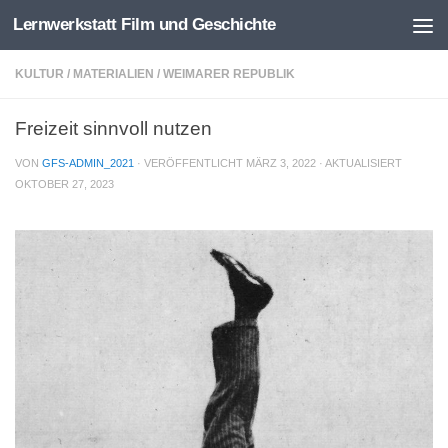
Lernwerkstatt Film und Geschichte
Zum Inhalt springen
KULTUR
/
MATERIALIEN
/
WEIMARER REPUBLIK
Freizeit sinnvoll nutzen
VON
GFS-ADMIN_2021
· VERÖFFENTLICHT
MÄRZ 3, 2022
· AKTUALISIERT
OKTOBER 27, 2023