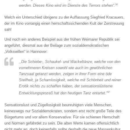
56
werden. Dieses Kino wird im Dienste des Terrors stehen“.
Welch ein Unterschied übrigens zu der Auffassung Siegfried Kracauers,
der im Kino vorrangig einen herrschaftssichernden Kult der Zerstreuung
sah!
Und noch ein anderes Beispiel aus der frühen Weimarer Republik sei
angeführt, diesmal aus der Beilage zum sozialdemokratischen
„Volkswillen“ in Hannover:
,,Die Schiebe-, Schaukel- und Wackeltänze, welche von den
vornehmeren Kreisen sowohl wie auch im gewöhnlichen
Tanzsaal getanzt werden, zeigen in ihrer Form eine öde
Steifheit, ja Schamlosigkeit, welche mit Schönheit und reiner
Erotik nichts zu schaffen haben, der sensationslüsterne
57
Entwicklungsprozeß hat den heutigen Tanz entartet.“
Sensationslust und Zügellosigkeit beunruhigten viele Menschen,
keineswegs nur Sozialdemokraten, sondem erst recht große Teile des
Bürgertums und vor allem Konservative. Für sie schienen Herrschaft
und Normen gefährdet zu sein. Die alten Werte kamen offensichtlich
nicht mehr an, doch keinesfalls sollte deshalb die neue Massenkultur