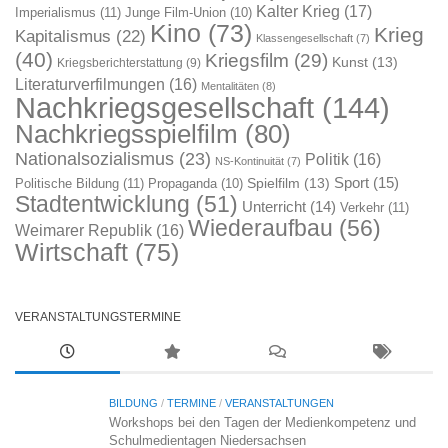
Kalter Krieg
(17)
Imperialismus
(11)
Junge Film-Union
(10)
Kino
(73)
Krieg
Kapitalismus
(22)
Klassengesellschaft
(7)
(40)
Kriegsfilm
(29)
Kunst
(13)
Kriegsberichterstattung
(9)
Literaturverfilmungen
(16)
Mentalitäten
(8)
Nachkriegsgesellschaft
(144)
Nachkriegsspielfilm
(80)
Nationalsozialismus
(23)
Politik
(16)
NS-Kontinuität
(7)
Sport
(15)
Spielfilm
(13)
Politische Bildung
(11)
Propaganda
(10)
Stadtentwicklung
(51)
Unterricht
(14)
Verkehr
(11)
Wiederaufbau
(56)
Weimarer Republik
(16)
Wirtschaft
(75)
VERANSTALTUNGSTERMINE
BILDUNG
/
TERMINE
/
VERANSTALTUNGEN
Workshops bei den Tagen der Medienkompetenz und
Schulmedientagen Niedersachsen