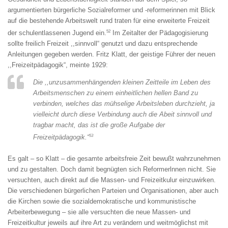
argumentierten bürgerliche Sozialreformer und -reformerinnen mit Blick
auf die bestehende Arbeitswelt rund traten für eine erweiterte Freizeit
52
der schulentlassenen Jugend ein.
Im Zeitalter der Pädagogisierung
sollte freilich Freizeit ,,sinnvoll“ genutzt und dazu entsprechende
Anleitungen gegeben werden. Fritz Klatt, der geistige Führer der neuen
,,Freizeitpädagogik“, meinte 1929:
Die ,,unzusammenhängenden kleinen Zeitteile im Leben des
Arbeitsmenschen zu einem einheitlichen hellen Band zu
verbinden, welches das mühselige Arbeitsleben durchzieht, ja
vielleicht durch diese Verbindung auch die Abeit sinnvoll und
tragbar macht, das ist die große Aufgabe der
53
Freizeitpädagogik.“
Es galt – so Klatt – die gesamte arbeitsfreie Zeit bewußt wahrzunehmen
und zu gestalten. Doch damit begnügten sich Reformerlnnen nicht. Sie
versuchten, auch direkt auf die Massen- und Freizeitkulur einzuwirken.
Die verschiedenen bürgerlichen Parteien und Organisationen, aber auch
die Kirchen sowie die sozialdemokratische und kommunistische
Arbeiterbewegung – sie alle versuchten die neue Massen- und
Freizeitkultur jeweils auf ihre Art zu verändern und weitmöglichst mit