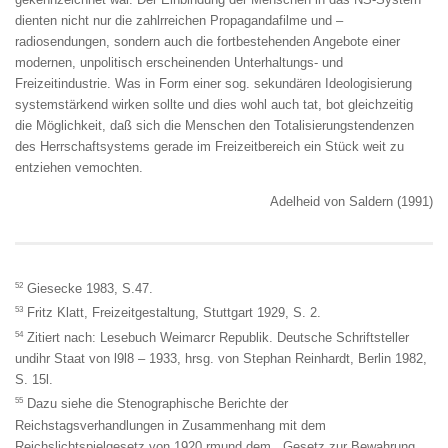
dienten nicht nur die zahlrreichen Propagandafilme und –
radiosendungen, sondern auch die fortbestehenden Angebote einer
modernen, unpolitisch erscheinenden Unterhaltungs- und
Freizeitindustrie. Was in Form einer sog. sekundären Ideologisierung
systemstärkend wirken sollte und dies wohl auch tat, bot gleichzeitig
die Möglichkeit, daß sich die Menschen den Totalisierungstendenzen
des Herrschaftsystems gerade im Freizeitbereich ein Stück weit zu
entziehen vemochten.
Adelheid von Saldern (1991)
52
Giesecke 1983, S.47.
53
Fritz Klatt, Freizeitgestaltung, Stuttgart 1929, S. 2.
54
Zitiert nach: Lesebuch Weimarcr Republik. Deutsche Schriftsteller
undihr Staat von l9l8 – 1933, hrsg. von Stephan Reinhardt, Berlin 1982,
S. 15l.
55
Dazu siehe die Stenographische Berichte der
Reichstagsverhandlungen in Zusammenhang mit dem
Reichslichtspielgesetz von 1920 rmund dem ,,Gesetz zur Bewahrung