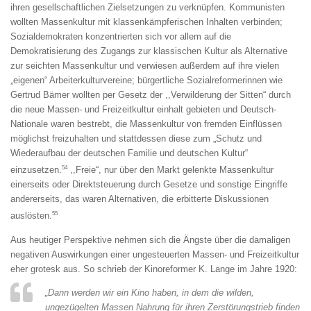
ihren gesellschaftlichen Zielsetzungen zu verknüpfen. Kommunisten
wollten Massenkultur mit klassenkämpferischen Inhalten verbinden;
Sozialdemokraten konzentrierten sich vor allem auf die
Demokratisierung des Zugangs zur klassischen Kultur als Alternative
zur seichten Massenkultur und verwiesen außerdem auf ihre vielen
„eigenen“ Arbeiterkulturvereine; bürgertliche Sozialreformerinnen wie
Gertrud Bämer wollten per Gesetz der ,,Verwilderung der Sitten“ durch
die neue Massen- und Freizeitkultur einhalt gebieten und Deutsch-
Nationale waren bestrebt, die Massenkultur von fremden Einflüssen
möglichst freizuhalten und stattdessen diese zum „Schutz und
Wiederaufbau der deutschen Familie und deutschen Kultur“
54
einzusetzen.
,,Freie“, nur über den Markt gelenkte Massenkultur
einerseits oder Direktsteuerung durch Gesetze und sonstige Eingriffe
andererseits, das waren Alternativen, die erbitterte Diskussionen
55
auslösten.
Aus heutiger Perspektive nehmen sich die Ängste über die damaligen
negativen Auswirkungen einer ungesteuerten Massen- und Freizeitkultur
eher grotesk aus. So schrieb der Kinoreformer K. Lange im Jahre 1920:
„Dann werden wir ein Kino haben, in dem die wilden,
ungezügelten Massen Nahrung für ihren Zerstörungstrieb finden