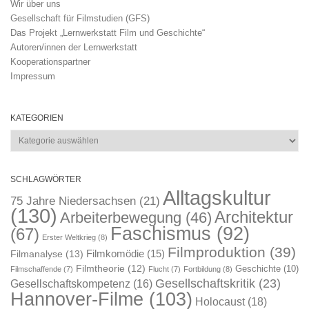
Wir über uns
Gesellschaft für Filmstudien (GFS)
Das Projekt „Lernwerkstatt Film und Geschichte“
Autoren/innen der Lernwerkstatt
Kooperationspartner
Impressum
KATEGORIEN
Kategorien
SCHLAGWÖRTER
Alltagskultur
75 Jahre Niedersachsen
(21)
(130)
Architektur
Arbeiterbewegung
(46)
Faschismus
(92)
(67)
Erster Weltkrieg
(8)
Filmproduktion
(39)
Filmkomödie
(15)
Filmanalyse
(13)
Filmtheorie
(12)
Geschichte
(10)
Filmschaffende
(7)
Flucht
(7)
Fortbildung
(8)
Gesellschaftskritik
(23)
Gesellschaftskompetenz
(16)
Hannover-Filme
(103)
Holocaust
(18)