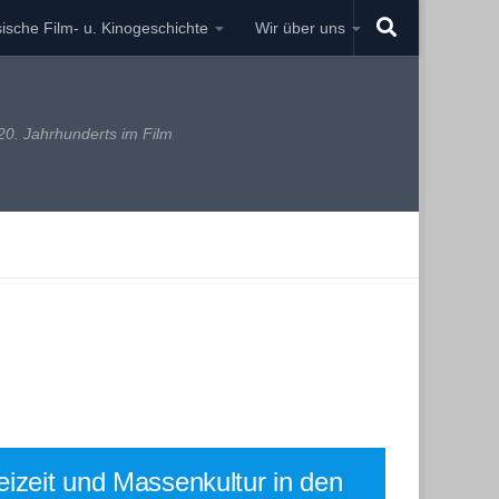
ische Film- u. Kinogeschichte
Wir über uns
0. Jahrhunderts im Film
eizeit und Massenkultur in den