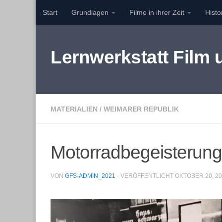
Start
Grundlagen
Filme in ihrer Zeit
Hist
Zum Inhalt springen
Lernwerkstatt Film
MATERIALIEN
/
WEIMARER REPUBLIK
Motorradbegeisterung
VON
GFS-ADMIN_2021
· VERÖFFENTLICHT
OKTOBER 20, 2