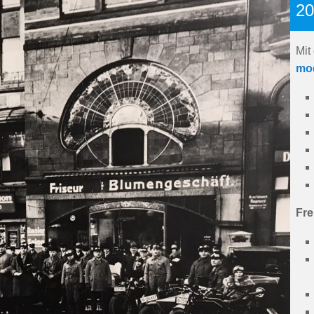
20
Mit
mo
Fre