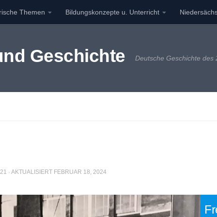
orische Themen
Bildungskonzepte u. Unterricht
Niedersächs
 und Geschichte
Deutsche Geschichte des 2
021
· AKTUALISIERT
FEBRUAR 18, 2024
Fr