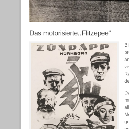
Das motorisierte,,Flitzepee“
Bi
br
än
ve
Ra
de
Da
ma
al
Mo
ge
or