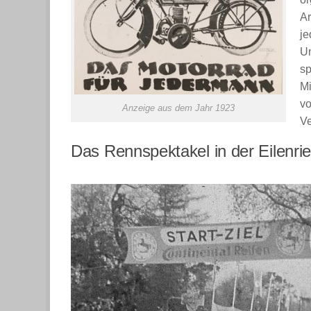
Ar
je
Um
sp
Mi
vo
Anzeige aus dem Jahr 1923
Ve
Das Rennspektakel in der Eilenri