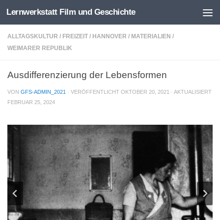
Lernwerkstatt Film und Geschichte
Zum Inhalt springen
ALLTAGSKULTUR
/
FREIZEIT
/
HANNOVER
/
MATERIALIEN
/
WEIMARER REPUBLIK
Ausdifferenzierung der Lebensformen
VON
GFS-ADMIN_2021
· VERÖFFENTLICHT
OKTOBER 20, 2021
· AKTUALISIERT
FEBRUAR 25, 2024