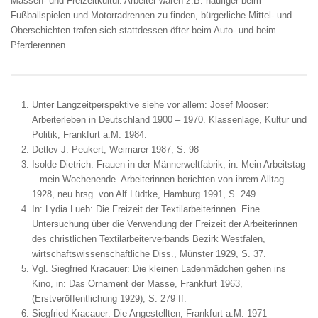
Massen- und Freizeitkultur. Arbeiter waren z.B. häufiger beim
Fußballspielen und Motorradrennen zu finden, bürgerliche Mittel- und
Oberschichten trafen sich stattdessen öfter beim Auto- und beim
Pferderennen.
Unter Langzeitperspektive siehe vor allem: Josef Mooser:
Arbeiterleben in Deutschland 1900 – 1970. Klassenlage, Kultur und
Politik, Frankfurt a.M. 1984.
Detlev J. Peukert, Weimarer 1987, S. 98
Isolde Dietrich: Frauen in der Männerweltfabrik, in: Mein Arbeitstag
– mein Wochenende. Arbeiterinnen berichten von ihrem Alltag
1928, neu hrsg. von Alf Lüdtke, Hamburg 1991, S. 249
In: Lydia Lueb: Die Freizeit der Textilarbeiterinnen. Eine
Untersuchung über die Verwendung der Freizeit der Arbeiterinnen
des christlichen Textilarbeiterverbands Bezirk Westfalen,
wirtschaftswissenschaftliche Diss., Münster 1929, S. 37.
Vgl. Siegfried Kracauer: Die kleinen Ladenmädchen gehen ins
Kino, in: Das Ornament der Masse, Frankfurt 1963,
(Erstveröffentlichung 1929), S. 279 ff.
Siegfried Kracauer: Die Angestellten, Frankfurt a.M. 1971