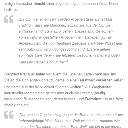
zeitgenössischer Bericht einer Jugendpflegerin erkennen lässt. Darin
heißt es:
„Es gibt hier einen sehr soliden Arbeiterstand. Es ist fast
Tradition, dass die Mädchen, sobald sie aus der Schule
entlassen sind, zur Fabrik gehen. Dieses sind die echten,
konservativ eingestellten Arbeiterinnen. Daneben gibt es
Arbeiterinnen, die vom heutigen Zeitgeist stark beeinflusst und
sehr putz- und vergnügungssüchtig sind. Erstere gehen
sonntags zum Verein, die letzteren besuchen Tanzvergnügen,
4)
Kino und treiben sich umher.
Siegfried Kracauer nahm vor allem die ,,kleinen Ladenmädchen“ ins
Visier, die sich angeblich allzu gerne in eine Traumwelt versetzen ließen
5)
und damit aus der Wirklichkeit flüchten wollten.
Als Wegbereiter
industrieller Mentalitäten galten aber auch die unteren (häufig
weiblichen) Büroangestellten, deren Arbeits- und Freizeitwelt er wie folgt
charakterisiert:
„Der genaue Gegenschlag gegen die Büromaschine aber ist die
farbenprächtige Welt. Nicht eine Welt wie sie ist, sondern wie
sie in den Schlagern erscheint. Eine Welt, die bis in die letzten