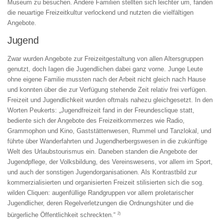
Museum zu besuchen. Andere Familien stellten sich leichter um, fanden
die neuartige Freizeitkultur verlockend und nutzten die vielfältigen
Angebote.
Jugend
Zwar wurden Angebote zur Freizeitgestaltung von allen Altersgruppen
genutzt, doch Iagen die Jugendlichen dabei ganz vorne. Junge Leute
ohne eigene Familie mussten nach der Arbeit nicht gleich nach Hause
und konnten über die zur Verfügung stehende Zeit relativ frei verfügen.
Freizeit und Jugendlichkeit wurden oftmals nahezu gleichgesetzt. In den
Worten Peukerts: „Jugendfreizeit fand in der Freundesclique statt,
bediente sich der Angebote des Freizeitkommerzes wie Radio,
Grammophon und Kino, Gaststättenwesen, Rummel und Tanzlokal, und
führte über Wanderfahrten und Jugendherbergswesen in die zukünftige
Welt des Urlaubstourismus ein. Daneben standen die Angebote der
Jugendpflege, der Volksbildung, des Vereinswesens, vor allem im Sport,
und auch der sonstigen Jugendorganisationen. Als Kontrastbild zur
kommerzialisierten und organisierten Freizeit stilisierten sich die sog.
wilden Cliquen: augenfüllige Randgruppen vor allem proletarischer
Jugendlicher, deren Regelverletzungen die Ordnungshüter und die
2)
bürgerliche Öffentlichkeit schreckten.“