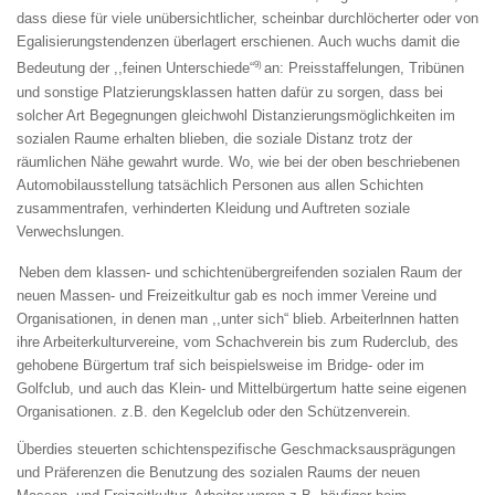
dass diese für viele unübersichtlicher, scheinbar durchlöcherter oder von
Egalisierungstendenzen überlagert erschienen. Auch wuchs damit die
9)
Bedeutung der ,,feinen Unterschiede“
an: Preisstaffelungen, Tribünen
und sonstige Platzierungsklassen hatten dafür zu sorgen, dass bei
solcher Art Begegnungen gleichwohl Distanzierungsmöglichkeiten im
sozialen Raume erhalten blieben, die soziale Distanz trotz der
räumlichen Nähe gewahrt wurde. Wo, wie bei der oben beschriebenen
Automobilausstellung tatsächlich Personen aus allen Schichten
zusammentrafen, verhinderten Kleidung und Auftreten soziale
Verwechslungen.
Neben dem klassen- und schichtenübergreifenden sozialen Raum der
neuen Massen- und Freizeitkultur gab es noch immer Vereine und
Organisationen, in denen man ,,unter sich“ blieb. Arbeiterlnnen hatten
ihre Arbeiterkulturvereine, vom Schachverein bis zum Ruderclub, des
gehobene Bürgertum traf sich beispielsweise im Bridge- oder im
Golfclub, und auch das Klein- und Mittelbürgertum hatte seine eigenen
Organisationen. z.B. den Kegelclub oder den Schützenverein.
Überdies steuerten schichtenspezifische Geschmacksausprägungen
und Präferenzen die Benutzung des sozialen Raums der neuen