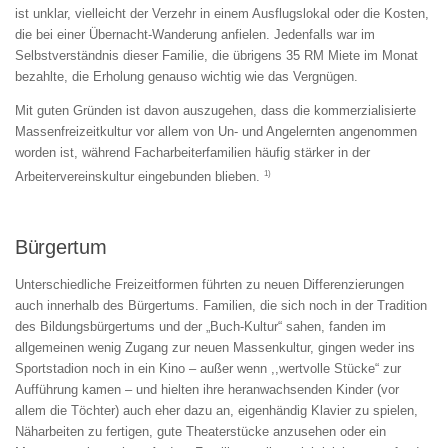
ist unklar, vielleicht der Verzehr in einem Ausflugslokal oder die Kosten,
die bei einer Übernacht-Wanderung anfielen. Jedenfalls war im
Selbstverständnis dieser Familie, die übrigens 35 RM Miete im Monat
bezahlte, die Erholung genauso wichtig wie das Vergnügen.
Mit guten Gründen ist davon auszugehen, dass die kommerzialisierte
Massenfreizeitkultur vor allem von Un- und Angelernten angenommen
worden ist, während Facharbeiterfamilien häufig stärker in der
1)
Arbeitervereinskultur eingebunden blieben.
Bürgertum
Unterschiedliche Freizeitformen führten zu neuen Differenzierungen
auch innerhalb des Bürgertums. Familien, die sich noch in der Tradition
des Bildungsbürgertums und der „Buch-Kultur“ sahen, fanden im
allgemeinen wenig Zugang zur neuen Massenkultur, gingen weder ins
Sportstadion noch in ein Kino – außer wenn ,,wertvolle Stücke“ zur
Aufführung kamen – und hielten ihre heranwachsenden Kinder (vor
allem die Töchter) auch eher dazu an, eigenhändig Klavier zu spielen,
Näharbeiten zu fertigen, gute Theaterstücke anzusehen oder ein