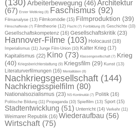
(130)
Architektur
Arbeiterbewegung
(46)
Faschismus
(92)
(67)
Erster Weltkrieg
(8)
Filmproduktion
(39)
Filmkomödie
(15)
Filmanalyse
(13)
Filmtheorie
(12)
Geschichte
(10)
Filmschaffende
(7)
Flucht
(7)
Fortbildung
(8)
Gesellschaftskritik
(23)
Gesellschaftskompetenz
(16)
Hannover-Filme
(103)
Holocaust
(18)
Kalter Krieg
(17)
Imperialismus
(11)
Junge Film-Union
(10)
Kino
(73)
Krieg
Kapitalismus
(22)
Klassengesellschaft
(7)
(40)
Kriegsfilm
(29)
Kunst
(13)
Kriegsberichterstattung
(9)
Literaturverfilmungen
(16)
Mentalitäten
(8)
Nachkriegsgesellschaft
(144)
Nachkriegsspielfilm
(80)
Nationalsozialismus
(23)
Politik
(16)
NS-Kontinuität
(7)
Sport
(15)
Spielfilm
(13)
Politische Bildung
(11)
Propaganda
(10)
Stadtentwicklung
(51)
Unterricht
(14)
Verkehr
(11)
Wiederaufbau
(56)
Weimarer Republik
(16)
Wirtschaft
(75)