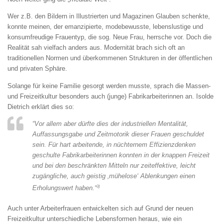
Wer z.B. den Bildern in Illustrierten und Magazinen Glauben schenkte,
konnte meinen, der emanzipierte, modebewusste, lebenslustige und
konsumfreudige Frauentyp, die sog. Neue Frau, herrsche vor. Doch die
Realität sah vielfach anders aus. Modernität brach sich oft an
traditionellen Normen und überkommenen Strukturen in der öffentlichen
und privaten Sphäre.
Solange für keine Familie gesorgt werden musste, sprach die Massen-
und Freizeitkultur besonders auch (junge) Fabrikarbeiterinnen an. Isolde
Dietrich erklärt dies so:
“Vor allem aber dürfte dies der industriellen Mentalität,
Auffassungsgabe und Zeitmotorik dieser Frauen geschuldet
sein. Für hart arbeitende, in nüchternem Effizienzdenken
geschulte Fabrikarbeiterinnen konnten in der knappen Freizeit
und bei den beschränkten Mitteln nur zeiteffektive, leicht
zugängliche, auch geistig ‚mühelose‘ Ablenkungen einen
3)
Erholungswert haben.“
Auch unter Arbeiterfrauen entwickelten sich auf Grund der neuen
Freizeitkultur unterschiedliche Lebensformen heraus, wie ein