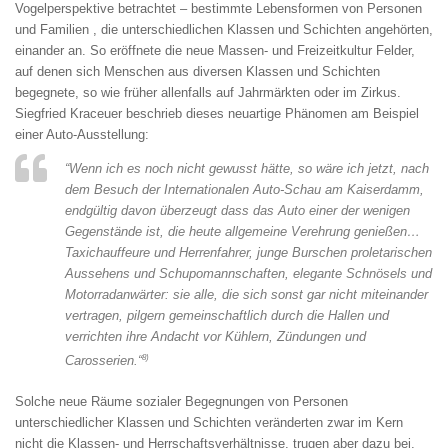
Vogelperspektive betrachtet – bestimmte Lebensformen von Personen
und Familien , die unterschiedlichen Klassen und Schichten angehörten,
einander an. So eröffnete die neue Massen- und Freizeitkultur Felder,
auf denen sich Menschen aus diversen Klassen und Schichten
begegnete, so wie früher allenfalls auf Jahrmärkten oder im Zirkus.
Siegfried Kraceuer beschrieb dieses neuartige Phänomen am Beispiel
einer Auto-Ausstellung:
“Wenn ich es noch nicht gewusst hätte, so wäre ich jetzt, nach
dem Besuch der Internationalen Auto-Schau am Kaiserdamm,
endgültig davon überzeugt dass das Auto einer der wenigen
Gegenstände ist, die heute allgemeine Verehrung genießen…
Taxichauffeure und Herrenfahrer, junge Burschen proletarischen
Aussehens und Schupomannschaften, elegante Schnösels und
Motorradanwärter: sie alle, die sich sonst gar nicht miteinander
vertragen, pilgern gemeinschaftlich durch die Hallen und
verrichten ihre Andacht vor Kühlern, Zündungen und
8)
Carosserien.“
Solche neue Räume sozialer Begegnungen von Personen
unterschiedlicher Klassen und Schichten veränderten zwar im Kern
nicht die Klassen- und Herrschaftsverhältnisse, trugen aber dazu bei,