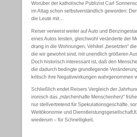
Worüber der katholische Publizist Carl Sonnens
im Altag schon selbstverständlich geworden: Der
die Leute mit…
Reiser verweist weiter auf Auto und Benzingest
eines Autos leisten, gleichwohl veränderte der Mo
drang in die Wohnungen, Vehikel „besetzten“ die 
die wir gewohnt sind, mit unendlich größeren Au
Doch historisch interessant ist, daß den Mensch
die dadurch bedingte grundlegende Veränderung i
kritisch ihre Negativwirkungen wahrgenornmen 
Schließlich endet Reisers Vergleich der Jahrhund
ironisch das „märchenhafte Menschenherz“ frühere
nur stellvertretend für Spekulationsgeschäfte, son
Weltökonomie und Dienstleistungsgesellschaft,
wiederum – für Schnelligkeit.