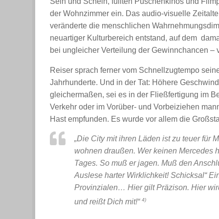
Sein und Schein, füllten Puschenkinos und Filmp
der Wohnzimmer ein. Das audio-visuelle Zeitalt
veränderte die menschlichen Wahrnehmungsdim
neuartiger Kulturbereich entstand, auf dem dama
bei ungleicher Verteilung der Gewinnchancen – v
Reiser sprach ferner vom Schnellzugtempo seine
Jahrhunderte. Und in der Tat: Höhere Geschwind
gleichermaßen, sei es in der Fließfertigung im B
Verkehr oder im Vorüber- und Vorbeiziehen manni
Hast empfunden. Es wurde vor allem die Großstadt
„Die City mit ihren Läden ist zu teuer f
wohnen draußen. Wer keinen Mercedes hat
Tages. So muß er jagen. Muß den Anschluß
Auslese harter Wirklichkeit! Schicksal“ Ei
Provinzialen… Hier gilt Präzison. Hier wi
4)
und reißt Dich mit!“