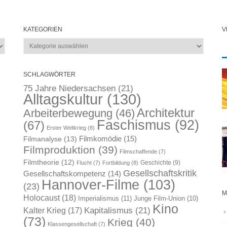
KATEGORIEN
V
Kategorien
SCHLAGWÖRTER
75 Jahre Niedersachsen
(21)
Alltagskultur
(130)
Architektur
Arbeiterbewegung
(46)
Faschismus
(92)
(67)
Erster Weltkrieg
(8)
Filmkomödie
(15)
Filmanalyse
(13)
Filmproduktion
(39)
Filmschaffende
(7)
Filmtheorie
(12)
Geschichte
(9)
Flucht
(7)
Fortbildung
(8)
Gesellschaftskritik
Gesellschaftskompetenz
(14)
Hannover-Filme
(103)
(23)
M
Holocaust
(18)
Imperialismus
(11)
Junge Film-Union
(10)
Kino
Kapitalismus
(21)
Kalter Krieg
(17)
(73)
Krieg
(40)
Klassengesellschaft
(7)