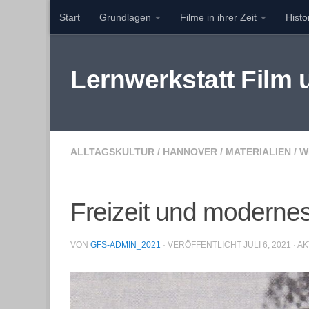
Start
Grundlagen
Filme in ihrer Zeit
Hist
Zum Inhalt springen
Lernwerkstatt Film
ALLTAGSKULTUR
/
HANNOVER
/
MATERIALIEN
/
W
Freizeit und moderne
VON
GFS-ADMIN_2021
· VERÖFFENTLICHT
JULI 6, 2021
· A