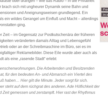
aläste oder drangen – wie das Radio – in die Privatheit
er brach sich mit ungheurer Dynamik seine Bahn und
ensionen und Aneignungsweisen grundlegend. Ein
ls ein wildes Gerangel um Einfluß und Macht – allerdings
onstatten ging.
r Zeit – im Gegensatz zur Postkutschenära der früheren
igkeiten veränderten damals Alltag und Lebensgefühl
etrieb oder an der Schreibmaschine im Büro, sei es im
gfaltiger Reklamebilder. Diese Eile wurde aber auch als
 als eine „rasende Stadt“ erlebt:
ür Menschenwohnungen. Die Arbeitenden und Besitzenden
, für den bedeuten An- und Abmarsch ein Viertel des
 haben… Hier gilt die Minute. Jeder sorgt für sich.
ner steht auf dem rüchgrat des anderen. Ade Höflichkeit der
rd Zeit gemessen und zerstampft. Hier rast der Rhythmus