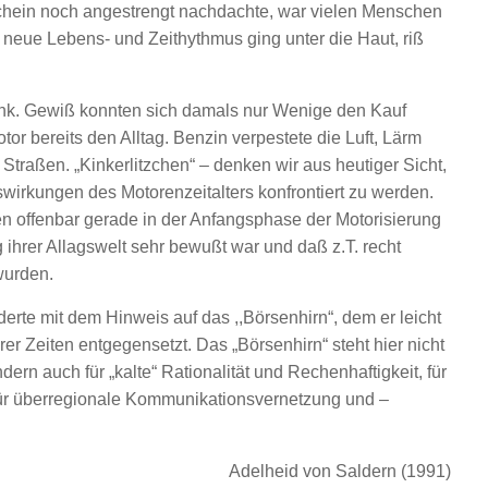
chein noch angestrengt nachdachte, war vielen Menschen
 neue Lebens- und Zeithythmus ging unter die Haut, riß
ank. Gewiß konnten sich damals nur Wenige den Kauf
tor bereits den Alltag. Benzin verpestete die Luft, Lärm
Straßen. „Kinkerlitzchen“ – denken wir aus heutiger Sicht,
swirkungen des Motorenzeitalters konfrontiert zu werden.
en offenbar gerade in der Anfangsphase der Motorisierung
hrer Allagswelt sehr bewußt war und daß z.T. recht
wurden.
erte mit dem Hinweis auf das ,,Börsenhirn“, dem er leicht
r Zeiten entgegensetzt. Das „Börsenhirn“ steht hier nicht
dern auch für „kalte“ Rationalität und Rechenhaftigkeit, für
für überregionale Kommunikationsvernetzung und –
Adelheid von Saldern (1991)