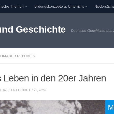
orische Themen
Bildungskonzepte u. Unterricht
Niedersächs
 und Geschichte
Deutsche Geschichte des 2
EIMARER REPUBLIK
s Leben in den 20er Jahren
KTUALISIERT
FEBRUAR 21, 2024
Ma