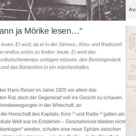
Aus
kann ja Mörike lesen…“
 lesen. Er wird, da er in der Stinnes-, Kino- und Radiozeit
 restlos schön zu finden: heute. Er wird das
Postkutschentempo umlügen müssen, den Benzingestank
; und das Börsenhirn in ein märchenhaftes
riker Hans Reiser im Jahre 1925 vor allem das
en Rat, doch der Gegenwart voll ins Gesicht zu schauen.
ionsbewegungen in der Wirtschaft, an
2)
3)
 die Herrschaft des Kapitals; Kino
und Radio
galten als
iale Welt war im Entstehen – Geschehnisse blieben nicht
übertragen“ werden, schufen eine neue Sphäre zwischen