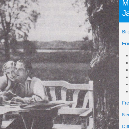
M
J
Bil
Fr
Fre
Neu
Dif