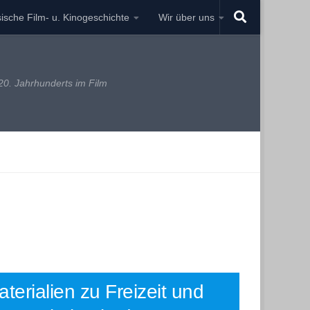
ische Film- u. Kinogeschichte
Wir über uns
0. Jahrhunderts im Film
terialien zu Freizeit und