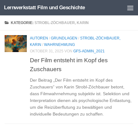
Lernwerkstatt Film und Geschichte
Zum Inhalt springen
KATEGORIE:
STROBL-ZÖCHBAUER, KARIN
AUTOREN
/
GRUNDLAGEN
/
STROBL-ZÖCHBAUER,
KARIN
/
WAHRNEHMUNG
OKTOBER 31, 2025
VON
GFS-ADMIN_2021
Der Film entsteht im Kopf des
Zuschauers
Der Beitrag „Der Film entsteht im Kopf des
Zuschauers“ von Karin Strobl-Zöchbauer betont,
dass Filmwahrnehmung subjektiv ist. Selektion und
Interpretation dienen als psychologische Entlastung,
um die Reizüberflutung zu bewältigen und
individuelle Bedeutungen zu schaffen.