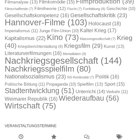
Filmproduktion
(39)
Filmkomödie
(15)
Filmanalyse
(13)
Filmtheorie
(12)
Geschichte
(10)
Filmschaffende
(7)
Flucht
(7)
Fortbildung
(8)
Gesellschaftskritik
(23)
Gesellschaftskompetenz
(16)
Hannover-Filme
(103)
Holocaust
(18)
Kalter Krieg
(17)
Imperialismus
(11)
Junge Film-Union
(10)
Kino
(73)
Krieg
Kapitalismus
(22)
Klassengesellschaft
(7)
(40)
Kriegsfilm
(29)
Kunst
(13)
Kriegsberichterstattung
(9)
Literaturverfilmungen
(16)
Mentalitäten
(8)
Nachkriegsgesellschaft
(144)
Nachkriegsspielfilm
(80)
Nationalsozialismus
(23)
Politik
(16)
NS-Kontinuität
(7)
Sport
(15)
Spielfilm
(13)
Politische Bildung
(11)
Propaganda
(10)
Stadtentwicklung
(51)
Unterricht
(14)
Verkehr
(11)
Wiederaufbau
(56)
Weimarer Republik
(16)
Wirtschaft
(75)
VERANSTALTUNGSTERMINE