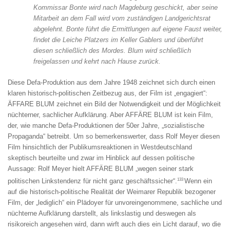
Kommissar Bonte wird nach Magdeburg geschickt, aber seine
Mitarbeit an dem Fall wird vom zuständigen Landgerichtsrat
abgelehnt. Bonte führt die Ermittlungen auf eigene Faust weiter,
findet die Leiche Platzers im Keller Gablers und überführt
diesen schließlich des Mordes. Blum wird schließlich
freigelassen und kehrt nach Hause zurück.
Diese Defa-Produktion aus dem Jahre 1948 zeichnet sich durch einen
klaren historisch-politischen Zeitbezug aus, der Film ist „engagiert“:
ÄFFARE BLUM zeichnet ein Bild der Notwendigkeit und der Möglichkeit
nüchterner, sachlicher Aufklärung. Aber AFFÄRE BLUM ist kein Film,
der, wie manche Defa-Produktionen der 50er Jahre, „sozialistische
Propaganda“ betreibt. Um so bemerkenswerter, dass Rolf Meyer diesen
Film hinsichtlich der Publikumsreaktionen in Westdeutschland
skeptisch beurteilte und zwar im Hinblick auf dessen politische
Aussage: Rolf Meyer hielt AFFÄRE BLUM „wegen seiner stark
133
politischen Linkstendenz für nicht ganz geschäftssicher“.
Wenn ein
auf die historisch-politische Realität der Weimarer Republik bezogener
Film, der „lediglich“ ein Plädoyer für unvoreingenommene, sachliche und
nüchterne Aufklärung darstellt, als linkslastig und deswegen als
risikoreich angesehen wird, dann wirft auch dies ein Licht darauf, wo die