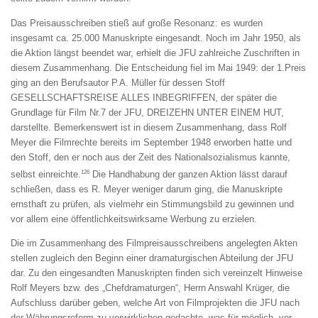
Das Preisausschreiben stieß auf große Resonanz: es wurden
insgesamt ca. 25.000 Manuskripte eingesandt. Noch im Jahr 1950, als
die Aktion längst beendet war, erhielt die JFU zahlreiche Zuschriften in
diesem Zusammenhang. Die Entscheidung fiel im Mai 1949: der 1.Preis
ging an den Berufsautor P.A. Müller für dessen Stoff
GESELLSCHAFTSREISE ALLES INBEGRIFFEN, der später die
Grundlage für Film Nr.7 der JFU, DREIZEHN UNTER EINEM HUT,
darstellte. Bemerkenswert ist in diesem Zusammenhang, dass Rolf
Meyer die Filmrechte bereits im September 1948 erworben hatte und
den Stoff, den er noch aus der Zeit des Nationalsozialismus kannte,
126
selbst einreichte.
Die Handhabung der ganzen Aktion lässt darauf
schließen, dass es R. Meyer weniger darum ging, die Manuskripte
ernsthaft zu prüfen, als vielmehr ein Stimmungsbild zu gewinnen und
vor allem eine öffentlichkeitswirksame Werbung zu erzielen.
Die im Zusammenhang des Filmpreisausschreibens angelegten Akten
stellen zugleich den Beginn einer dramaturgischen Abteilung der JFU
dar. Zu den eingesandten Manuskripten finden sich vereinzelt Hinweise
Rolf Meyers bzw. des „Chefdramaturgen“, Herrn Answahl Krüger, die
Aufschluss darüber geben, welche Art von Filmprojekten die JFU nach
der Währungsreform zu verwirklichen gedachte, was für möglich, vor