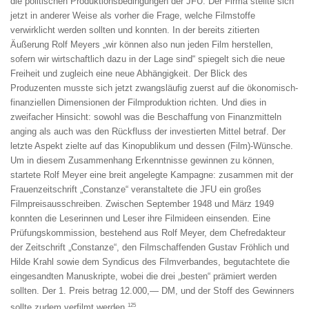
die politischen Produktionsbedingungen der JFU. Der Firma stellte sich
jetzt in anderer Weise als vorher die Frage, welche Filmstoffe
verwirklicht werden sollten und konnten. In der bereits zitierten
Äußerung Rolf Meyers „wir können also nun jeden Film herstellen,
sofern wir wirtschaftlich dazu in der Lage sind“ spiegelt sich die neue
Freiheit und zugleich eine neue Abhängigkeit. Der Blick des
Produzenten musste sich jetzt zwangsläufig zuerst auf die ökonomisch-
finanziellen Dimensionen der Filmproduktion richten. Und dies in
zweifacher Hinsicht: sowohl was die Beschaffung von Finanzmitteln
anging als auch was den Rückfluss der investierten Mittel betraf. Der
letzte Aspekt zielte auf das Kinopublikum und dessen (Film)-Wünsche.
Um in diesem Zusammenhang Erkenntnisse gewinnen zu können,
startete Rolf Meyer eine breit angelegte Kampagne: zusammen mit der
Frauenzeitschrift „Constanze“ veranstaltete die JFU ein großes
Filmpreisausschreiben. Zwischen September 1948 und März 1949
konnten die Leserinnen und Leser ihre Filmideen einsenden. Eine
Prüfungskommission, bestehend aus Rolf Meyer, dem Chefredakteur
der Zeitschrift „Constanze“, den Filmschaffenden Gustav Fröhlich und
Hilde Krahl sowie dem Syndicus des Filmverbandes, begutachtete die
eingesandten Manuskripte, wobei die drei „besten“ prämiert werden
sollten. Der 1. Preis betrag 12.000,— DM, und der Stoff des Gewinners
125
sollte zudem verfilmt werden.