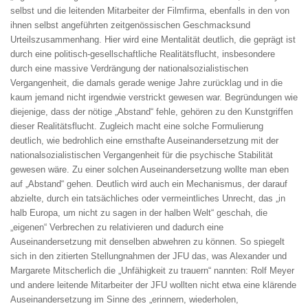
selbst und die leitenden Mitarbeiter der Filmfirma, ebenfalls in den von
ihnen selbst angeführten zeitgenössischen Geschmacksund
Urteilszusammenhang. Hier wird eine Mentalität deutlich, die geprägt ist
durch eine politisch-gesellschaftliche Realitätsflucht, insbesondere
durch eine massive Verdrängung der nationalsozialistischen
Vergangenheit, die damals gerade wenige Jahre zurücklag und in die
kaum jemand nicht irgendwie verstrickt gewesen war. Begründungen wie
diejenige, dass der nötige „Abstand“ fehle, gehören zu den Kunstgriffen
dieser Realitätsflucht. Zugleich macht eine solche Formulierung
deutlich, wie bedrohlich eine ernsthafte Auseinandersetzung mit der
nationalsozialistischen Vergangenheit für die psychische Stabilität
gewesen wäre. Zu einer solchen Auseinandersetzung wollte man eben
auf „Abstand“ gehen. Deutlich wird auch ein Mechanismus, der darauf
abzielte, durch ein tatsächliches oder vermeintliches Unrecht, das „in
halb Europa, um nicht zu sagen in der halben Welt“ geschah, die
„eigenen“ Verbrechen zu relativieren und dadurch eine
Auseinandersetzung mit denselben abwehren zu können. So spiegelt
sich in den zitierten Stellungnahmen der JFU das, was Alexander und
Margarete Mitscherlich die „Unfähigkeit zu trauern“ nannten: Rolf Meyer
und andere leitende Mitarbeiter der JFU wollten nicht etwa eine klärende
Auseinandersetzung im Sinne des „erinnern, wiederholen,