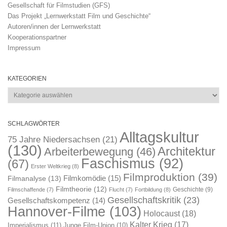
Gesellschaft für Filmstudien (GFS)
Das Projekt „Lernwerkstatt Film und Geschichte“
Autoren/innen der Lernwerkstatt
Kooperationspartner
Impressum
KATEGORIEN
Kategorien
SCHLAGWÖRTER
Alltagskultur
75 Jahre Niedersachsen
(21)
(130)
Architektur
Arbeiterbewegung
(46)
Faschismus
(92)
(67)
Erster Weltkrieg
(8)
Filmproduktion
(39)
Filmkomödie
(15)
Filmanalyse
(13)
Filmtheorie
(12)
Geschichte
(9)
Filmschaffende
(7)
Flucht
(7)
Fortbildung
(8)
Gesellschaftskritik
(23)
Gesellschaftskompetenz
(14)
Hannover-Filme
(103)
Holocaust
(18)
Kalter Krieg
(17)
Imperialismus
(11)
Junge Film-Union
(10)