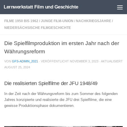
Lernwerkstatt Film und Geschichte
Zum Inhalt springen
FILME 1950 BIS 1962
/
JUNGE FILM-UNION
/
NACHKRIEGSJAHRE
/
NIEDERSÄCHSISCHE FILMGESCHICHTE
Die Spielfilmproduktion im ersten Jahr nach der
Währungsreform
VON
GFS-ADMIN_2021
· VERÖFFENTLICHT
NOVEMBER 3, 2023
· AKTUALISIERT
AUGUST 25, 2024
Die realisierten Spielfilme der JFU 1948/49
In der Zeit nach der Währungsreform bis zum Sommer des folgenden
Jahres konzipierte und realisierte die JFU drei Spielfilme, die eine
gewisse Produktionsphase dokumentieren.