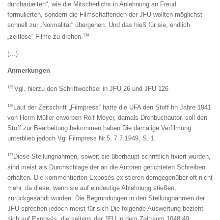
durcharbeiten“, wie die Mitscherlichs in Anlehnung an Freud
formulierten, sondern die Filmschaffenden der JFU wollten möglichst
schnell zur „Normalität“ übergehen. Und das hieß für sie, endlich
134
„zeitlose“ Filme zu drehen.
(…)
Anmerkungen
125
Vgl. hierzu den Schriftwechsel in JFU 26 und JFU 126
126
Laut der Zeitschrift „Filmpress“ hatte die UFA den Stoff hn Jahre 1941
von Herrn Müller erworben Rolf Meyer, damals Drehbuchautor, soll den
Stoff zur Bearbeitung bekommen haben Die damalige Verfilmung
unterblieb jedoch Vgl Filmpress Nr.5, 7.7.1949, S. 1.
127
Diese Stellungnahmen, soweit sie überhaupt schriftlich fixiert wurden,
sind meist als Durchschlage der an die Autoren gerichteten Schreiben
erhalten. Die kommentierten Exposés existieren demgegenüber oft nicht
mehr, da diese, wenn sie auf eindeutige Ablehnung stießen,
zurückgesandt wurden. Die Begründungen in den Stellungnahmen der
JFU sprechen jedoch meist für sich Die folgende Auswertung bezieht
sich auf Exposés, die seitens der JFU in dem Zeitraum 1048 49