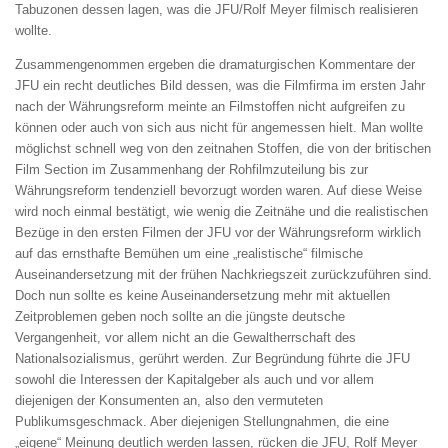
Tabuzonen dessen lagen, was die JFU/Rolf Meyer filmisch realisieren
wollte.
Zusammengenommen ergeben die dramaturgischen Kommentare der
JFU ein recht deutliches Bild dessen, was die Filmfirma im ersten Jahr
nach der Währungsreform meinte an Filmstoffen nicht aufgreifen zu
können oder auch von sich aus nicht für angemessen hielt. Man wollte
möglichst schnell weg von den zeitnahen Stoffen, die von der britischen
Film Section im Zusammenhang der Rohfilmzuteilung bis zur
Währungsreform tendenziell bevorzugt worden waren. Auf diese Weise
wird noch einmal bestätigt, wie wenig die Zeitnähe und die realistischen
Bezüge in den ersten Filmen der JFU vor der Währungsreform wirklich
auf das ernsthafte Bemühen um eine „realistische“ filmische
Auseinandersetzung mit der frühen Nachkriegszeit zurückzuführen sind.
Doch nun sollte es keine Auseinandersetzung mehr mit aktuellen
Zeitproblemen geben noch sollte an die jüngste deutsche
Vergangenheit, vor allem nicht an die Gewaltherrschaft des
Nationalsozialismus, gerührt werden. Zur Begründung führte die JFU
sowohl die Interessen der Kapitalgeber als auch und vor allem
diejenigen der Konsumenten an, also den vermuteten
Publikumsgeschmack. Aber diejenigen Stellungnahmen, die eine
„eigene“ Meinung deutlich werden lassen, rücken die JFU, Rolf Meyer