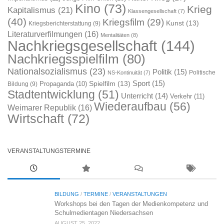
Kino
(73)
Krieg
Kapitalismus
(21)
Klassengesellschaft
(7)
(40)
Kriegsfilm
(29)
Kunst
(13)
Kriegsberichterstattung
(9)
Literaturverfilmungen
(16)
Mentalitäten
(8)
Nachkriegsgesellschaft
(144)
Nachkriegsspielfilm
(80)
Nationalsozialismus
(23)
Politik
(15)
Politische
NS-Kontinuität
(7)
Sport
(15)
Spielfilm
(13)
Propaganda
(10)
Bildung
(9)
Stadtentwicklung
(51)
Unterricht
(14)
Verkehr
(11)
Wiederaufbau
(56)
Weimarer Republik
(16)
Wirtschaft
(72)
VERANSTALTUNGSTERMINE
BILDUNG
/
TERMINE
/
VERANSTALTUNGEN
Workshops bei den Tagen der Medienkompetenz und
Schulmedientagen Niedersachsen
AUGUST 25, 2022