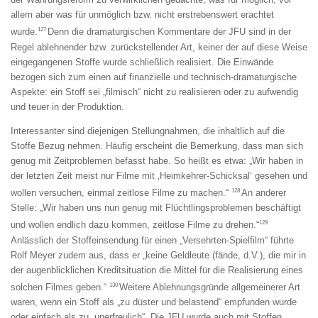
allem aber was für unmöglich bzw. nicht erstrebenswert erachtet
127
wurde.
Denn die dramaturgischen Kommentare der JFU sind in der
Regel ablehnender bzw. zurückstellender Art, keiner der auf diese Weise
eingegangenen Stoffe wurde schließlich realisiert. Die Einwände
bezogen sich zum einen auf finanzielle und technisch-dramaturgische
Aspekte: ein Stoff sei „filmisch“ nicht zu realisieren oder zu aufwendig
und teuer in der Produktion.
Interessanter sind diejenigen Stellungnahmen, die inhaltlich auf die
Stoffe Bezug nehmen. Häufig erscheint die Bemerkung, dass man sich
genug mit Zeitproblemen befasst habe. So heißt es etwa: „Wir haben in
der letzten Zeit meist nur Filme mit ‚Heimkehrer-Schicksal‘ gesehen und
128
wollen versuchen, einmal zeitlose Filme zu machen.“
An anderer
Stelle: „Wir haben uns nun genug mit Flüchtlingsproblemen beschäftigt
129
und wollen endlich dazu kommen, zeitlose Filme zu drehen.“
Anlässlich der Stoffeinsendung für einen „Versehrten-Spielfilm“ führte
Rolf Meyer zudem aus, dass er „keine Geldleute (fände, d.V.), die mir in
der augenblicklichen Kreditsituation die Mittel für die Realisierung eines
130
solchen Filmes geben.“
Weitere Ablehnungsgründe allgemeinerer Art
waren, wenn ein Stoff als „zu düster und belastend“ empfunden wurde
oder einfach als zu „unerfreulich“. Die JFU wurde auch mit Stoffen