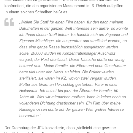
konfrontiert, die den organisierten Massenmord im 3. Reich aufgriffen.
In einem solchen Schreiben heißt es:
„Wollen Sie Stoff für einen Film haben, für den nach meinem
Dafürhalten in der ganzen Welt Interesse sein dürfte, so könnte
ich Ihnen diesen Stoff liefern. Es handelt sich um Zigeuner und
Zigeuner-Mischlinge, die ausgerottet und sterilisiert wurden, so
dass eine ganze Rasse buchstäblich ausgelöscht werden
sollte. 20.000 wurden im Konzentrationslager Auschwitz
vergast, der Rest sterilisiert. Diese Tatsache dürfte nur wenig
bekannt sein. Meine Familie, die Eltern und neun Geschwister
hatte viel unter den Nazis zu leiden. Die Brüder wurden
sterilisiert, sie waren im KZ, wovon zwei vergast wurden.
Mutter aus Gram an Herzschlag gestorben. Vater in einer
Heilanstalt. Ich selbst bin jetzt der Älteste der Familie, 50
Jahre alt. Was wir mitmachen mußten, kann in keiner noch so
vollendeten Dichtung drastischer sein. Ein Film über meine
Rassegenossen dürfte auf der ganzen Welt großes Interesse
hervorrufen.“
Der Dramaturg der JFU konzidierte, dass „vielleicht eine gewisse