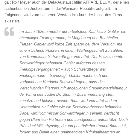
galt Rolf Meyer auch der Defa-Austauschfilm AFFÄRE BLUM, der einen
authentischen Justizirrtum in der Weimarer Republik aufgreift. Im
Folgenden wird zum besseren Verständnis kurz der Inhalt des Films
skizziert.
Im Jahre 1926 ermordet der arbeitslose Karl Heinz Gabler, ein
ehemaliger Freikorpsmann, in Magdeburg den Buchhalter
Platzer. Gabler wird kurze Zeit später bei dem Versuch, mit
einem Scheck Platzers in einem Waffengeschäft zu zahlen,
von Kommissar Schwerdtfeger verhaftet. Der Polizeibeamte
Schwerdtfeger behandelt Gabler aufgrund dessen
Freikorpsvergangenheit – auch Schwerdtfeger war
Freikorpsmann – bevorzugt. Gabler macht sich den
vorhandenen Verdacht Schwerdtfegers, dass das
Verschwinden Platzers mit angeblichen Steuerhinterziehung in
der Firma des Juden Dr. Blum in Zusammenhang steht,
zunutze und belastet diesen. Blum wird verhaftet und im
Unterschied zu Gabler wie ein Schwerverbrecher behandelt.
Dabei wird Kommissar Schwerdtfeger in seinem Verdacht
gegen Blum von Vertretern des Landgerichts unterstützt. Doch
Präsident Wilschynsky, der ein persönlicher Freund Blums ist,
fordert aus Berlin einen unabhängigen Kriminalbeamten an.