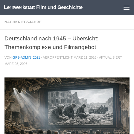
Lernwerkstatt Film und Geschichte
Zum Inhalt springen
NACHKRIEGSJAHRE
Deutschland nach 1945 – Übersicht:
Themenkomplexe und Filmangebot
VON
GFS-ADMIN_2021
· VERÖFFENTLICHT
MÄRZ 21, 2026
· AKTUALISIERT
MÄRZ 25, 2026