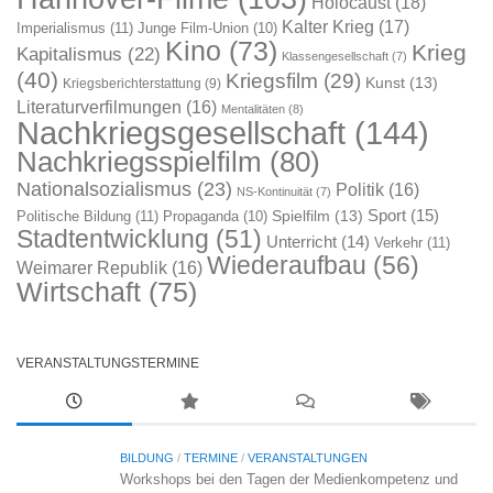
Holocaust
(18)
Kalter Krieg
(17)
Imperialismus
(11)
Junge Film-Union
(10)
Kino
(73)
Krieg
Kapitalismus
(22)
Klassengesellschaft
(7)
(40)
Kriegsfilm
(29)
Kunst
(13)
Kriegsberichterstattung
(9)
Literaturverfilmungen
(16)
Mentalitäten
(8)
Nachkriegsgesellschaft
(144)
Nachkriegsspielfilm
(80)
Nationalsozialismus
(23)
Politik
(16)
NS-Kontinuität
(7)
Sport
(15)
Spielfilm
(13)
Politische Bildung
(11)
Propaganda
(10)
Stadtentwicklung
(51)
Unterricht
(14)
Verkehr
(11)
Wiederaufbau
(56)
Weimarer Republik
(16)
Wirtschaft
(75)
VERANSTALTUNGSTERMINE
BILDUNG
/
TERMINE
/
VERANSTALTUNGEN
Workshops bei den Tagen der Medienkompetenz und