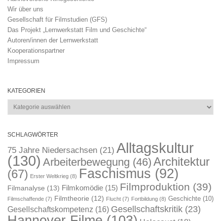
Wir über uns
Gesellschaft für Filmstudien (GFS)
Das Projekt „Lernwerkstatt Film und Geschichte“
Autoren/innen der Lernwerkstatt
Kooperationspartner
Impressum
KATEGORIEN
Kategorien
SCHLAGWÖRTER
Alltagskultur
75 Jahre Niedersachsen
(21)
(130)
Architektur
Arbeiterbewegung
(46)
Faschismus
(92)
(67)
Erster Weltkrieg
(8)
Filmproduktion
(39)
Filmkomödie
(15)
Filmanalyse
(13)
Filmtheorie
(12)
Geschichte
(10)
Filmschaffende
(7)
Flucht
(7)
Fortbildung
(8)
Gesellschaftskritik
(23)
Gesellschaftskompetenz
(16)
Hannover-Filme
(103)