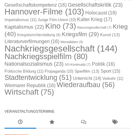
Gesellschaftskritik
(23)
Gesellschaftskompetenz
(16)
Hannover-Filme
(103)
Holocaust
(18)
Kalter Krieg
(17)
Imperialismus
(11)
Junge Film-Union
(10)
Kino
(73)
Krieg
Kapitalismus
(22)
Klassengesellschaft
(7)
(40)
Kriegsfilm
(29)
Kunst
(13)
Kriegsberichterstattung
(9)
Literaturverfilmungen
(16)
Mentalitäten
(8)
Nachkriegsgesellschaft
(144)
Nachkriegsspielfilm
(80)
Nationalsozialismus
(23)
Politik
(16)
NS-Kontinuität
(7)
Sport
(15)
Spielfilm
(13)
Politische Bildung
(11)
Propaganda
(10)
Stadtentwicklung
(51)
Unterricht
(14)
Verkehr
(11)
Wiederaufbau
(56)
Weimarer Republik
(16)
Wirtschaft
(75)
VERANSTALTUNGSTERMINE