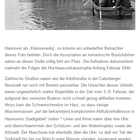
Hannover als ‚Kleinvenedig‘, so könnte ein unbedarfter Betrachter
dieses Foto betiteln. Doch die Assoziation an romantische Bootsfahrten
wären an dieser Stelle völlig fehl am Platz. Die Aufnahme dokumentiert
vielmehr die Folgen der Hochwasserkatastrophe Anfang Februar 1946.
Zahlreiche Straßen waren wie die Adolfstraße in der Calenberger
Neustadt nur noch mit Booten passierbar. Die Ursachen dieses Unheils
waren ungewöhnlich starke Regenfälle in der Zeit vom 3.-9. Februar, die
aufgrund des vereisten Bodens nicht schnell genug abfließen konnten.
Hinzu kam die Schneeschmelze im Harz, so dass riesige
Wassermassen „auf die bekannt(en) komplizierten Abflußverhältnisse in
1)
Hannovers Stadtgebiet“ trafen.
Leine und Ihme traten über ihre Ufer
und überschwemmten den Schützen- und den Waterlooplatz sowie die
Altstadt. Der Maschsee trat ebenfalls über die Ufer, so daß ein Teil der
Südstadt bis hin zur Masch unter Wasser standen. Insgesamt wurden