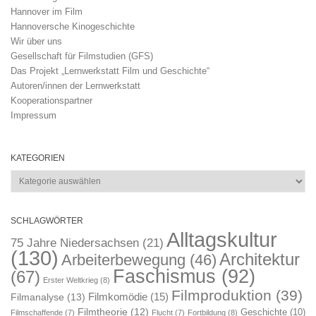
Hannover im Film
Hannoversche Kinogeschichte
Wir über uns
Gesellschaft für Filmstudien (GFS)
Das Projekt „Lernwerkstatt Film und Geschichte“
Autoren/innen der Lernwerkstatt
Kooperationspartner
Impressum
KATEGORIEN
Kategorien
SCHLAGWÖRTER
Alltagskultur
75 Jahre Niedersachsen
(21)
(130)
Architektur
Arbeiterbewegung
(46)
Faschismus
(92)
(67)
Erster Weltkrieg
(8)
Filmproduktion
(39)
Filmkomödie
(15)
Filmanalyse
(13)
Filmtheorie
(12)
Geschichte
(10)
Filmschaffende
(7)
Flucht
(7)
Fortbildung
(8)