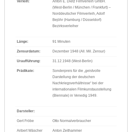
Verleih:
Anton E. Dietz Filmverleih GmbH.
(West-Berlin / München / Frankfurt) –
Norddeutscher Filmverleih, Adolf
Bejöhr (Hamburg / Düsseldorf)
Bezirksverleiher
Länge:
91 Minuten
Zensurdatum:
Dezember 1948 (All. Mil. Zensur)
Uraufführung:
31.12.1948 (West-Berlin)
Prädikate:
Sonderpreis für die „geistvolle
Darstellung der deutschen
Nachkriegsverhältnisse“ bei der
internationalen Filmkunstausstellung
(Biennale) in Venedig 1949.
Darsteller:
Gert Fröbe
Otto Normalverbraucher
Aribert Wäscher
Anton Zeithammer