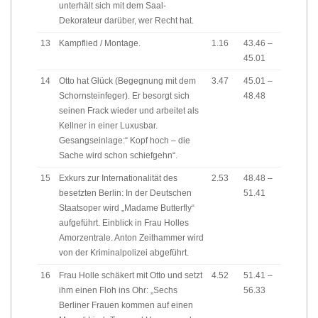
unterhält sich mit dem Saal-
Dekorateur darüber, wer Recht hat.
13
Kampflied / Montage.
1.16
43.46 –
45.01
14
Otto hat Glück (Begegnung mit dem
3.47
45.01 –
Schornsteinfeger). Er besorgt sich
48.48
seinen Frack wieder und arbeitet als
Kellner in einer Luxusbar.
Gesangseinlage:“ Kopf hoch – die
Sache wird schon schiefgehn“.
15
Exkurs zur Internationalität des
2.53
48.48 –
besetzten Berlin: In der Deutschen
51.41
Staatsoper wird „Madame Butterfly“
aufgeführt. Einblick in Frau Holles
Amorzentrale. Anton Zeithammer wird
von der Kriminalpolizei abgeführt.
16
Frau Holle schäkert mit Otto und setzt
4.52
51.41 –
ihm einen Floh ins Ohr: „Sechs
56.33
Berliner Frauen kommen auf einen