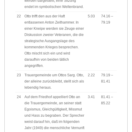
werden dargestellt, eine Sitzung
endet im symbolischen Weltenbrand.
22
Otto trifft den aus der Haft
5.03
74.16 –
entlassenen Anton Zeithammer. In
79.19
einer Kneipe werden sie Zeuge einer
Diskussion zweier Veteranen, die die
strategische Ausgangslage des
kommenden Krieges besprechen.
Otto mischt sich ein und wird
daraufhin von beiden tätlich
angegriffen.
23
Trauergemeinde um Ottos Sarg. Otto,
2.22
79.19 –
der alleine zurückbleibt, stellt sich als
81.41
lebendig heraus.
24
Auf dem Friedhof appelliert Otto an
3.41
81.41 –
die Trauergemeinde, an seiner statt
85.22
Egoismus, Gleichgültigkeit, Missmut
und Hass zu begraben. Der Sprecher
weist darauf hin, daß im folgenden
Jahr (1949) die menschliche Vernunft