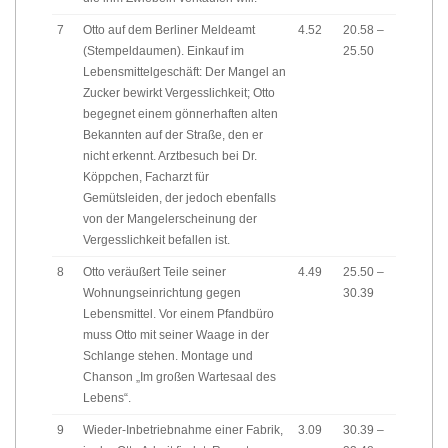
7
Otto auf dem Berliner Meldeamt
4.52
20.58 –
(Stempeldaumen). Einkauf im
25.50
Lebensmittelgeschäft: Der Mangel an
Zucker bewirkt Vergesslichkeit; Otto
begegnet einem gönnerhaften alten
Bekannten auf der Straße, den er
nicht erkennt. Arztbesuch bei Dr.
Köppchen, Facharzt für
Gemütsleiden, der jedoch ebenfalls
von der Mangelerscheinung der
Vergesslichkeit befallen ist.
8
Otto veräußert Teile seiner
4.49
25.50 –
Wohnungseinrichtung gegen
30.39
Lebensmittel. Vor einem Pfandbüro
muss Otto mit seiner Waage in der
Schlange stehen. Montage und
Chanson „Im großen Wartesaal des
Lebens“.
9
Wieder-Inbetriebnahme einer Fabrik,
3.09
30.39 –