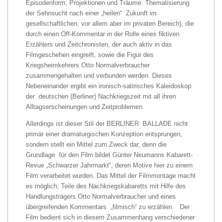
Episodenform; Projektionen und Träume: Thematisierung
der Sehnsucht nach einer „heilen“ Zukunft im
gesellschaftlichen, vor allem aber im privaten Bereich), die
durch einen Off-Kommentar in der Rolle eines fiktiven
Erzählers und Zeitchronisten, der auch aktiv in das
Filmgeschehen eingreift, sowie die Figur des
Kriegsheimkehrers Otto Normalverbraucher
zusammengehalten und verbunden werden. Dieses
Nebeneinander ergibt ein ironisch-satirisches Kaleidoskop
der deutschen (Berliner) Nachkriegszeit mit all ihren
Alltagserscheinungen und Zeitproblemen.
Allerdings ist dieser Stil der BERLINER BALLADE nicht
primär einer dramaturgischen Konzeption entsprungen,
sondern stellt ein Mittel zum Zweck dar, denn die
Grundlage für den Film bildet Günter Neumanns Kabarett-
Revue „Schwarzer Jahrmarkt“, deren Motive hier zu einem
Film verarbeitet wurden. Das Mittel der Filmmontage macht
es möglich, Teile des Nachkriegskabaretts mit Hilfe des
Handlungsträgers Otto Normalverbraucher und eines
übergreifenden Kommentars „filmisch“ zu erzählen. Der
Film bedient sich in diesem Zusammenhang verschiedener