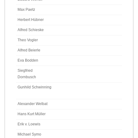
Max Paetz
Herbert Hübner
Alfred Schieske
Theo Vogler
Alfred Beierle
Eva Bodden
Siegfried
Dornbusch
Gunhild Schwinning
Alexander Welbat
Hans Kurt Müller
Erik v. Loewis
Michael Symo