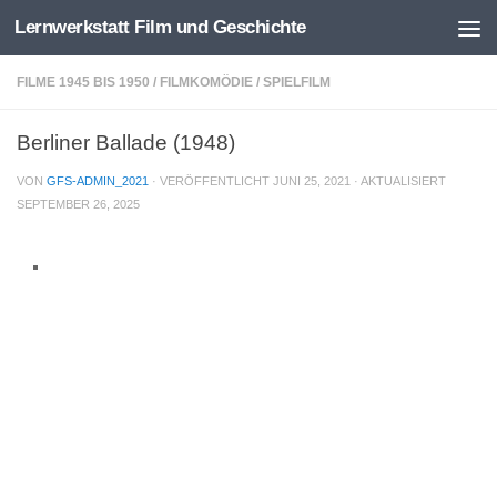
Lernwerkstatt Film und Geschichte
Zum Inhalt springen
FILME 1945 BIS 1950
/
FILMKOMÖDIE
/
SPIELFILM
Berliner Ballade (1948)
VON
GFS-ADMIN_2021
· VERÖFFENTLICHT
JUNI 25, 2021
· AKTUALISIERT
SEPTEMBER 26, 2025