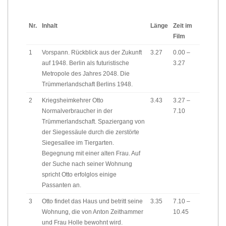
Nr.
Inhalt
Länge
Zeit im
Film
1
Vorspann. Rückblick aus der Zukunft
3.27
0.00 –
auf 1948. Berlin als futuristische
3.27
Metropole des Jahres 2048. Die
Trümmerlandschaft Berlins 1948.
2
Kriegsheimkehrer Otto
3.43
3.27 –
Normalverbraucher in der
7.10
Trümmerlandschaft. Spaziergang von
der Siegessäule durch die zerstörte
Siegesallee im Tiergarten.
Begegnung mit einer alten Frau. Auf
der Suche nach seiner Wohnung
spricht Otto erfolglos einige
Passanten an.
3
Otto findet das Haus und betritt seine
3.35
7.10 –
Wohnung, die von Anton Zeithammer
10.45
und Frau Holle bewohnt wird.