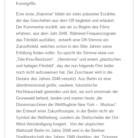
Kunstgriffe.
Eine erste „Klammer“ bildet ein stets präsenter Erzähler,
der das Geschehen aus dem Off begleitet und erläutert.
Der Kommentar erzählt, wie wir zu Beginn des Films
erfahren, aus dem Jahr 2048. Während Frequenzsignale
das Filmbild ausfüllen, entwirft eine Off-Stimme ein
Zukunftsbild, welches schon in den 50er Jahren seine
Erfüllung finden sollte: So spricht die Stimme etwa von
„Tele-Kino-Besitzern“, „Heimkinos“ und einem „plastischen
und farbigen Filmbild“, das der nun folgende Film leider
noch nicht aufzuweisen hat: Der Zuschauer wird in die
Distanz des Jahres 2048 versetzt. Aus Berlin ist eine
überdimensional große, saubere, futuristische
Hochhausstadt geworden und dort, wo sich einstmals der
Grunewald befand, landen und starten heute „die
Düsenmaschinen der Weltfluglinie New York – Moskau“:
der Entwurf einer Zukunftsutopie, in der Berlin nicht als
Symbol der Weltteilung, sondern als Drehscheibe der Ost-
West-Verständigung fungiert. Von der utopischen
Weltstadt Berlin im Jahre 2048 wird in die Berliner
Stadtlandschaft des Jahres 1948 überblen- det: Trümmer