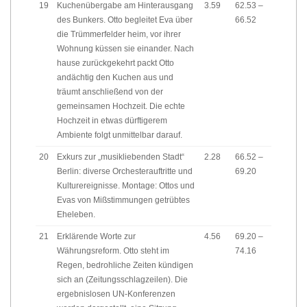
19
Kuchenübergabe am Hinterausgang
3.59
62.53 –
des Bunkers. Otto begleitet Eva über
66.52
die Trümmerfelder heim, vor ihrer
Wohnung küssen sie einander. Nach
hause zurückgekehrt packt Otto
andächtig den Kuchen aus und
träumt anschließend von der
gemeinsamen Hochzeit. Die echte
Hochzeit in etwas dürftigerem
Ambiente folgt unmittelbar darauf.
20
Exkurs zur „musikliebenden Stadt“
2.28
66.52 –
Berlin: diverse Orchesterauftritte und
69.20
Kulturereignisse. Montage: Ottos und
Evas von Mißstimmungen getrübtes
Eheleben.
21
Erklärende Worte zur
4.56
69.20 –
Währungsreform. Otto steht im
74.16
Regen, bedrohliche Zeiten kündigen
sich an (Zeitungsschlagzeilen). Die
ergebnislosen UN-Konferenzen