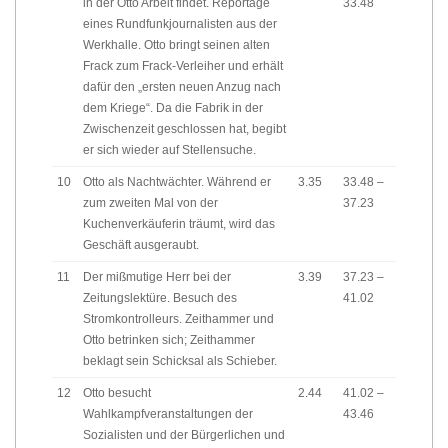
in der Otto Arbeit findet. Reportage
33.48
eines Rundfunkjournalisten aus der
Werkhalle. Otto bringt seinen alten
Frack zum Frack-Verleiher und erhält
dafür den „ersten neuen Anzug nach
dem Kriege“. Da die Fabrik in der
Zwischenzeit geschlossen hat, begibt
er sich wieder auf Stellensuche.
10
Otto als Nachtwächter. Während er
3.35
33.48 –
zum zweiten Mal von der
37.23
Kuchenverkäuferin träumt, wird das
Geschäft ausgeraubt.
11
Der mißmutige Herr bei der
3.39
37.23 –
Zeitungslektüre. Besuch des
41.02
Stromkontrolleurs. Zeithammer und
Otto betrinken sich; Zeithammer
beklagt sein Schicksal als Schieber.
12
Otto besucht
2.44
41.02 –
Wahlkampfveranstaltungen der
43.46
Sozialisten und der Bürgerlichen und