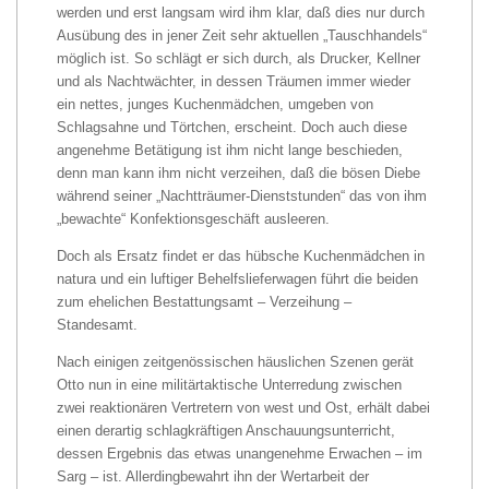
werden und erst langsam wird ihm klar, daß dies nur durch
Ausübung des in jener Zeit sehr aktuellen „Tauschhandels“
möglich ist. So schlägt er sich durch, als Drucker, Kellner
und als Nachtwächter, in dessen Träumen immer wieder
ein nettes, junges Kuchenmädchen, umgeben von
Schlagsahne und Törtchen, erscheint. Doch auch diese
angenehme Betätigung ist ihm nicht lange beschieden,
denn man kann ihm nicht verzeihen, daß die bösen Diebe
während seiner „Nachtträumer-Dienststunden“ das von ihm
„bewachte“ Konfektionsgeschäft ausleeren.
Doch als Ersatz findet er das hübsche Kuchenmädchen in
natura und ein luftiger Behelfslieferwagen führt die beiden
zum ehelichen Bestattungsamt – Verzeihung –
Standesamt.
Nach einigen zeitgenössischen häuslichen Szenen gerät
Otto nun in eine militärtaktische Unterredung zwischen
zwei reaktionären Vertretern von west und Ost, erhält dabei
einen derartig schlagkräftigen Anschauungsunterricht,
dessen Ergebnis das etwas unangenehme Erwachen – im
Sarg – ist. Allerdingbewahrt ihn der Wertarbeit der