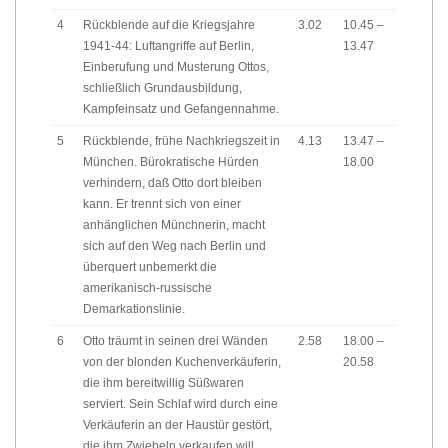
4
Rückblende auf die Kriegsjahre
3.02
10.45 –
1941-44: Luftangriffe auf Berlin,
13.47
Einberufung und Musterung Ottos,
schließlich Grundausbildung,
Kampfeinsatz und Gefangennahme.
5
Rückblende, frühe Nachkriegszeit in
4.13
13.47 –
München. Bürokratische Hürden
18.00
verhindern, daß Otto dort bleiben
kann. Er trennt sich von einer
anhänglichen Münchnerin, macht
sich auf den Weg nach Berlin und
überquert unbemerkt die
amerikanisch-russische
Demarkationslinie.
6
Otto träumt in seinen drei Wänden
2.58
18.00 –
von der blonden Kuchenverkäuferin,
20.58
die ihm bereitwillig Süßwaren
serviert. Sein Schlaf wird durch eine
Verkäuferin an der Haustür gestört,
die ihm Zwiebeln verkaufen will.