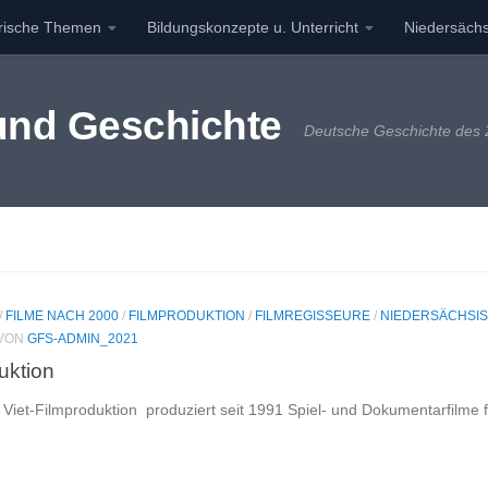
orische Themen
Bildungskonzepte u. Unterricht
Niedersächs
 und Geschichte
Deutsche Geschichte des 2
/
FILME NACH 2000
/
FILMPRODUKTION
/
FILMREGISSEURE
/
NIEDERSÄCHSIS
VON
GFS-ADMIN_2021
uktion
e Viet-Filmproduktion produziert seit 1991 Spiel- und Dokumentarfilme