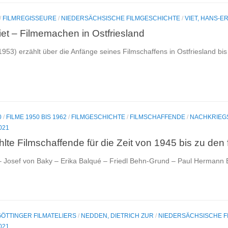
/
FILMREGISSEURE
/
NIEDERSÄCHSISCHE FILMGESCHICHTE
/
VIET, HANS-E
et – Filmemachen in Ostfriesland
1953) erzählt über die Anfänge seines Filmschaffens in Ostfriesland bis
0
/
FILME 1950 BIS 1962
/
FILMGESCHICHTE
/
FILMSCHAFFENDE
/
NACHKRIEG
021
te Filmschaffende für die Zeit von 1945 bis zu den
 Josef von Baky – Erika Balqué – Friedl Behn-Grund – Paul Hermann Bi
GÖTTINGER FILMATELIERS
/
NEDDEN, DIETRICH ZUR
/
NIEDERSÄCHSISCHE F
021