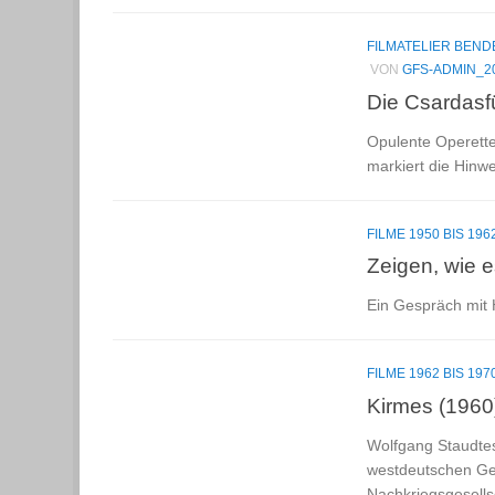
FILMATELIER BEN
VON
GFS-ADMIN_2
Die Csardasfü
Opulente Operette
markiert die Hinw
FILME 1950 BIS 196
Zeigen, wie e
Ein Gespräch mit
FILME 1962 BIS 197
Kirmes (1960
Wolfgang Staudtes
westdeutschen Geg
Nachkriegsgesells