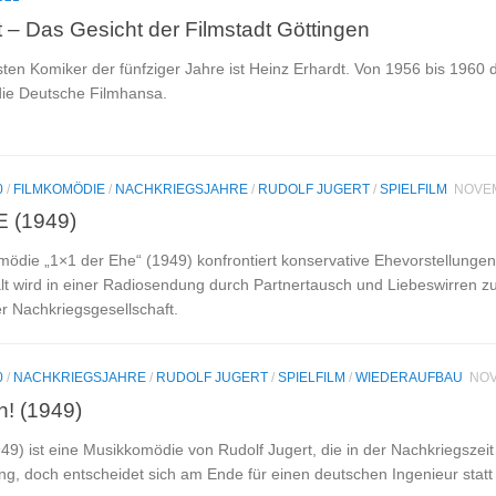
 – Das Gesicht der Filmstadt Göttingen
sten Komiker der fünfziger Jahre ist Heinz Erhardt. Von 1956 bis 1960 d
die Deutsche Filmhansa.
0
/
FILMKOMÖDIE
/
NACHKRIEGSJAHRE
/
RUDOLF JUGERT
/
SPIELFILM
NOVEM
 (1949)
mödie „1×1 der Ehe“ (1949) konfrontiert konservative Ehevorstellunge
alt wird in einer Radiosendung durch Partnertausch und Liebeswirren zu
r Nachkriegsgesellschaft.
0
/
NACHKRIEGSJAHRE
/
RUDOLF JUGERT
/
SPIELFILM
/
WIEDERAUFBAU
NOV
n! (1949)
949) ist eine Musikkomödie von Rudolf Jugert, die in der Nachkriegszeit
ng, doch entscheidet sich am Ende für einen deutschen Ingenieur statt