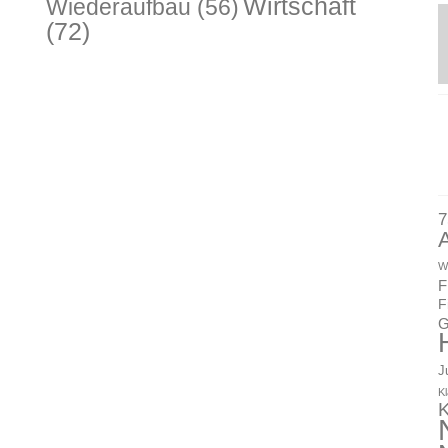
Wirtschaft
Wiederaufbau
(56)
(72)
7
W
F
F
G
J
K
K