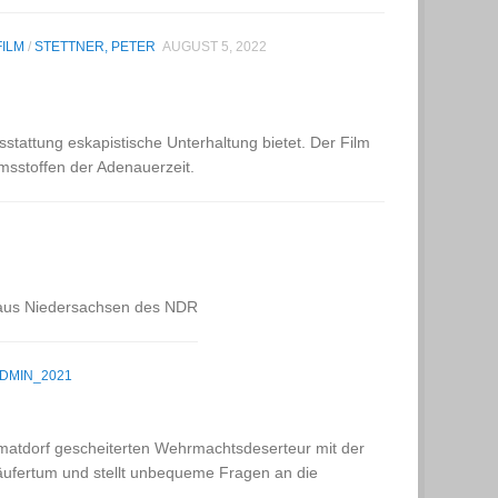
FILM
/
STETTNER, PETER
AUGUST 5, 2022
stattung eskapistische Unterhaltung bietet. Der Film
msstoffen der Adenauerzeit.
haus Niedersachsen des NDR
DMIN_2021
matdorf gescheiterten Wehrmachtsdeserteur mit der
äufertum und stellt unbequeme Fragen an die