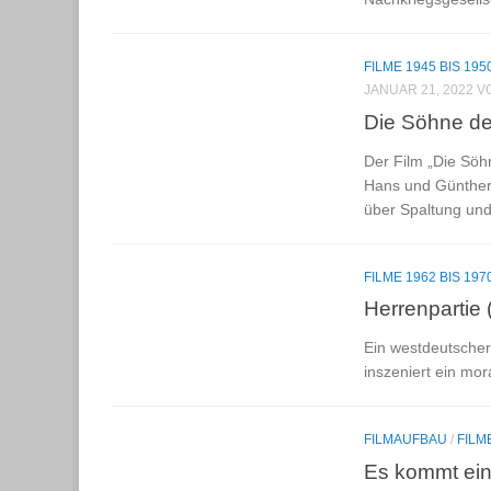
FILME 1945 BIS 195
JANUAR 21, 2022
V
Die Söhne de
Der Film „Die Söh
Hans und Günther,
über Spaltung un
FILME 1962 BIS 197
Herrenpartie 
Ein westdeutscher
inszeniert ein mo
FILMAUFBAU
/
FILM
Es kommt ein