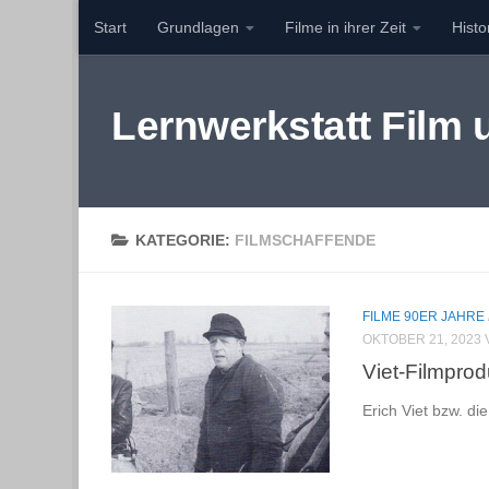
Start
Grundlagen
Filme in ihrer Zeit
Hist
Zum Inhalt springen
Lernwerkstatt Film
KATEGORIE:
FILMSCHAFFENDE
FILME 90ER JAHRE
OKTOBER 21, 2023
Viet-Filmprod
Erich Viet bzw. di