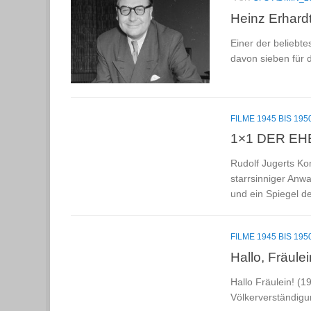
Heinz Erhardt
Einer der beliebte
davon sieben für 
FILME 1945 BIS 195
1×1 DER EHE
Rudolf Jugerts Ko
starrsinniger Anw
und ein Spiegel de
FILME 1945 BIS 195
Hallo, Fräulei
Hallo Fräulein! (1
Völkerverständigu