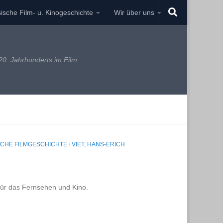
ische Film- u. Kinogeschichte
Wir über uns
0. Jahrhunderts im Film
CHE FILMGESCHICHTE
/
VIET, HANS-ERICH
 für das Fernsehen und Kino.