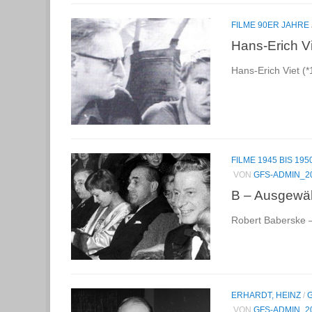
FILME 90ER JAHRE
Hans-Erich Vi
Hans-Erich Viet (*
FILME 1945 BIS 195
VON
GFS-ADMIN_2
B – Ausgewähl
Robert Baberske –
ERHARDT, HEINZ
/
VON
GFS-ADMIN_2