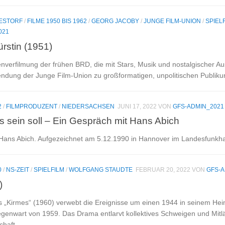
DESTORF
/
FILME 1950 BIS 1962
/
GEORG JACOBY
/
JUNGE FILM-UNION
/
SPIEL
021
rstin (1951)
nverfilmung der frühen BRD, die mit Stars, Musik und nostalgischer Aus
endung der Junge Film‑Union zu großformatigen, unpolitischen Publiku
2
/
FILMPRODUZENT
/
NIEDERSACHSEN
JUNI 17, 2022
VON
GFS-ADMIN_2021
s sein soll – Ein Gespräch mit Hans Abich
 Hans Abich. Aufgezeichnet am 5.12.1990 in Hannover im Landesfunk
0
/
NS-ZEIT
/
SPIELFILM
/
WOLFGANG STAUDTE
FEBRUAR 20, 2022
VON
GFS-A
)
 „Kirmes“ (1960) verwebt die Ereignisse um einen 1944 in seinem Hei
enwart von 1959. Das Drama entlarvt kollektives Schweigen und Mitl
chaft.