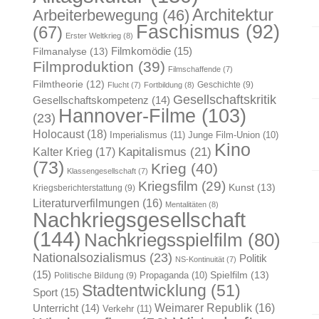
Architektur
Arbeiterbewegung
(46)
Faschismus
(92)
(67)
Erster Weltkrieg
(8)
Filmkomödie
(15)
Filmanalyse
(13)
Filmproduktion
(39)
Filmschaffende
(7)
Filmtheorie
(12)
Geschichte
(9)
Flucht
(7)
Fortbildung
(8)
Gesellschaftskritik
Gesellschaftskompetenz
(14)
Hannover-Filme
(103)
(23)
Holocaust
(18)
Imperialismus
(11)
Junge Film-Union
(10)
Kino
Kapitalismus
(21)
Kalter Krieg
(17)
(73)
Krieg
(40)
Klassengesellschaft
(7)
Kriegsfilm
(29)
Kunst
(13)
Kriegsberichterstattung
(9)
Literaturverfilmungen
(16)
Mentalitäten
(8)
Nachkriegsgesellschaft
(144)
Nachkriegsspielfilm
(80)
Nationalsozialismus
(23)
Politik
NS-Kontinuität
(7)
(15)
Spielfilm
(13)
Propaganda
(10)
Politische Bildung
(9)
Stadtentwicklung
(51)
Sport
(15)
Weimarer Republik
(16)
Unterricht
(14)
Verkehr
(11)