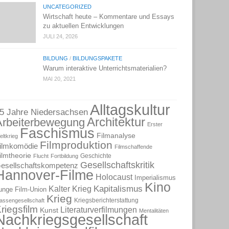
UNCATEGORIZED
Wirtschaft heute – Kommentare und Essays
zu aktuellen Entwicklungen
JULI 24, 2026
BILDUNG
/
BILDUNGSPAKETE
Warum interaktive Unterrichtsmaterialien?
MAI 20, 2021
Alltagskultur
5 Jahre Niedersachsen
Architektur
Arbeiterbewegung
Erster
Faschismus
Filmanalyse
eltkrieg
Filmproduktion
ilmkomödie
Filmschaffende
ilmtheorie
Geschichte
Flucht
Fortbildung
Gesellschaftskritik
esellschaftskompetenz
Hannover-Filme
Holocaust
Imperialismus
Kino
Kapitalismus
Kalter Krieg
unge Film-Union
Krieg
Kriegsberichterstattung
lassengesellschaft
riegsfilm
Literaturverfilmungen
Kunst
Mentalitäten
Nachkriegsgesellschaft