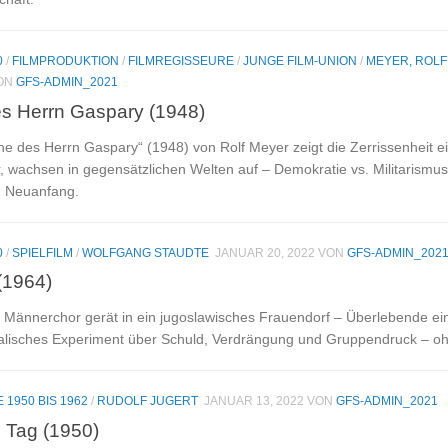
0
/
FILMPRODUKTION
/
FILMREGISSEURE
/
JUNGE FILM-UNION
/
MEYER, ROLF
ON
GFS-ADMIN_2021
s Herrn Gaspary (1948)
ne des Herrn Gaspary“ (1948) von Rolf Meyer zeigt die Zerrissenheit ei
 wachsen in gegensätzlichen Welten auf – Demokratie vs. Militarism
d Neuanfang.
0
/
SPIELFILM
/
WOLFGANG STAUDTE
JANUAR 20, 2022
VON
GFS-ADMIN_202
(1964)
 Männerchor gerät in ein jugoslawisches Frauendorf – Überlebende ei
ralisches Experiment über Schuld, Verdrängung und Gruppendruck – oh
E 1950 BIS 1962
/
RUDOLF JUGERT
JANUAR 13, 2022
VON
GFS-ADMIN_2021
 Tag (1950)