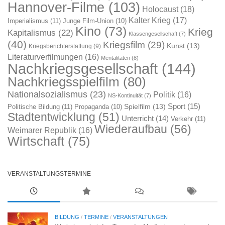
Hannover-Filme
(103)
Holocaust
(18)
Kalter Krieg
(17)
Imperialismus
(11)
Junge Film-Union
(10)
Kino
(73)
Krieg
Kapitalismus
(22)
Klassengesellschaft
(7)
(40)
Kriegsfilm
(29)
Kunst
(13)
Kriegsberichterstattung
(9)
Literaturverfilmungen
(16)
Mentalitäten
(8)
Nachkriegsgesellschaft
(144)
Nachkriegsspielfilm
(80)
Nationalsozialismus
(23)
Politik
(16)
NS-Kontinuität
(7)
Sport
(15)
Spielfilm
(13)
Politische Bildung
(11)
Propaganda
(10)
Stadtentwicklung
(51)
Unterricht
(14)
Verkehr
(11)
Wiederaufbau
(56)
Weimarer Republik
(16)
Wirtschaft
(75)
VERANSTALTUNGSTERMINE
BILDUNG
/
TERMINE
/
VERANSTALTUNGEN