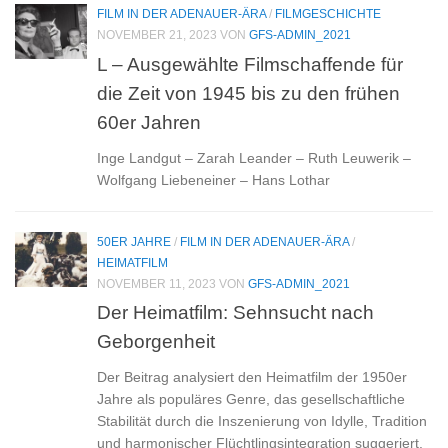
FILM IN DER ADENAUER-ÄRA
/
FILMGESCHICHTE
NOVEMBER 21, 2023
VON
GFS-ADMIN_2021
L – Ausgewählte Filmschaffende für
die Zeit von 1945 bis zu den frühen
60er Jahren
Inge Landgut – Zarah Leander – Ruth Leuwerik –
Wolfgang Liebeneiner – Hans Lothar
50ER JAHRE
/
FILM IN DER ADENAUER-ÄRA
/
HEIMATFILM
NOVEMBER 11, 2023
VON
GFS-ADMIN_2021
Der Heimatfilm: Sehnsucht nach
Geborgenheit
Der Beitrag analysiert den Heimatfilm der 1950er
Jahre als populäres Genre, das gesellschaftliche
Stabilität durch die Inszenierung von Idylle, Tradition
und harmonischer Flüchtlingsintegration suggeriert.