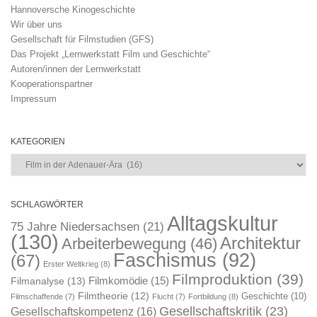
Hannoversche Kinogeschichte
Wir über uns
Gesellschaft für Filmstudien (GFS)
Das Projekt „Lernwerkstatt Film und Geschichte“
Autoren/innen der Lernwerkstatt
Kooperationspartner
Impressum
KATEGORIEN
Kategorien
SCHLAGWÖRTER
Alltagskultur
75 Jahre Niedersachsen
(21)
(130)
Architektur
Arbeiterbewegung
(46)
Faschismus
(92)
(67)
Erster Weltkrieg
(8)
Filmproduktion
(39)
Filmkomödie
(15)
Filmanalyse
(13)
Filmtheorie
(12)
Geschichte
(10)
Filmschaffende
(7)
Flucht
(7)
Fortbildung
(8)
Gesellschaftskritik
(23)
Gesellschaftskompetenz
(16)