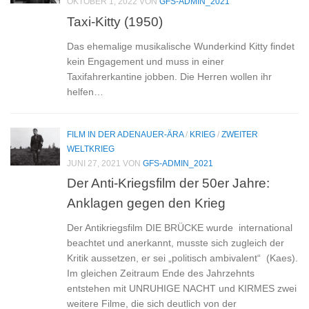
OKTOBER 1, 2022
VON
GFS-ADMIN_2021
Taxi-Kitty (1950)
Das ehemalige musikalische Wunderkind Kitty findet
kein Engagement und muss in einer
Taxifahrerkantine jobben. Die Herren wollen ihr
helfen…
FILM IN DER ADENAUER-ÄRA
/
KRIEG
/
ZWEITER
WELTKRIEG
JUNI 27, 2021
VON
GFS-ADMIN_2021
Der Anti-Kriegsfilm der 50er Jahre:
Anklagen gegen den Krieg
Der Antikriegsfilm DIE BRÜCKE wurde international
beachtet und anerkannt, musste sich zugleich der
Kritik aussetzen, er sei „politisch ambivalent“ (Kaes).
Im gleichen Zeitraum Ende des Jahrzehnts
entstehen mit UNRUHIGE NACHT und KIRMES zwei
weitere Filme, die sich deutlich von der