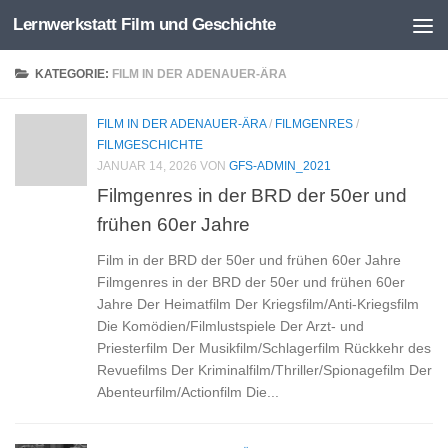
Lernwerkstatt Film und Geschichte
Zum Inhalt springen
KATEGORIE:
FILM IN DER ADENAUER-ÄRA
FILM IN DER ADENAUER-ÄRA
/
FILMGENRES
/
FILMGESCHICHTE
JANUAR 14, 2026
VON
GFS-ADMIN_2021
Filmgenres in der BRD der 50er und
frühen 60er Jahre
Film in der BRD der 50er und frühen 60er Jahre
Filmgenres in der BRD der 50er und frühen 60er
Jahre Der Heimatfilm Der Kriegsfilm/Anti-Kriegsfilm
Die Komödien/Filmlustspiele Der Arzt- und
Priesterfilm Der Musikfilm/Schlagerfilm Rückkehr des
Revuefilms Der Kriminalfilm/Thriller/Spionagefilm Der
Abenteurfilm/Actionfilm Die...