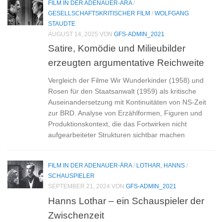
FILM IN DER ADENAUER-ÄRA
/
GESELLSCHAFTSKRITISCHER FILM
/
WOLFGANG
STAUDTE
AUGUST 14, 2025
VON
GFS-ADMIN_2021
Satire, Komödie und Milieubilder
erzeugten argumentative Reichweite
Vergleich der Filme Wir Wunderkinder (1958) und
Rosen für den Staatsanwalt (1959) als kritische
Auseinandersetzung mit Kontinuitäten von NS-Zeit
zur BRD. Analyse von Erzählformen, Figuren und
Produktionskontext, die das Fortwirken nicht
aufgearbeiteter Strukturen sichtbar machen
FILM IN DER ADENAUER-ÄRA
/
LOTHAR, HANNS
/
SCHAUSPIELER
SEPTEMBER 21, 2024
VON
GFS-ADMIN_2021
Hanns Lothar – ein Schauspieler der
Zwischenzeit