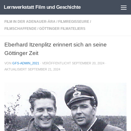
Lernwerkstatt Film und Geschichte
Zum Inhalt springen
FILM IN DER ADENAUER-ÄRA
/
FILMREGISSEURE
/
FILMSCHAFFENDE
/
GÖTTINGER FILMATELIERS
Eberhard Itzenplitz erinnert sich an seine
Göttinger Zeit
VON
GFS-ADMIN_2021
· VERÖFFENTLICHT
SEPTEMBER 20, 2024
·
AKTUALISIERT
SEPTEMBER 21, 2024