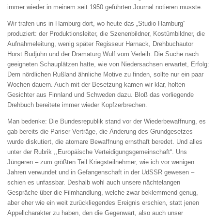
immer wieder in meinem seit 1950 geführten Journal notieren musste.
Wir trafen uns in Hamburg dort, wo heute das „Studio Hamburg“
produziert: der Produktionsleiter, die Szenenbildner, Kostümbildner, die
Aufnahmeleitung, wenig später Regisseur Harnack, Drehbuchautor
Horst Budjuhn und der Dramaturg Wulf vom Verleih. Die Suche nach
geeigneten Schauplätzen hatte, wie von Niedersachsen erwartet, Erfolg:
Dem nördlichen Rußland ähnliche Motive zu finden, sollte nur ein paar
Wochen dauern. Auch mit der Besetzung kamen wir klar, holten
Gesichter aus Finnland und Schweden dazu. Bloß das vorliegende
Drehbuch bereitete immer wieder Kopfzerbrechen.
Man bedenke: Die Bundesrepublik stand vor der Wiederbewaffnung, es
gab bereits die Pariser Verträge, die Änderung des Grundgesetzes
wurde diskutiert, die atomare Bewaffnung ernsthaft beredet. Und alles
unter der Rubrik ,,Europäische Verteidigungsgemeinschaft“. Uns
Jüngeren – zum größten Teil Kriegsteilnehmer, wie ich vor wenigen
Jahren verwundet und in Gefangenschaft in der UdSSR gewesen –
schien es unfassbar. Deshalb wohl auch unsere nächtelangen
Gespräche über die Filmhandlung, welche zwar beklemmend genug,
aber eher wie ein weit zurückliegendes Ereignis erschien, statt jenen
Appellcharakter zu haben, den die Gegenwart, also auch unser