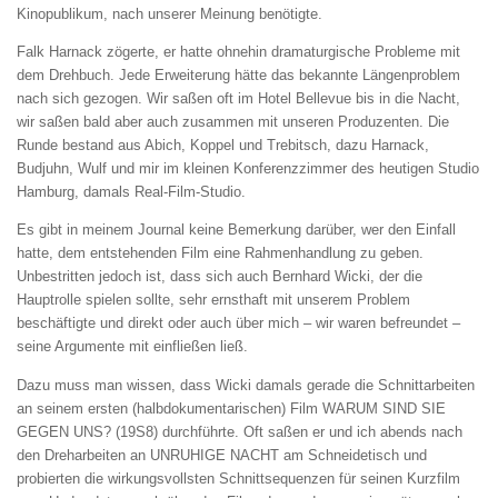
Kinopublikum, nach unserer Meinung benötigte.
Falk Harnack zögerte, er hatte ohnehin dramaturgische Probleme mit
dem Drehbuch. Jede Erweiterung hätte das bekannte Längenproblem
nach sich gezogen. Wir saßen oft im Hotel Bellevue bis in die Nacht,
wir saßen bald aber auch zusammen mit unseren Produzenten. Die
Runde bestand aus Abich, Koppel und Trebitsch, dazu Harnack,
Budjuhn, Wulf und mir im kleinen Konferenzzimmer des heutigen Studio
Hamburg, damals Real-Film-Studio.
Es gibt in meinem Journal keine Bemerkung darüber, wer den Einfall
hatte, dem entstehenden Film eine Rahmenhandlung zu geben.
Unbestritten jedoch ist, dass sich auch Bernhard Wicki, der die
Hauptrolle spielen sollte, sehr ernsthaft mit unserem Problem
beschäftigte und direkt oder auch über mich – wir waren befreundet –
seine Argumente mit einfließen ließ.
Dazu muss man wissen, dass Wicki damals gerade die Schnittarbeiten
an seinem ersten (halbdokumentarischen) Film WARUM SIND SIE
GEGEN UNS? (19S8) durchführte. Oft saßen er und ich abends nach
den Dreharbeiten an UNRUHIGE NACHT am Schneidetisch und
probierten die wirkungsvollsten Schnittsequenzen für seinen Kurzfilm