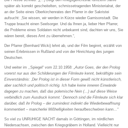
später als korrekt gescheitelten, schmissetragenden Ministerialrat, der
an der Seite eines Oberkirchenrates den Pfarrer in der Sakristei
aufsucht: ‚Sie wissen, wir werden in Kürze wieder Garnisonstadt. Die
Truppe braucht einen Seelsorger. Und da Ihnen ja, lieber Herr Pfarrer,
die Probleme eines Soldaten nicht unbekannt sind, dachten wir uns, Sie
wären bereit, dieses Amt zu übernehmen.“‚
Der Pfarrer (Bernhard Wicki) lehnt ab, und der Film beginnt, erzählt von
seinen Erlebnissen in Rußland und von der Hinrichtung des jungen
Deutschen.
Und weiter im ,,Spiegel“ vom 22.10.1958:
„Autor Goes, der den Prolog
vorerst nur aus den Schilderungen der Filmleute kennt, bekräftigte sein
Einverständnis: ‚Der Prolog ist in dieser Form gewiß nicht künstlerisch,
aber sachlich und politisch richtig. Ich habe keine inneren Einwände
dagegen zu machen, daß das polemische Nein (…) auf diese Weise
verbindlich
zum Ausdruck kommt.‘ Dennoch sind die Filmleute sich klar
darüber, daß ihr Prolog – der zumindest indirekt die Wiederbewaffnung
kommentiert – mancherlei Mißhelligkeiten heraufbeschwören kann…“
So viel zu UNRUHIGE NACHT damals in Göttingen, im nördlichen
Niedersachsen, zwischen den Kriegsgräbern in Holland. Vielleicht nur