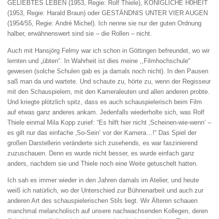
GELIEBTES LEBEN (1953, Regie: Rolf Thiele), KÖNIGLICHE H0HEIT
(1953, Regie: Harald Braun) oder GESTÄNDNIS UNTER VIER AUGEN
(1954/55, Regie: André Michel). Ich nenne sie nur der guten Ordnung
halber, erwähnenswert sind sie – die Rollen – nicht.
Auch mit Hansjörg Felmy war ich schon in Göttingen befreundet, wo wir
lernten und „übten“. In Wahrheit ist dies meine ,,Filmhochschule“
gewesen (solche Schulen gab es ja damals noch nicht). In den Pausen
saß man da und wartete. Und schaute zu, hörte zu, wenn der Regisseur
mit den Schauspielern, mit den Kameraleuten und allen anderen probte.
Und kriegte plötzlich spitz, dass es auch schauspielerisch beim Film
auf etwas ganz anderes ankam. Jedenfalls wiederholte sich, was Rolf
Thiele einmal Mila Kopp zurief: “Es hilft hier nicht ‚Scheinen-wie-wenn‘ –
es gilt nur das einfache ‚So-Sein‘ vor der Kamera…!“ Das Spiel der
großen Darstellerin veränderte sich zusehends, es war faszinierend
zuzuschauen. Denn es wurde nicht besser, es wurde einfach ganz
anders, nachdem sie und Thiele noch eine Weite getuschelt hatten.
Ich sah es immer wieder in den Jahren damals im Atelier, und heute
weiß ich natürlich, wo der Unterschied zur Bühnenarbeit und auch zur
anderen Art des schauspielerischen Stils liegt. Wir Älteren schauen
manchmal melancholisch auf unsere nachwachsenden Kollegen, deren