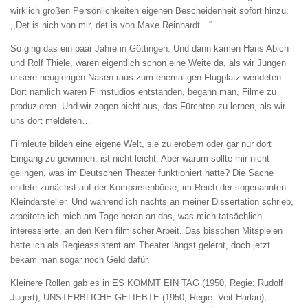
wirklich großen Persönlichkeiten eigenen Bescheidenheit sofort hinzu:
,,Det is nich von mir, det is von Maxe Reinhardt…“.
So ging das ein paar Jahre in Göttingen. Und dann kamen Hans Abich
und Rolf Thiele, waren eigentlich schon eine Weite da, als wir Jungen
unsere neugierigen Nasen raus zum ehemaligen Flugplatz wendeten.
Dort nämlich waren Filmstudios entstanden, begann man, Filme zu
produzieren. Und wir zogen nicht aus, das Fürchten zu lernen, als wir
uns dort meldeten…
Filmleute bilden eine eigene Welt, sie zu erobern oder gar nur dort
Eingang zu gewinnen, ist nicht leicht. Aber warum sollte mir nicht
gelingen, was im Deutschen Theater funktioniert hatte? Die Sache
endete zunächst auf der Komparsenbörse, im Reich der sogenannten
Kleindarsteller. Und während ich nachts an meiner Dissertation schrieb,
arbeitete ich mich am Tage heran an das, was mich tatsächlich
interessierte, an den Kern filmischer Arbeit. Das bisschen Mitspielen
hatte ich als Regieassistent am Theater längst gelernt, doch jetzt
bekam man sogar noch Geld dafür.
Kleinere Rollen gab es in ES KOMMT EIN TAG (1950, Regie: Rudolf
Jugert), UNSTERBLICHE GELIEBTE (1950, Regie: Veit Harlan),