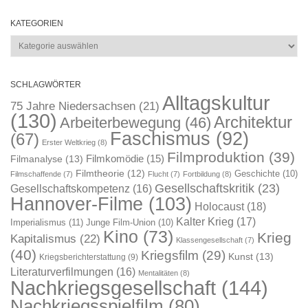
KATEGORIEN
Kategorien
SCHLAGWÖRTER
Alltagskultur
75 Jahre Niedersachsen
(21)
(130)
Architektur
Arbeiterbewegung
(46)
Faschismus
(92)
(67)
Erster Weltkrieg
(8)
Filmproduktion
(39)
Filmkomödie
(15)
Filmanalyse
(13)
Filmtheorie
(12)
Geschichte
(10)
Filmschaffende
(7)
Flucht
(7)
Fortbildung
(8)
Gesellschaftskritik
(23)
Gesellschaftskompetenz
(16)
Hannover-Filme
(103)
Holocaust
(18)
Kalter Krieg
(17)
Imperialismus
(11)
Junge Film-Union
(10)
Kino
(73)
Krieg
Kapitalismus
(22)
Klassengesellschaft
(7)
(40)
Kriegsfilm
(29)
Kunst
(13)
Kriegsberichterstattung
(9)
Literaturverfilmungen
(16)
Mentalitäten
(8)
Nachkriegsgesellschaft
(144)
Nachkriegsspielfilm
(80)