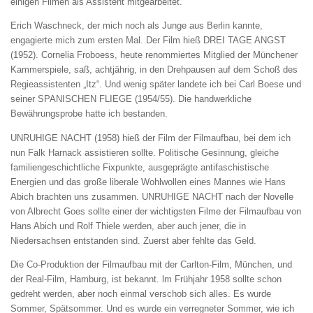
einigen Filmen als Assistent mitgearbeitet.
Erich Waschneck, der mich noch als Junge aus Berlin kannte,
engagierte mich zum ersten Mal. Der Film hieß DREI TAGE ANGST
(1952). Cornelia Froboess, heute renommiertes Mitglied der Münchener
Kammerspiele, saß, achtjährig, in den Drehpausen auf dem Schoß des
Regieassistenten „Itz“. Und wenig später landete ich bei Carl Boese und
seiner SPANISCHEN FLIEGE (1954/55). Die handwerkliche
Bewährungsprobe hatte ich bestanden.
UNRUHIGE NACHT (1958) hieß der Film der Filmaufbau, bei dem ich
nun Falk Harnack assistieren sollte. Politische Gesinnung, gleiche
familiengeschichtliche Fixpunkte, ausgeprägte antifaschistische
Energien und das große liberale Wohlwollen eines Mannes wie Hans
Abich brachten uns zusammen. UNRUHIGE NACHT nach der Novelle
von Albrecht Goes sollte einer der wichtigsten Filme der Filmaufbau von
Hans Abich und Rolf Thiele werden, aber auch jener, die in
Niedersachsen entstanden sind. Zuerst aber fehlte das Geld.
Die Co-Produktion der Filmaufbau mit der Carlton-Film, München, und
der Real-Film, Hamburg, ist bekannt. lm Frühjahr 1958 sollte schon
gedreht werden, aber noch einmal verschob sich alles. Es wurde
Sommer, Spätsommer. Und es wurde ein verregneter Sommer, wie ich