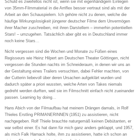
Schuld es zweifellos nicht ist, wenn sie mit eigenhändigem Einlegen
von 35mm-FilmmateriaI in die Arriflex besser vertraut sind als mit der
Arbeit an den Schauspielern. Ich gehöre nicht zu denen, welche die
häufige Wirkungslosigkeit jüngerer deutscher Filme dem Unvermögen
ihrer Macher zuschreiben, mit ihren Darstellern – immerhin potentiellen
Stars! – umzugehen. Tatsächlich aber gibt es in Deutschland immer
noch keine Stars…
Nicht vergessen sind die Wochen und Monate zu Füßen eines
Regisseurs wie Heinz Hilpert am Deutschen Theater Göttingen, nicht
vergessen die Stunden nachts im Schneideraum, in denen wir uns an
der Gestaltung eines Trailers versuchten, dabei Fehler machten, von
der Cutterin liebevoll über deren Ursachen aufgeklärt wurden und
dadurch später a priori wussten, welche Arten von Takes niemals
gedreht werden durften, weil sie im Filmschnitt einfach nicht zueinander
passen. Learning by doing…
Hans Abich von der Filmaufbau hat meinem Drängen damals, in Rolf
Thieles Erstling PRIMANERINNEN (1951) zu assistieren, nicht
nachgegeben. Rolf Thiele brauchte naturgemäß keinen Debütanten, er
war selbst einer. Es hat dann für mich ganz anders geklappt, und 1957,
als mich Falk Harnack holte, ihm zu assistieren, hatte ich schon an