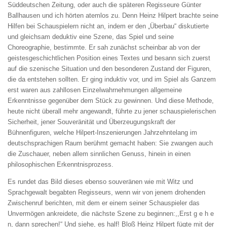
Süddeutschen Zeitung, oder auch die späteren Regisseure Günter
Ballhausen und ich hörten atemlos zu. Denn Heinz Hilpert brachte seine
Hilfen bei Schauspielern nicht an, indem er den „Überbau“ diskutierte
und gleichsam deduktiv eine Szene, das Spiel und seine
Choreographie, bestimmte. Er sah zunächst scheinbar ab von der
geistesgeschichtlichen Position eines Textes und besann sich zuerst
auf die szenische Situation und den besonderen Zustand der Figuren,
die da entstehen sollten. Er ging induktiv vor, und im Spiel als Ganzem
erst waren aus zahllosen Einzelwahrnehmungen allgemeine
Erkenntnisse gegenüber dem Stück zu gewinnen. Und diese Methode,
heute nicht überall mehr angewandt, führte zu jener schauspielerischen
Sicherheit, jener Souveränität und Überzeugungskraft der
Bühnenfiguren, welche Hilpert-Inszenierungen Jahrzehntelang im
deutschsprachigen Raum berühmt gemacht haben: Sie zwangen auch
die Zuschauer, neben allem sinnlichen Genuss, hinein in einen
philosophischen Erkenntnisprozess.
Es rundet das Bild dieses ebenso souveränen wie mit Witz und
Sprachgewalt begabten Regisseurs, wenn wir von jenem drohenden
Zwischenruf berichten, mit dem er einem seiner Schauspieler das
Unvermögen ankreidete, die nächste Szene zu beginnen:,,Erst g e h e
n, dann sprechen!“ Und siehe, es half! Bloß Heinz Hilpert fügte mit der