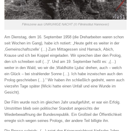
Filmszene aus UNRUHIGE NACHT (© Filminstitut Hannover)
Am Dienstag, dem 16. September 1958 (die Dreharbeiten waren schon
seit Wochen im Gang), habe ich notiert: „Heute geht es weiter in der
‚Gemeinschaftszelle‘ (…) Zum Mittagessen sind Harnack, Abich,
Krause und ich bei Koppel eingeladen. Wir sprechen über den Prolog,
den ich schreiben soll (…)“. Und am 19. September heißt es: „(…)
weiter in den Wald, wo wir die ‚Waldhütte Ljuba‘ drehen, auch – welch
ein Glück – bei strahlender Sonne (…). Ich habe inzwischen auch den
Prolog geschrieben (…).“ Wir haben ihn schließlich gedreht, wenn auch
vierzehn Tage später (Wicki hatte einen Unfall und eine Wunde im
Gesicht).
Der Film wurde noch im gleichen Jahr uraufgeführt, er war ein Erfolg.
Umstritten blieb sein politischer Standort angesichts der
Wiederbewaffnung der Bundesrepublik. Ein Großteil der Öffentlichkeit
erregte sich wegen seines Prologs, der andere Teil billigte ihn.
Die Presse schrieb: „(…) zeigt den Kriegsgerichtsrat fünfzehn Jahre