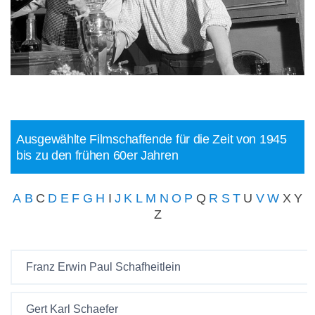
Ausgewählte Filmschaffende für die Zeit von 1945
bis zu den frühen 60er Jahren
A
B
C
D
E
F
G
H
I
J
K
L
M
N
O
P
Q
R
S
T
U
V
W
X Y
Z
Franz Erwin Paul Schafheitlein
Gert Karl Schaefer