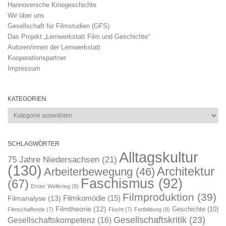
Hannoversche Kinogeschichte
Wir über uns
Gesellschaft für Filmstudien (GFS)
Das Projekt „Lernwerkstatt Film und Geschichte“
Autoren/innen der Lernwerkstatt
Kooperationspartner
Impressum
KATEGORIEN
Kategorien
SCHLAGWÖRTER
Alltagskultur
75 Jahre Niedersachsen
(21)
(130)
Architektur
Arbeiterbewegung
(46)
Faschismus
(92)
(67)
Erster Weltkrieg
(8)
Filmproduktion
(39)
Filmkomödie
(15)
Filmanalyse
(13)
Filmtheorie
(12)
Geschichte
(10)
Filmschaffende
(7)
Flucht
(7)
Fortbildung
(8)
Gesellschaftskritik
(23)
Gesellschaftskompetenz
(16)