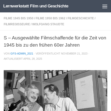
Lernwerkstatt Film und Geschichte
Zum Inhalt springen
FILME 1945 BIS 1950
/
FILME 1950 BIS 1962
/
FILMGESCHICHTE
/
FILMREGISSEURE
/
WOLFGANG STAUDTE
S – Ausgewählte Filmschaffende für die Zeit von
1945 bis zu den frühen 60er Jahren
VON
GFS-ADMIN_2021
· VERÖFFENTLICHT
NOVEMBER 21, 2023
·
AKTUALISIERT
APRIL 28, 2025