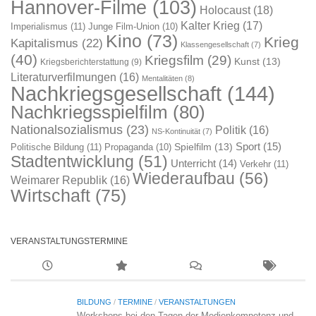
Hannover-Filme
(103)
Holocaust
(18)
Kalter Krieg
(17)
Imperialismus
(11)
Junge Film-Union
(10)
Kino
(73)
Krieg
Kapitalismus
(22)
Klassengesellschaft
(7)
(40)
Kriegsfilm
(29)
Kunst
(13)
Kriegsberichterstattung
(9)
Literaturverfilmungen
(16)
Mentalitäten
(8)
Nachkriegsgesellschaft
(144)
Nachkriegsspielfilm
(80)
Nationalsozialismus
(23)
Politik
(16)
NS-Kontinuität
(7)
Sport
(15)
Spielfilm
(13)
Politische Bildung
(11)
Propaganda
(10)
Stadtentwicklung
(51)
Unterricht
(14)
Verkehr
(11)
Wiederaufbau
(56)
Weimarer Republik
(16)
Wirtschaft
(75)
VERANSTALTUNGSTERMINE
BILDUNG
/
TERMINE
/
VERANSTALTUNGEN
Workshops bei den Tagen der Medienkompetenz und