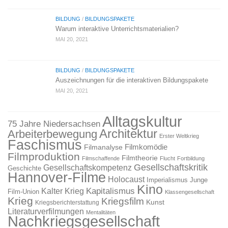
BILDUNG
/
BILDUNGSPAKETE
Warum interaktive Unterrichtsmaterialien?
MAI 20, 2021
BILDUNG
/
BILDUNGSPAKETE
Auszeichnungen für die interaktiven Bildungspakete
MAI 20, 2021
Alltagskultur
75 Jahre Niedersachsen
Architektur
Arbeiterbewegung
Erster Weltkrieg
Faschismus
Filmkomödie
Filmanalyse
Filmproduktion
Filmtheorie
Filmschaffende
Flucht
Fortbildung
Gesellschaftskritik
Gesellschaftskompetenz
Geschichte
Hannover-Filme
Holocaust
Imperialismus
Junge
Kino
Kapitalismus
Kalter Krieg
Film-Union
Klassengesellschaft
Krieg
Kriegsfilm
Kunst
Kriegsberichterstattung
Literaturverfilmungen
Mentalitäten
Nachkriegsgesellschaft