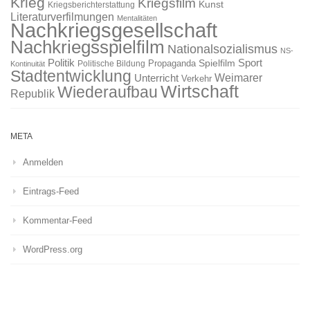
Krieg
Kriegsfilm
Kunst
Kriegsberichterstattung
Literaturverfilmungen
Mentalitäten
Nachkriegsgesellschaft
Nachkriegsspielfilm
Nationalsozialismus
NS-
Politik
Sport
Spielfilm
Propaganda
Politische Bildung
Kontinuität
Stadtentwicklung
Weimarer
Unterricht
Verkehr
Wirtschaft
Wiederaufbau
Republik
META
Anmelden
Eintrags-Feed
Kommentar-Feed
WordPress.org