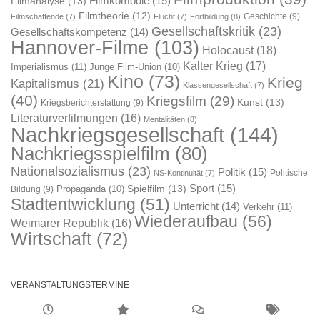
Filmkomödie
(15)
Filmanalyse
(13)
Filmtheorie
(12)
Geschichte
(9)
Filmschaffende
(7)
Flucht
(7)
Fortbildung
(8)
Gesellschaftskritik
(23)
Gesellschaftskompetenz
(14)
Hannover-Filme
(103)
Holocaust
(18)
Kalter Krieg
(17)
Imperialismus
(11)
Junge Film-Union
(10)
Kino
(73)
Krieg
Kapitalismus
(21)
Klassengesellschaft
(7)
(40)
Kriegsfilm
(29)
Kunst
(13)
Kriegsberichterstattung
(9)
Literaturverfilmungen
(16)
Mentalitäten
(8)
Nachkriegsgesellschaft
(144)
Nachkriegsspielfilm
(80)
Nationalsozialismus
(23)
Politik
(15)
Politische
NS-Kontinuität
(7)
Sport
(15)
Spielfilm
(13)
Propaganda
(10)
Bildung
(9)
Stadtentwicklung
(51)
Unterricht
(14)
Verkehr
(11)
Wiederaufbau
(56)
Weimarer Republik
(16)
Wirtschaft
(72)
VERANSTALTUNGSTERMINE