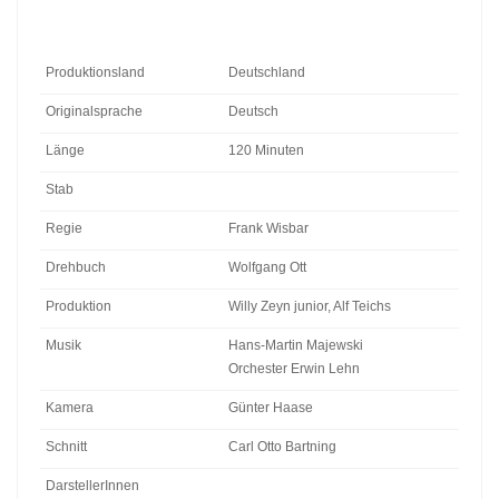
Produktionsland
Deutschland
Originalsprache
Deutsch
Länge
120 Minuten
Stab
Regie
Frank Wisbar
Drehbuch
Wolfgang Ott
Produktion
Willy Zeyn junior, Alf Teichs
Musik
Hans-Martin Majewski
Orchester Erwin Lehn
Kamera
Günter Haase
Schnitt
Carl Otto Bartning
DarstellerInnen