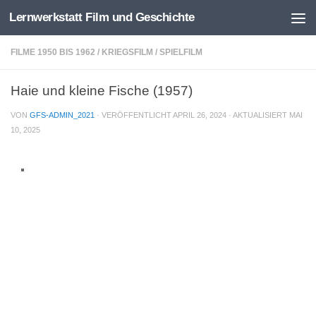
Lernwerkstatt Film und Geschichte
Zum Inhalt springen
FILME 1950 BIS 1962
/
KRIEGSFILM
/
SPIELFILM
Haie und kleine Fische (1957)
VON
GFS-ADMIN_2021
· VERÖFFENTLICHT
APRIL 26, 2024
· AKTUALISIERT
MAI
10, 2025