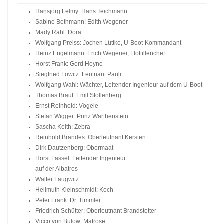
Hansjörg Felmy: Hans Teichmann
Sabine Bethmann: Edith Wegener
Mady Rahl: Dora
Wolfgang Preiss: Jochen Lüttke, U-Boot-Kommandant
Heinz Engelmann: Erich Wegener, Flottillenchef
Horst Frank: Gerd Heyne
Siegfried Lowitz: Leutnant Pauli
Wolfgang Wahl: Wächter, Leitender Ingenieur auf dem U-Boot
Thomas Braut: Emil Stollenberg
Ernst Reinhold: Vögele
Stefan Wigger: Prinz Warthenstein
Sascha Keith: Zebra
Reinhold Brandes: Oberleutnant Kersten
Dirk Dautzenberg: Obermaat
Horst Fassel: Leitender Ingenieur
auf der
Albatros
Walter Laugwitz
Hellmuth Kleinschmidt: Koch
Peter Frank: Dr. Timmler
Friedrich Schütter: Oberleutnant Brandstetter
Vicco von Bülow: Matrose