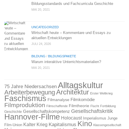
Bildungsstandards und Fachcurricula Geschichte
MAI 20, 2021
UNCATEGORIZED
Wirtschaft heute – Kommentare und Essays zu
aktuellen Entwicklungen
JULI 24, 2026
BILDUNG
/
BILDUNGSPAKETE
Warum interaktive Unterrichtsmaterialien?
MAI 20, 2021
Alltagskultur
75 Jahre Niedersachsen
Architektur
Arbeiterbewegung
Erster Weltkrieg
Faschismus
Filmkomödie
Filmanalyse
Filmproduktion
Filmtheorie
Filmschaffende
Flucht
Fortbildung
Gesellschaftskritik
Gesellschaftskompetenz
Geschichte
Hannover-Filme
Holocaust
Imperialismus
Junge
Kino
Kapitalismus
Kalter Krieg
Film-Union
Klassengesellschaft