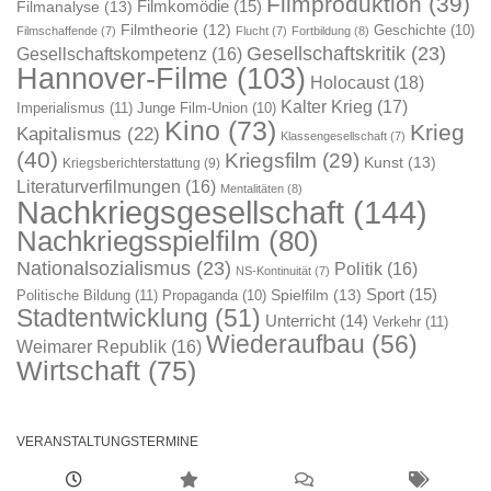
Filmproduktion
(39)
Filmkomödie
(15)
Filmanalyse
(13)
Filmtheorie
(12)
Geschichte
(10)
Filmschaffende
(7)
Flucht
(7)
Fortbildung
(8)
Gesellschaftskritik
(23)
Gesellschaftskompetenz
(16)
Hannover-Filme
(103)
Holocaust
(18)
Kalter Krieg
(17)
Imperialismus
(11)
Junge Film-Union
(10)
Kino
(73)
Krieg
Kapitalismus
(22)
Klassengesellschaft
(7)
(40)
Kriegsfilm
(29)
Kunst
(13)
Kriegsberichterstattung
(9)
Literaturverfilmungen
(16)
Mentalitäten
(8)
Nachkriegsgesellschaft
(144)
Nachkriegsspielfilm
(80)
Nationalsozialismus
(23)
Politik
(16)
NS-Kontinuität
(7)
Sport
(15)
Spielfilm
(13)
Politische Bildung
(11)
Propaganda
(10)
Stadtentwicklung
(51)
Unterricht
(14)
Verkehr
(11)
Wiederaufbau
(56)
Weimarer Republik
(16)
Wirtschaft
(75)
VERANSTALTUNGSTERMINE