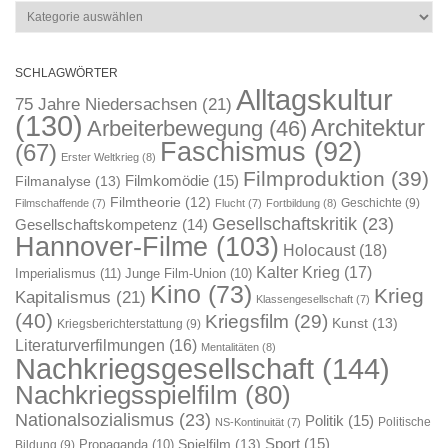
Kategorien
SCHLAGWÖRTER
Alltagskultur
75 Jahre Niedersachsen
(21)
(130)
Architektur
Arbeiterbewegung
(46)
Faschismus
(92)
(67)
Erster Weltkrieg
(8)
Filmproduktion
(39)
Filmkomödie
(15)
Filmanalyse
(13)
Filmtheorie
(12)
Geschichte
(9)
Filmschaffende
(7)
Flucht
(7)
Fortbildung
(8)
Gesellschaftskritik
(23)
Gesellschaftskompetenz
(14)
Hannover-Filme
(103)
Holocaust
(18)
Kalter Krieg
(17)
Imperialismus
(11)
Junge Film-Union
(10)
Kino
(73)
Krieg
Kapitalismus
(21)
Klassengesellschaft
(7)
(40)
Kriegsfilm
(29)
Kunst
(13)
Kriegsberichterstattung
(9)
Literaturverfilmungen
(16)
Mentalitäten
(8)
Nachkriegsgesellschaft
(144)
Nachkriegsspielfilm
(80)
Nationalsozialismus
(23)
Politik
(15)
Politische
NS-Kontinuität
(7)
Sport
(15)
Spielfilm
(13)
Propaganda
(10)
Bildung
(9)