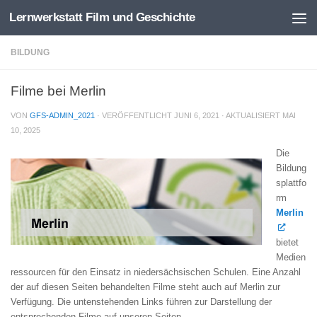
Lernwerkstatt Film und Geschichte
Zum Inhalt springen
BILDUNG
Filme bei Merlin
VON
GFS-ADMIN_2021
· VERÖFFENTLICHT
JUNI 6, 2021
· AKTUALISIERT
MAI
10, 2025
Die
Bildung
splattfo
rm
Merlin
bietet
Medien
ressourcen für den Einsatz in niedersächsischen Schulen. Eine Anzahl
der auf diesen Seiten behandelten Filme steht auch auf Merlin zur
Verfügung. Die untenstehenden Links führen zur Darstellung der
entsprechenden Filme auf unseren Seiten.