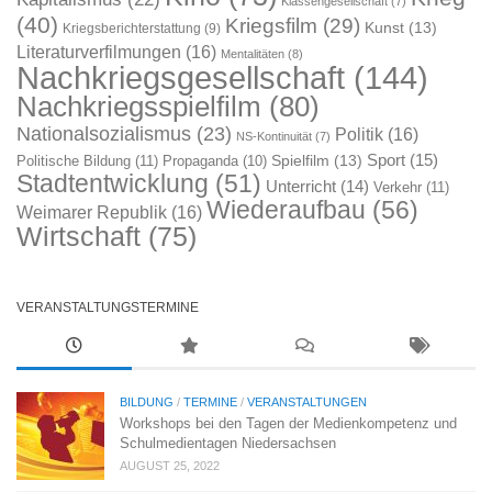
Klassengesellschaft
(7)
(40)
Kriegsfilm
(29)
Kunst
(13)
Kriegsberichterstattung
(9)
Literaturverfilmungen
(16)
Mentalitäten
(8)
Nachkriegsgesellschaft
(144)
Nachkriegsspielfilm
(80)
Nationalsozialismus
(23)
Politik
(16)
NS-Kontinuität
(7)
Sport
(15)
Spielfilm
(13)
Politische Bildung
(11)
Propaganda
(10)
Stadtentwicklung
(51)
Unterricht
(14)
Verkehr
(11)
Wiederaufbau
(56)
Weimarer Republik
(16)
Wirtschaft
(75)
VERANSTALTUNGSTERMINE
BILDUNG
/
TERMINE
/
VERANSTALTUNGEN
Workshops bei den Tagen der Medienkompetenz und
Schulmedientagen Niedersachsen
AUGUST 25, 2022