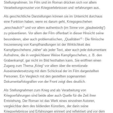
Stellungnahmen. Im Film und im Roman drücken sich vor allem
Verarbeitungsmuster von Kriegserlebnissen und -erfahrungen aus.
Als geschichtliche Darstellungen können sie im Unterricht durchaus
eine Funktion haben, wenn es darum geht, Kriegsgeschehen
1
„anschaulich“
und vor allem authentisch (im Sinne von „glaubwürdig“)
zu präsentieren. Vor allem der Film offenbart in dieser Hinsicht seine
2
besonderen, aber auch problematischen, „Qualitäten“
: Die filmische
Inszenierung von Kampfhandlungen ist der Wirklichkeit des
Kampfgeschehens „näher“ als jeder Text, aber auch jede dokumentare
Aufnahme, die in vergleichbarer Weise Kampfgeschehen, z. B. den
Grabenkampf, gar nicht im Bild festhalten kann. Sie eröffnen einen
Zugang zum Thema „Krieg“ vor allem über die emotionale
Auseinandersetzung mit dem Schicksal der im Film dargestellten
Personen. Ein Vergleich mit den gestellten sogenannten
Dokumentarfotografien von der Front zeigt dies deutlich.
Als Stellungnahmen zum Krieg und als Verarbeitung von
Kriegserfahrungen sind beide aber auch Quelle für die Zeit ihrer
Entstehung. Der Roman ist das Werk eines einzelnen Autoren,
vergleichbar dem des bildenden Künstlers, der darin seine
Kriegserlebnisse und Erfahrungen erinnert und reflektiert und vor dem