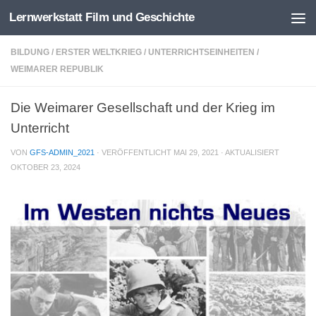
Lernwerkstatt Film und Geschichte
Zum Inhalt springen
BILDUNG
/
ERSTER WELTKRIEG
/
UNTERRICHTSEINHEITEN
/
WEIMARER REPUBLIK
Die Weimarer Gesellschaft und der Krieg im
Unterricht
VON
GFS-ADMIN_2021
· VERÖFFENTLICHT
MAI 29, 2021
· AKTUALISIERT
OKTOBER 23, 2024