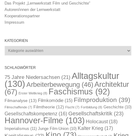
Das Projekt „Lernwerkstatt Film und Geschichte“
Autoren/innen der Lernwerkstatt
Kooperationspartner
Impressum
KATEGORIEN
Kategorien
SCHLAGWÖRTER
Alltagskultur
75 Jahre Niedersachsen
(21)
(130)
Architektur
Arbeiterbewegung
(46)
Faschismus
(92)
(67)
Erster Weltkrieg
(8)
Filmproduktion
(39)
Filmkomödie
(15)
Filmanalyse
(13)
Filmtheorie
(12)
Geschichte
(10)
Filmschaffende
(7)
Flucht
(7)
Fortbildung
(8)
Gesellschaftskritik
(23)
Gesellschaftskompetenz
(16)
Hannover-Filme
(103)
Holocaust
(18)
Kalter Krieg
(17)
Imperialismus
(11)
Junge Film-Union
(10)
Kino
(73)
Krieg
Kapitalismus
(22)