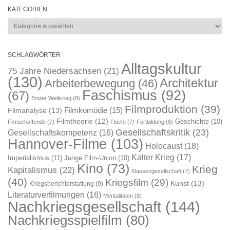
KATEGORIEN
Kategorien
SCHLAGWÖRTER
Alltagskultur
75 Jahre Niedersachsen
(21)
(130)
Architektur
Arbeiterbewegung
(46)
Faschismus
(92)
(67)
Erster Weltkrieg
(8)
Filmproduktion
(39)
Filmkomödie
(15)
Filmanalyse
(13)
Filmtheorie
(12)
Geschichte
(10)
Filmschaffende
(7)
Flucht
(7)
Fortbildung
(8)
Gesellschaftskritik
(23)
Gesellschaftskompetenz
(16)
Hannover-Filme
(103)
Holocaust
(18)
Kalter Krieg
(17)
Imperialismus
(11)
Junge Film-Union
(10)
Kino
(73)
Krieg
Kapitalismus
(22)
Klassengesellschaft
(7)
(40)
Kriegsfilm
(29)
Kunst
(13)
Kriegsberichterstattung
(9)
Literaturverfilmungen
(16)
Mentalitäten
(8)
Nachkriegsgesellschaft
(144)
Nachkriegsspielfilm
(80)