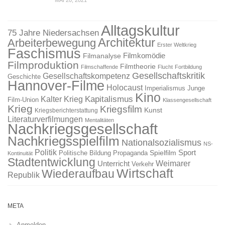
MAI 20, 2021
Alltagskultur
75 Jahre Niedersachsen
Architektur
Arbeiterbewegung
Erster Weltkrieg
Faschismus
Filmkomödie
Filmanalyse
Filmproduktion
Filmtheorie
Filmschaffende
Flucht
Fortbildung
Gesellschaftskritik
Gesellschaftskompetenz
Geschichte
Hannover-Filme
Holocaust
Imperialismus
Junge
Kino
Kapitalismus
Kalter Krieg
Film-Union
Klassengesellschaft
Krieg
Kriegsfilm
Kunst
Kriegsberichterstattung
Literaturverfilmungen
Mentalitäten
Nachkriegsgesellschaft
Nachkriegsspielfilm
Nationalsozialismus
NS-
Politik
Sport
Spielfilm
Politische Bildung
Propaganda
Kontinuität
Stadtentwicklung
Weimarer
Unterricht
Verkehr
Wirtschaft
Wiederaufbau
Republik
META
Anmelden