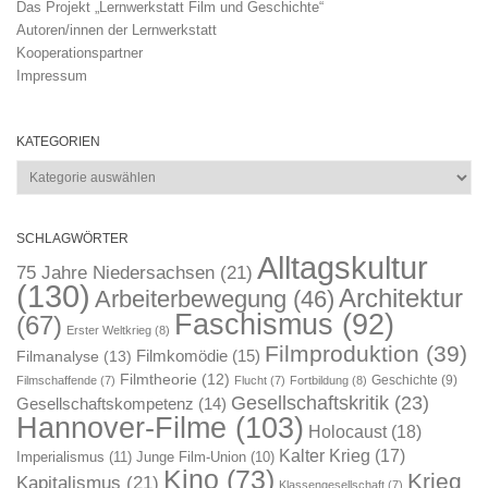
Das Projekt „Lernwerkstatt Film und Geschichte“
Autoren/innen der Lernwerkstatt
Kooperationspartner
Impressum
KATEGORIEN
Kategorien
SCHLAGWÖRTER
Alltagskultur
75 Jahre Niedersachsen
(21)
(130)
Architektur
Arbeiterbewegung
(46)
Faschismus
(92)
(67)
Erster Weltkrieg
(8)
Filmproduktion
(39)
Filmkomödie
(15)
Filmanalyse
(13)
Filmtheorie
(12)
Geschichte
(9)
Filmschaffende
(7)
Flucht
(7)
Fortbildung
(8)
Gesellschaftskritik
(23)
Gesellschaftskompetenz
(14)
Hannover-Filme
(103)
Holocaust
(18)
Kalter Krieg
(17)
Imperialismus
(11)
Junge Film-Union
(10)
Kino
(73)
Krieg
Kapitalismus
(21)
Klassengesellschaft
(7)