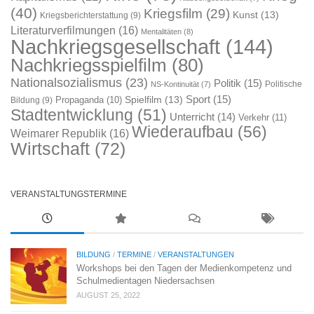
(40)
Kriegsfilm
(29)
Kunst
(13)
Kriegsberichterstattung
(9)
Literaturverfilmungen
(16)
Mentalitäten
(8)
Nachkriegsgesellschaft
(144)
Nachkriegsspielfilm
(80)
Nationalsozialismus
(23)
Politik
(15)
Politische
NS-Kontinuität
(7)
Sport
(15)
Spielfilm
(13)
Propaganda
(10)
Bildung
(9)
Stadtentwicklung
(51)
Unterricht
(14)
Verkehr
(11)
Wiederaufbau
(56)
Weimarer Republik
(16)
Wirtschaft
(72)
VERANSTALTUNGSTERMINE
BILDUNG
/
TERMINE
/
VERANSTALTUNGEN
Workshops bei den Tagen der Medienkompetenz und
Schulmedientagen Niedersachsen
AUGUST 25, 2022