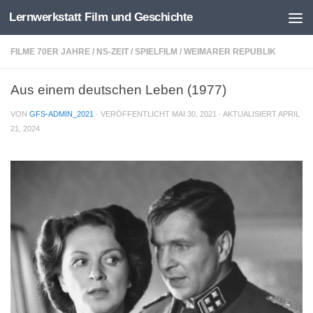
Lernwerkstatt Film und Geschichte
Zum Inhalt springen
FILME 70ER JAHRE
/
NS-ZEIT
/
SPIELFILM
/
WEIMARER REPUBLIK
Aus einem deutschen Leben (1977)
VON
GFS-ADMIN_2021
· VERÖFFENTLICHT
MAI 30, 2021
· AKTUALISIERT
APRIL
21, 2024