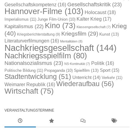
Gesellschaftskritik
(23)
Gesellschaftskompetenz
(16)
Hannover-Filme
(103)
Holocaust
(18)
Kalter Krieg
(17)
Imperialismus
(11)
Junge Film-Union
(10)
Kino
(73)
Krieg
Kapitalismus
(22)
Klassengesellschaft
(7)
(40)
Kriegsfilm
(29)
Kunst
(13)
Kriegsberichterstattung
(9)
Literaturverfilmungen
(16)
Mentalitäten
(8)
Nachkriegsgesellschaft
(144)
Nachkriegsspielfilm
(80)
Nationalsozialismus
(23)
Politik
(16)
NS-Kontinuität
(7)
Sport
(15)
Spielfilm
(13)
Politische Bildung
(11)
Propaganda
(10)
Stadtentwicklung
(51)
Unterricht
(14)
Verkehr
(11)
Wiederaufbau
(56)
Weimarer Republik
(16)
Wirtschaft
(75)
VERANSTALTUNGSTERMINE